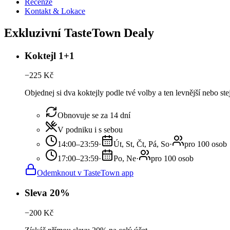
Recenze
Kontakt & Lokace
Exkluzivní TasteTown Dealy
Koktejl 1+1
−
225
Kč
Objednej si dva koktejly podle tvé volby a ten levnější nebo st
Obnovuje se za 14 dní
V podniku i s sebou
14:00–23:59
·
Út, St, Čt, Pá, So
·
pro 100 osob
17:00–23:59
·
Po, Ne
·
pro 100 osob
Odemknout v TasteTown app
Sleva 20%
−
200
Kč