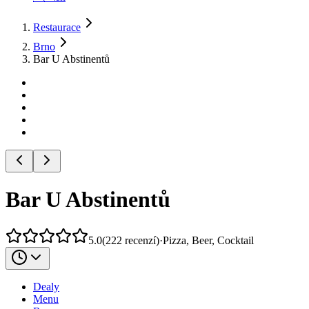
Restaurace
Brno
Bar U Abstinentů
Bar U Abstinentů
5.0
(
222
recenzí
)
·
Pizza, Beer, Cocktail
Dealy
Menu