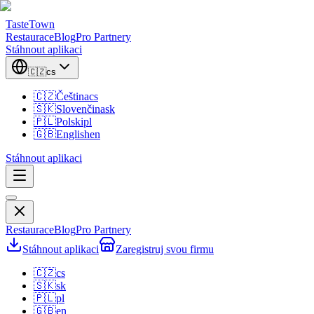
TasteTown
Restaurace
Blog
Pro Partnery
Stáhnout aplikaci
🇨🇿
cs
🇨🇿
Čeština
cs
🇸🇰
Slovenčina
sk
🇵🇱
Polski
pl
🇬🇧
English
en
Stáhnout aplikaci
Restaurace
Blog
Pro Partnery
Stáhnout aplikaci
Zaregistruj svou firmu
🇨🇿
cs
🇸🇰
sk
🇵🇱
pl
🇬🇧
en