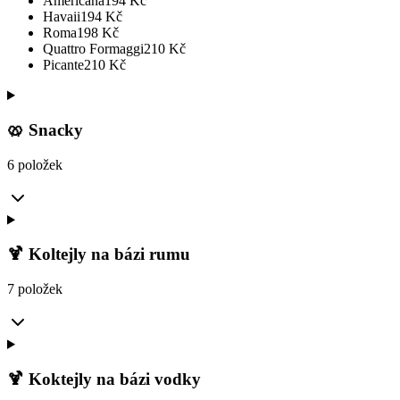
Americana
194
Kč
Havaii
194
Kč
Roma
198
Kč
Quattro Formaggi
210
Kč
Picante
210
Kč
🥨 Snacky
6 položek
🍹 Koltejly na bázi rumu
7 položek
🍹 Koktejly na bázi vodky