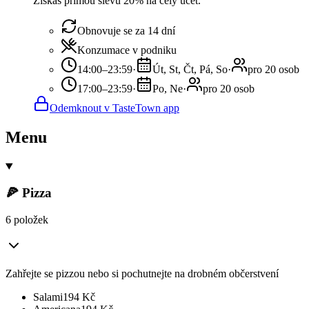
Získáš přímou slevu 20% na celý účet.
Obnovuje se za 14 dní
Konzumace v podniku
14:00–23:59
·
Út, St, Čt, Pá, So
·
pro 20 osob
17:00–23:59
·
Po, Ne
·
pro 20 osob
Odemknout v TasteTown app
Menu
🍕 Pizza
6 položek
Zahřejte se pizzou nebo si pochutnejte na drobném občerstvení
Salami
194
Kč