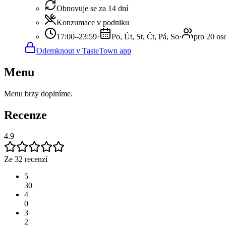
Obnovuje se za 14 dní
Konzumace v podniku
17:00–23:59
·
Po, Út, St, Čt, Pá, So
·
pro 20 os
Odemknout v TasteTown app
Menu
Menu brzy doplníme.
Recenze
4.9
Ze 32 recenzí
5
30
4
0
3
2