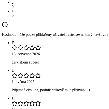
2
0
1
0
Hodnotit může pouze přihlášený uživatel TasteTown, který navštívil re
F
18. července 2026
dark storm supeer
U
1. května 2025
Příjemná obsluha, podnik celkově mile překvapil :)
J