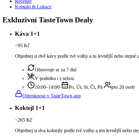
Recenze
Kontakt & Lokace
Exkluzivní TasteTown Dealy
Káva 1+1
−
95
Kč
Objednej si dvě kávy podle tvé volby a tu levnější nebo stejné
Obnovuje se za 7 dní
V podniku i s sebou
10:00–14:00
·
Po, Út, St, Čt, Pá
·
pro 20 osob
Odemknout v TasteTown app
Koktejl 1+1
−
265
Kč
Objednej si dva koktejly podle tvé volby a ten levnější nebo st