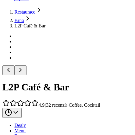
Restaurace
Brno
L2P Café & Bar
L2P Café & Bar
4.9
(
32
recenzí
)
·
Coffee, Cocktail
Dealy
Menu