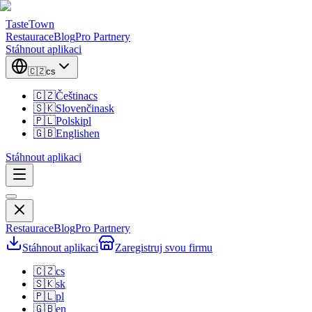
TasteTown
Restaurace
Blog
Pro Partnery
Stáhnout aplikaci
🇨🇿
cs
🇨🇿
Čeština
cs
🇸🇰
Slovenčina
sk
🇵🇱
Polski
pl
🇬🇧
English
en
Stáhnout aplikaci
Restaurace
Blog
Pro Partnery
Stáhnout aplikaci
Zaregistruj svou firmu
🇨🇿
cs
🇸🇰
sk
🇵🇱
pl
🇬🇧
en