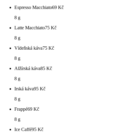
Espresso Macchiato
69
Kč
8 g
Latte Macchiato
75
Kč
8 g
Vídeňská káva
75
Kč
8 g
Alžírská káva
85
Kč
8 g
Irská káva
95
Kč
8 g
Frappé
69
Kč
8 g
Ice Caffé
95
Kč