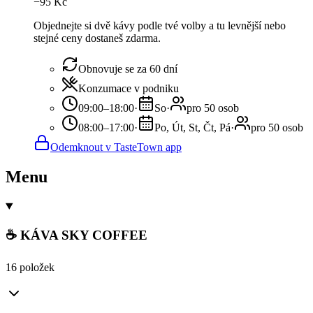
−
95
Kč
Objednejte si dvě kávy podle tvé volby a tu levnější nebo
stejné ceny dostaneš zdarma.
Obnovuje se za 60 dní
Konzumace v podniku
09:00–18:00
·
So
·
pro 50 osob
08:00–17:00
·
Po, Út, St, Čt, Pá
·
pro 50 osob
Odemknout v TasteTown app
Menu
☕ KÁVA SKY COFFEE
16 položek