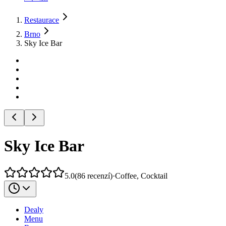
Restaurace
Brno
Sky Ice Bar
Sky Ice Bar
5.0
(
86
recenzí
)
·
Coffee, Cocktail
Dealy
Menu