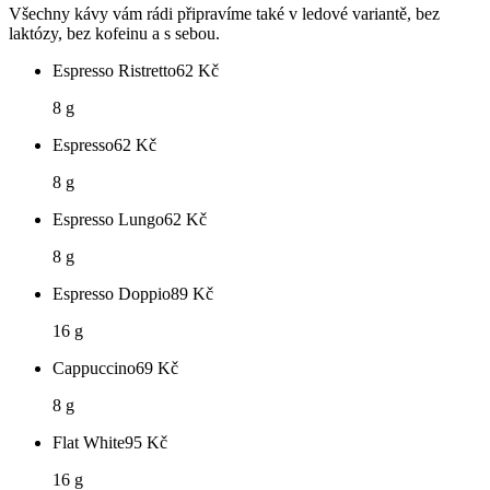
Všechny kávy vám rádi připravíme také v ledové variantě, bez
laktózy, bez kofeinu a s sebou.
Espresso Ristretto
62
Kč
8 g
Espresso
62
Kč
8 g
Espresso Lungo
62
Kč
8 g
Espresso Doppio
89
Kč
16 g
Cappuccino
69
Kč
8 g
Flat White
95
Kč
16 g