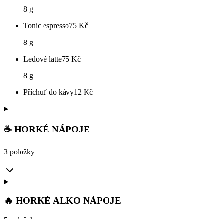
8 g
Tonic espresso
75
Kč
8 g
Ledové latte
75
Kč
8 g
Příchuť do kávy
12
Kč
☕ HORKÉ NÁPOJE
3 položky
🔥 HORKÉ ALKO NÁPOJE