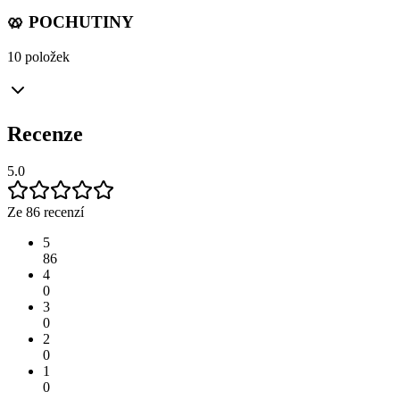
🥨 POCHUTINY
10 položek
Recenze
5.0
Ze 86 recenzí
5
86
4
0
3
0
2
0
1
0