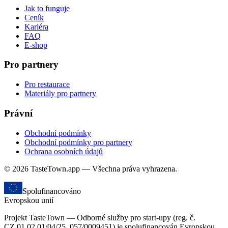
Jak to funguje
Ceník
Kariéra
FAQ
E-shop
Pro partnery
Pro restaurace
Materiály pro partnery
Právní
Obchodní podmínky
Obchodní podmínky pro partnery
Ochrana osobních údajů
© 2026 TasteTown.app — Všechna práva vyhrazena.
Spolufinancováno
Evropskou unií
Projekt TasteTown — Odborné služby pro start-upy (reg. č.
CZ.01.02.01/04/25_057/0009451) je spolufinancován Evropskou