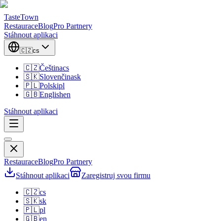
TasteTown
Restaurace
Blog
Pro Partnery
Stáhnout aplikaci
🇨🇿
cs
🇨🇿
Čeština
cs
🇸🇰
Slovenčina
sk
🇵🇱
Polski
pl
🇬🇧
English
en
Stáhnout aplikaci
Restaurace
Blog
Pro Partnery
Stáhnout aplikaci
Zaregistruj svou firmu
🇨🇿
cs
🇸🇰
sk
🇵🇱
pl
🇬🇧
en