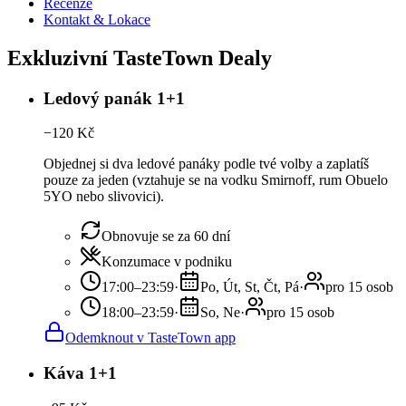
Recenze
Kontakt & Lokace
Exkluzivní TasteTown Dealy
Ledový panák 1+1
−
120
Kč
Objednej si dva ledové panáky podle tvé volby a zaplatíš
pouze za jeden (vztahuje se na vodku Smirnoff, rum Obuelo
5YO nebo slivovici).
Obnovuje se za 60 dní
Konzumace v podniku
17:00–23:59
·
Po, Út, St, Čt, Pá
·
pro 15 osob
18:00–23:59
·
So, Ne
·
pro 15 osob
Odemknout v TasteTown app
Káva 1+1