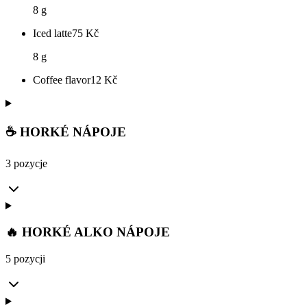
8 g
Iced latte
75
Kč
8 g
Coffee flavor
12
Kč
☕ HORKÉ NÁPOJE
3 pozycje
🔥 HORKÉ ALKO NÁPOJE
5 pozycji