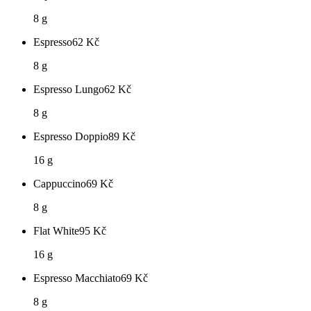
8 g
Espresso
62
Kč
8 g
Espresso Lungo
62
Kč
8 g
Espresso Doppio
89
Kč
16 g
Cappuccino
69
Kč
8 g
Flat White
95
Kč
16 g
Espresso Macchiato
69
Kč
8 g