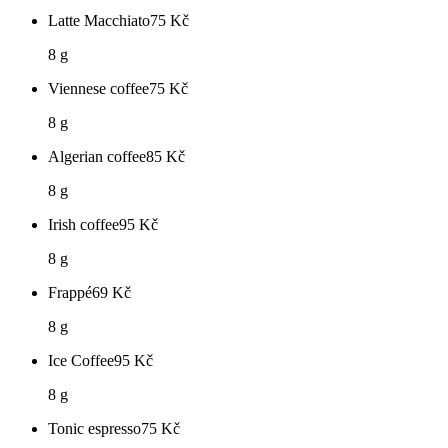
Latte Macchiato
75
Kč
8 g
Viennese coffee
75
Kč
8 g
Algerian coffee
85
Kč
8 g
Irish coffee
95
Kč
8 g
Frappé
69
Kč
8 g
Ice Coffee
95
Kč
8 g
Tonic espresso
75
Kč