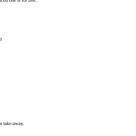
ced one is for free.
b
or take-away.