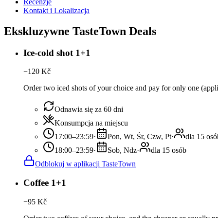
Recenzje
Kontakt i Lokalizacja
Ekskluzywne TasteTown Deals
Ice-cold shot 1+1
−
120
Kč
Order two iced shots of your choice and pay for only one (app
Odnawia się za 60 dni
Konsumpcja na miejscu
17:00–23:59
·
Pon, Wt, Śr, Czw, Pt
·
dla 15 osó
18:00–23:59
·
Sob, Ndz
·
dla 15 osób
Odblokuj w aplikacji TasteTown
Coffee 1+1
−
95
Kč