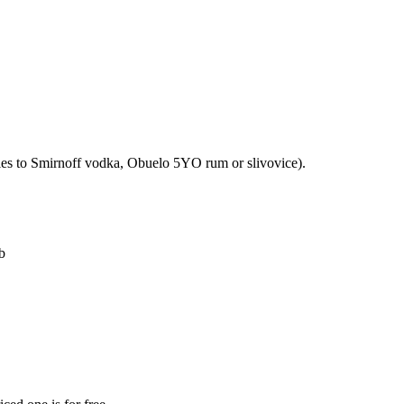
lies to Smirnoff vodka, Obuelo 5YO rum or slivovice).
b