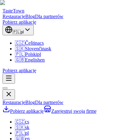
TasteTown
Restauracje
Blog
Dla partnerów
Pobierz aplikację
🇵🇱
pl
🇨🇿
Čeština
cs
🇸🇰
Slovenčina
sk
🇵🇱
Polski
pl
🇬🇧
English
en
Pobierz aplikację
Restauracje
Blog
Dla partnerów
Pobierz aplikację
Zarejestruj swoją firmę
🇨🇿
cs
🇸🇰
sk
🇵🇱
pl
🇬🇧
en