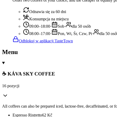
Order two coffees of your choice, and the cheaper or equally pri
Odnawia się za 60 dni
Konsumpcja na miejscu
09:00–18:00
·
Sob
·
dla 50 osób
08:00–17:00
·
Pon, Wt, Śr, Czw, Pt
·
dla 50 osó
Odblokuj w aplikacji TasteTown
Menu
☕ KÁVA SKY COFFEE
16 pozycji
All coffees can also be prepared iced, lactose-free, decaffeinated, or f
Espresso Ristretto
62
Kč