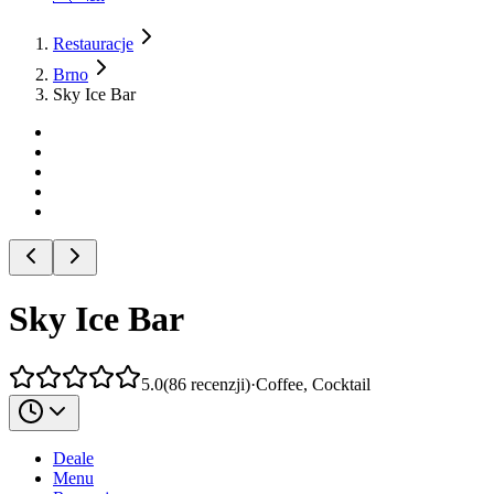
Restauracje
Brno
Sky Ice Bar
Sky Ice Bar
5.0
(
86
recenzji
)
·
Coffee, Cocktail
Deale
Menu