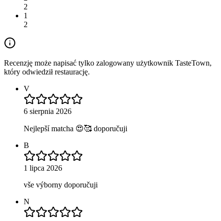
2
1
2
Recenzję może napisać tylko zalogowany użytkownik TasteTown,
który odwiedził restaurację.
V
6 sierpnia 2026
Nejlepší matcha 😍🥰 doporučuji
B
1 lipca 2026
vše výborny doporučuji
N