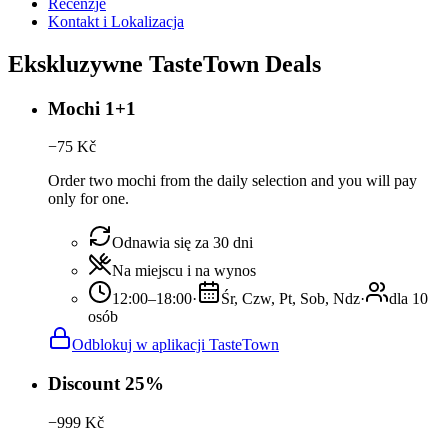
Recenzje
Kontakt i Lokalizacja
Ekskluzywne TasteTown Deals
Mochi 1+1
−
75
Kč
Order two mochi from the daily selection and you will pay
only for one.
Odnawia się za 30 dni
Na miejscu i na wynos
12:00–18:00
·
Śr, Czw, Pt, Sob, Ndz
·
dla 10
osób
Odblokuj w aplikacji TasteTown
Discount 25%
−
999
Kč