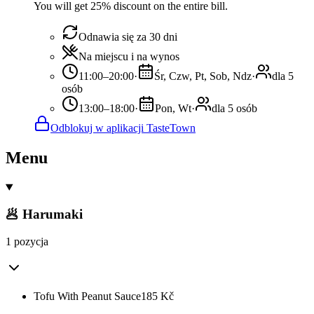
You will get 25% discount on the entire bill.
Odnawia się za 30 dni
Na miejscu i na wynos
11:00–20:00
·
Śr, Czw, Pt, Sob, Ndz
·
dla 5
osób
13:00–18:00
·
Pon, Wt
·
dla 5 osób
Odblokuj w aplikacji TasteTown
Menu
🥟 Harumaki
1 pozycja
Tofu With Peanut Sauce
185
Kč