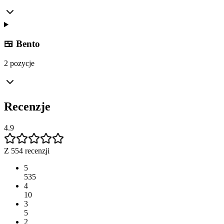
🍱 Bento
2 pozycje
Recenzje
4.9
Z 554 recenzji
5
535
4
10
3
5
2