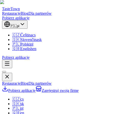
TasteTown
Restauracje
Blog
Dla partnerów
Pobierz aplikację
🇵🇱
pl
🇨🇿
Čeština
cs
🇸🇰
Slovenčina
sk
🇵🇱
Polski
pl
🇬🇧
English
en
Pobierz aplikację
Restauracje
Blog
Dla partnerów
Pobierz aplikację
Zarejestruj swoją firmę
🇨🇿
cs
🇸🇰
sk
🇵🇱
pl
🇬🇧
en