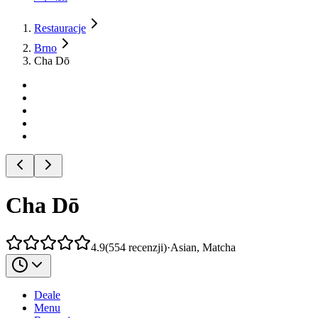
Restauracje
Brno
Cha Dō
Cha Dō
4.9
(
554
recenzji
)
·
Asian, Matcha
Deale
Menu