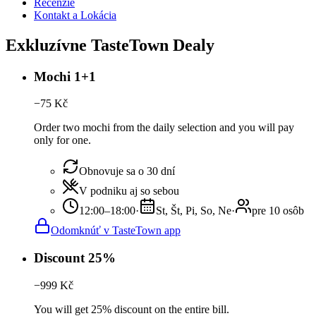
Recenzie
Kontakt a Lokácia
Exkluzívne TasteTown Dealy
Mochi 1+1
−
75
Kč
Order two mochi from the daily selection and you will pay
only for one.
Obnovuje sa o 30 dní
V podniku aj so sebou
12:00–18:00
·
St, Št, Pi, So, Ne
·
pre 10 osôb
Odomknúť v TasteTown app
Discount 25%
−
999
Kč
You will get 25% discount on the entire bill.