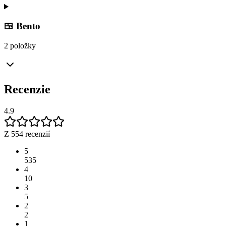
🍱 Bento
2 položky
Recenzie
4.9
Z 554 recenzií
5
535
4
10
3
5
2
2
1