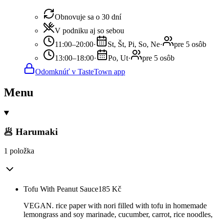
Obnovuje sa o 30 dní
V podniku aj so sebou
11:00–20:00
·
St, Št, Pi, So, Ne
·
pre 5 osôb
13:00–18:00
·
Po, Ut
·
pre 5 osôb
Odomknúť v TasteTown app
Menu
🥟 Harumaki
1 položka
Tofu With Peanut Sauce
185
Kč
VEGAN. rice paper with nori filled with tofu in homemade
lemongrass and soy marinade, cucumber, carrot, rice noodles,