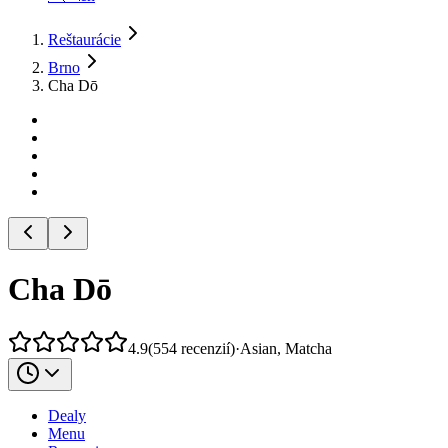
Reštaurácie
Brno
Cha Dō
Cha Dō
4.9
(
554
recenzií
)
·
Asian, Matcha
Dealy
Menu