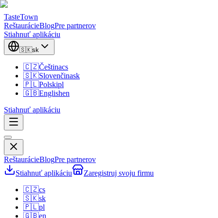
TasteTown
Reštaurácie
Blog
Pre partnerov
Stiahnuť aplikáciu
🇸🇰
sk
🇨🇿
Čeština
cs
🇸🇰
Slovenčina
sk
🇵🇱
Polski
pl
🇬🇧
English
en
Stiahnuť aplikáciu
Reštaurácie
Blog
Pre partnerov
Stiahnuť aplikáciu
Zaregistruj svoju firmu
🇨🇿
cs
🇸🇰
sk
🇵🇱
pl
🇬🇧
en