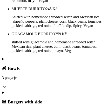
red onion, mayo. Vegan
MUERTE BURRITO
245
Kč
Stuffed with homemade shredded seitan and Mexican rice,
jalapeño peppers, plant cheese, corn, black beans, tomatoes,
pickled cabbage, red onion, buffalo dip. Spicy, Vegan
GUACAMOLE BURRITO
259
Kč
stuffed with guacamole and homemade shredded seitan,
Mexican rice, plant cheese, corn, black beans, tomatoes,
pickled cabbage, red onion, mayo. Vegan
🥣 Bowls
3 pozycje
🍔 Burgers with side