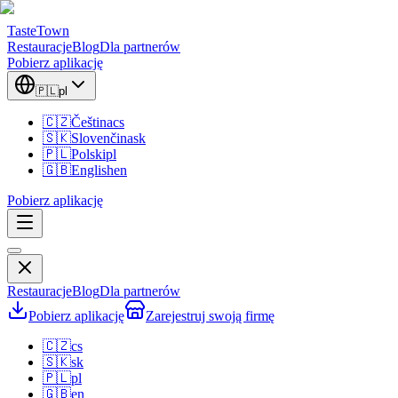
TasteTown
Restauracje
Blog
Dla partnerów
Pobierz aplikację
🇵🇱
pl
🇨🇿
Čeština
cs
🇸🇰
Slovenčina
sk
🇵🇱
Polski
pl
🇬🇧
English
en
Pobierz aplikację
Restauracje
Blog
Dla partnerów
Pobierz aplikację
Zarejestruj swoją firmę
🇨🇿
cs
🇸🇰
sk
🇵🇱
pl
🇬🇧
en