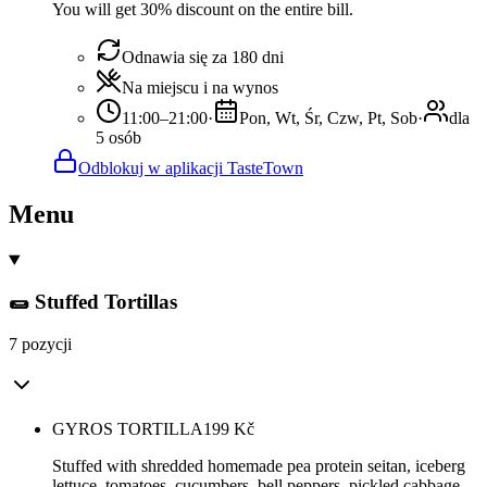
You will get 30% discount on the entire bill.
Odnawia się za 180 dni
Na miejscu i na wynos
11:00–21:00
·
Pon, Wt, Śr, Czw, Pt, Sob
·
dla
5 osób
Odblokuj w aplikacji TasteTown
Menu
🌯 Stuffed Tortillas
7 pozycji
GYROS TORTILLA
199
Kč
Stuffed with shredded homemade pea protein seitan, iceberg
lettuce, tomatoes, cucumbers, bell peppers, pickled cabbage,