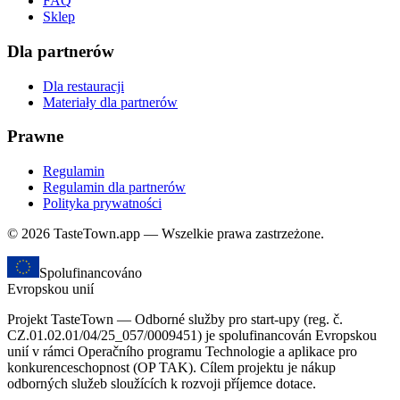
FAQ
Sklep
Dla partnerów
Dla restauracji
Materiały dla partnerów
Prawne
Regulamin
Regulamin dla partnerów
Polityka prywatności
© 2026 TasteTown.app — Wszelkie prawa zastrzeżone.
Spolufinancováno
Evropskou unií
Projekt TasteTown — Odborné služby pro start-upy (reg. č.
CZ.01.02.01/04/25_057/0009451) je spolufinancován Evropskou
unií v rámci Operačního programu Technologie a aplikace pro
konkurenceschopnost (OP TAK). Cílem projektu je nákup
odborných služeb sloužících k rozvoji příjemce dotace.