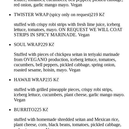
red onion, garlic mango mayo. Vegan
TWISTER WRAP (spicy only on request)
219
Kč
stuffed with crispy robi strips with fresh lime juice, iceberg
lettuce, tomatoes, mayo. ON REQUEST WE WILL COAT
STRIPS IN SPICY MARINADE. Vegan
SOUL WRAP
229
Kč
Stuffed with pieces of chickpea seitan in teriyaki marinade
from OVEGANO production, iceberg lettuce, tomatoes,
cucumbers, bell peppers, pickled cabbage, spring onion,
roasted sesame, hoisin, mayo. Vegan
HAWAII WRAP
235
Kč
stuffed with grilled pineapple pieces, crispy robi strips,
iceberg lettuce, cucumbers, plant cheese, garlic mango mayo.
Vegan
BURRITO
225
Kč
stuffed with homemade shredded seitan and Mexican rice,
plant cheese, corn, black beans, tomatoes, pickled cabbage,