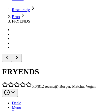
Restauracje
Brno
FRYENDS
FRYENDS
5.0
(
812
recenzji
)
·
Burger, Matcha, Vegan
Deale
Menu