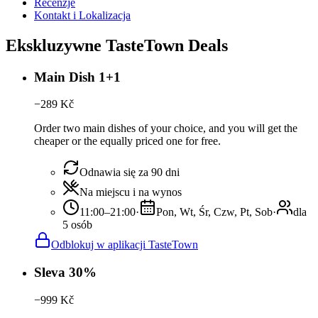
Recenzje
Kontakt i Lokalizacja
Ekskluzywne TasteTown Deals
Main Dish 1+1
−
289
Kč
Order two main dishes of your choice, and you will get the
cheaper or the equally priced one for free.
Odnawia się za 90 dni
Na miejscu i na wynos
11:00–21:00
·
Pon, Wt, Śr, Czw, Pt, Sob
·
dla
5 osób
Odblokuj w aplikacji TasteTown
Sleva 30%
−
999
Kč