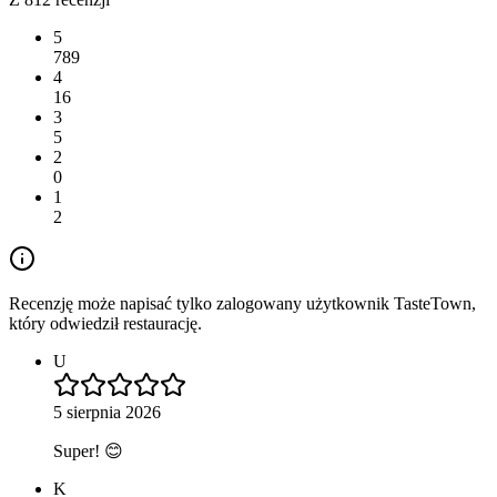
5
789
4
16
3
5
2
0
1
2
Recenzję może napisać tylko zalogowany użytkownik TasteTown,
który odwiedził restaurację.
U
5 sierpnia 2026
Super! 😊
K