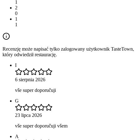
1
2
0
1
1
Recenzję może napisać tylko zalogowany użytkownik TasteTown,
który odwiedził restaurację.
I
6 sierpnia 2026
vše super doporučuji
G
23 lipca 2026
vše super doporučuji všem
A