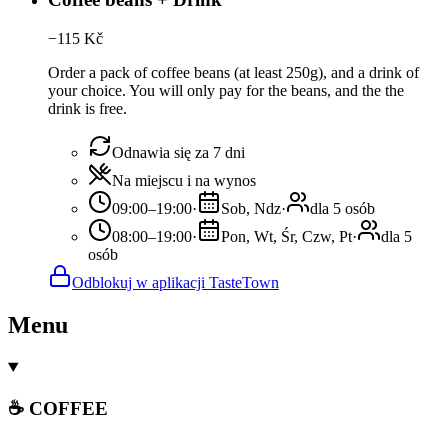
−
115
Kč
Order a pack of coffee beans (at least 250g), and a drink of
your choice. You will only pay for the beans, and the the
drink is free.
Odnawia się za 7 dni
Na miejscu i na wynos
09:00–19:00
·
Sob, Ndz
·
dla 5 osób
08:00–19:00
·
Pon, Wt, Śr, Czw, Pt
·
dla 5
osób
Odblokuj w aplikacji TasteTown
Menu
☕ COFFEE