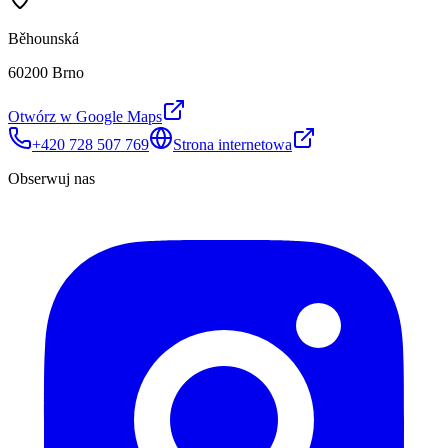
Běhounská
60200 Brno
Otwórz w Google Maps
+420 728 507 769
Strona internetowa
Obserwuj nas