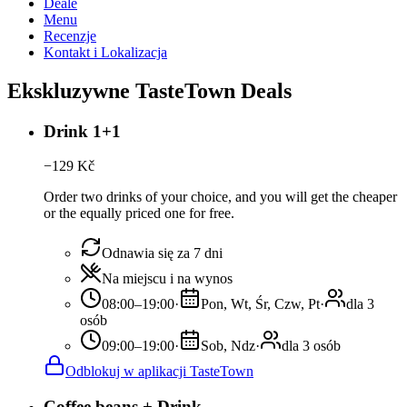
Deale
Menu
Recenzje
Kontakt i Lokalizacja
Ekskluzywne TasteTown Deals
Drink 1+1
−
129
Kč
Order two drinks of your choice, and you will get the cheaper
or the equally priced one for free.
Odnawia się za 7 dni
Na miejscu i na wynos
08:00–19:00
·
Pon, Wt, Śr, Czw, Pt
·
dla 3
osób
09:00–19:00
·
Sob, Ndz
·
dla 3 osób
Odblokuj w aplikacji TasteTown
Coffee beans + Drink