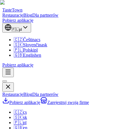
TasteTown
Restauracje
Blog
Dla partnerów
Pobierz aplikację
🇵🇱
pl
🇨🇿
Čeština
cs
🇸🇰
Slovenčina
sk
🇵🇱
Polski
pl
🇬🇧
English
en
Pobierz aplikację
Restauracje
Blog
Dla partnerów
Pobierz aplikację
Zarejestruj swoją firmę
🇨🇿
cs
🇸🇰
sk
🇵🇱
pl
🇬🇧
en