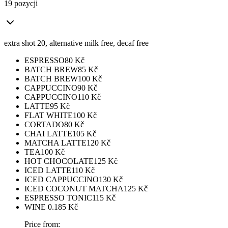
19 pozycji
extra shot 20, alternative milk free, decaf free
ESPRESSO
80
Kč
BATCH BREW
85
Kč
BATCH BREW
100
Kč
CAPPUCCINO
90
Kč
CAPPUCCINO
110
Kč
LATTE
95
Kč
FLAT WHITE
100
Kč
CORTADO
80
Kč
CHAI LATTE
105
Kč
MATCHA LATTE
120
Kč
TEA
100
Kč
HOT CHOCOLATE
125
Kč
ICED LATTE
110
Kč
ICED CAPPUCCINO
130
Kč
ICED COCONUT MATCHA
125
Kč
ESPRESSO TONIC
115
Kč
WINE 0.1
85
Kč
Price from: