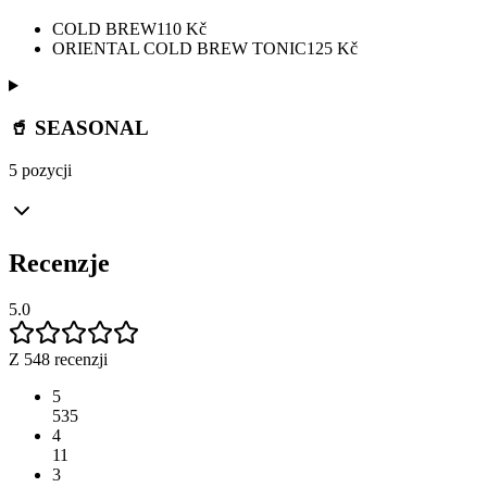
COLD BREW
110
Kč
ORIENTAL COLD BREW TONIC
125
Kč
🥤 SEASONAL
5 pozycji
Recenzje
5.0
Z 548 recenzji
5
535
4
11
3