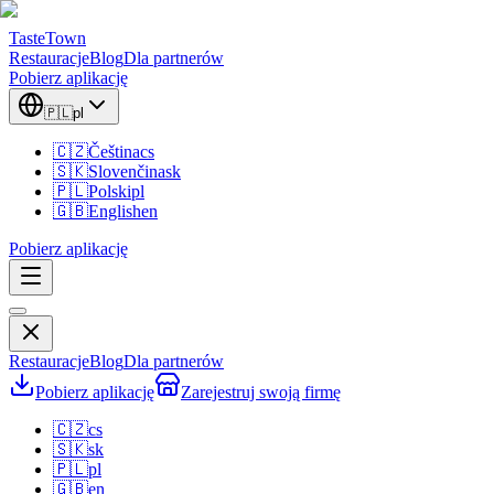
TasteTown
Restauracje
Blog
Dla partnerów
Pobierz aplikację
🇵🇱
pl
🇨🇿
Čeština
cs
🇸🇰
Slovenčina
sk
🇵🇱
Polski
pl
🇬🇧
English
en
Pobierz aplikację
Restauracje
Blog
Dla partnerów
Pobierz aplikację
Zarejestruj swoją firmę
🇨🇿
cs
🇸🇰
sk
🇵🇱
pl
🇬🇧
en