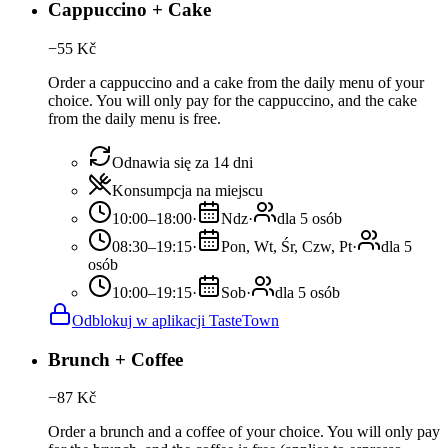
Cappuccino + Cake
−
55
Kč
Order a cappuccino and a cake from the daily menu of your
choice. You will only pay for the cappuccino, and the cake
from the daily menu is free.
Odnawia się za 14 dni
Konsumpcja na miejscu
10:00–18:00
·
Ndz
·
dla 5 osób
08:30–19:15
·
Pon, Wt, Śr, Czw, Pt
·
dla 5
osób
10:00–19:15
·
Sob
·
dla 5 osób
Odblokuj w aplikacji TasteTown
Brunch + Coffee
−
87
Kč
Order a brunch and a coffee of your choice. You will only pay