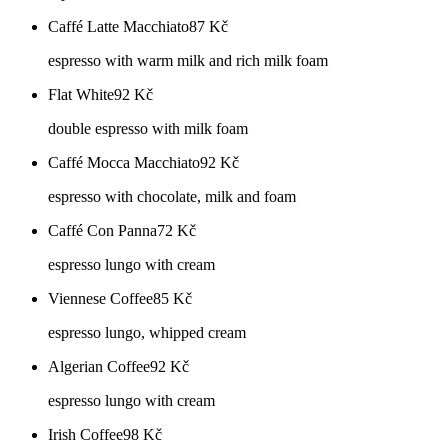
Caffé Latte Macchiato
87
Kč
espresso with warm milk and rich milk foam
Flat White
92
Kč
double espresso with milk foam
Caffé Mocca Macchiato
92
Kč
espresso with chocolate, milk and foam
Caffé Con Panna
72
Kč
espresso lungo with cream
Viennese Coffee
85
Kč
espresso lungo, whipped cream
Algerian Coffee
92
Kč
espresso lungo with cream
Irish Coffee
98
Kč