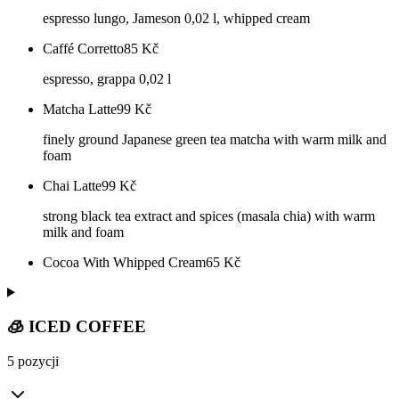
espresso lungo, Jameson 0,02 l, whipped cream
Caffé Corretto
85
Kč
espresso, grappa 0,02 l
Matcha Latte
99
Kč
finely ground Japanese green tea matcha with warm milk and
foam
Chai Latte
99
Kč
strong black tea extract and spices (masala chia) with warm
milk and foam
Cocoa With Whipped Cream
65
Kč
🧊 ICED COFFEE
5 pozycji