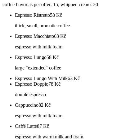
coffee flavor as per offer: 15, whipped cream: 20
Espresso Ristretto
58
Kč
thick, small, aromatic coffee
Espresso Macchiato
63
Kč
espresso with milk foam
Espresso Lungo
58
Kč
large "extended" coffee
Espresso Lungo With Milk
63
Kč
Espresso Doppio
78
Kč
double espresso
Cappuccino
82
Kč
espresso with milk foam
Caffé Latte
87
Kč
espresso with warm milk and foam