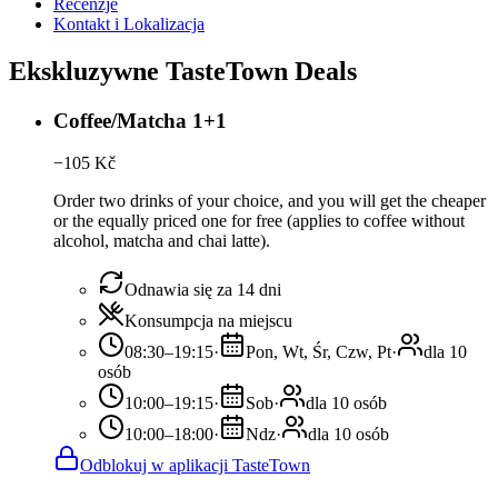
Recenzje
Kontakt i Lokalizacja
Ekskluzywne TasteTown Deals
Coffee/Matcha 1+1
−
105
Kč
Order two drinks of your choice, and you will get the cheaper
or the equally priced one for free (applies to coffee without
alcohol, matcha and chai latte).
Odnawia się za 14 dni
Konsumpcja na miejscu
08:30–19:15
·
Pon, Wt, Śr, Czw, Pt
·
dla 10
osób
10:00–19:15
·
Sob
·
dla 10 osób
10:00–18:00
·
Ndz
·
dla 10 osób
Odblokuj w aplikacji TasteTown