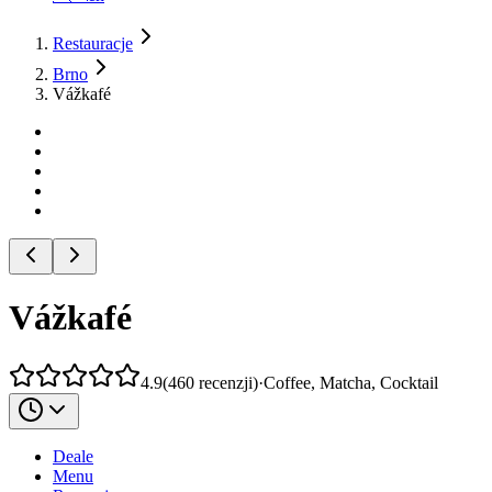
Restauracje
Brno
Vážkafé
Vážkafé
4.9
(
460
recenzji
)
·
Coffee, Matcha, Cocktail
Deale
Menu