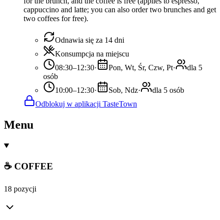
for the brunch, and the coffee is free (applies to espresso,
cappuccino and latte; you can also order two brunches and get
two coffees for free).
Odnawia się za 14 dni
Konsumpcja na miejscu
08:30–12:30
·
Pon, Wt, Śr, Czw, Pt
·
dla 5
osób
10:00–12:30
·
Sob, Ndz
·
dla 5 osób
Odblokuj w aplikacji TasteTown
Menu
☕ COFFEE
18 pozycji