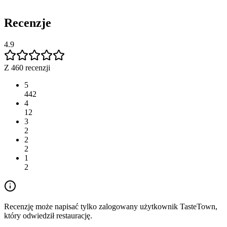
Recenzje
4.9
Z 460 recenzji
5
442
4
12
3
2
2
2
1
2
Recenzję może napisać tylko zalogowany użytkownik TasteTown,
który odwiedził restaurację.