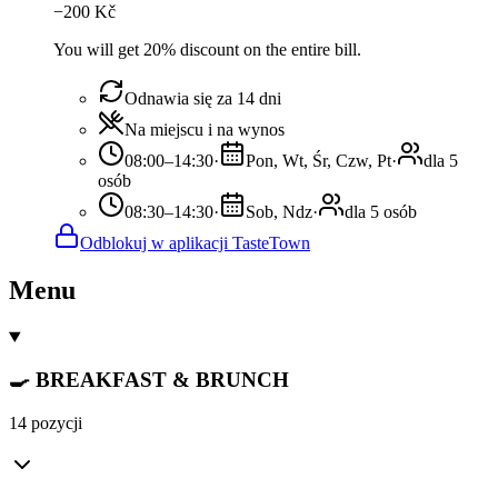
−
200
Kč
You will get 20% discount on the entire bill.
Odnawia się za 14 dni
Na miejscu i na wynos
08:00–14:30
·
Pon, Wt, Śr, Czw, Pt
·
dla 5
osób
08:30–14:30
·
Sob, Ndz
·
dla 5 osób
Odblokuj w aplikacji TasteTown
Menu
🍳 BREAKFAST & BRUNCH
14 pozycji