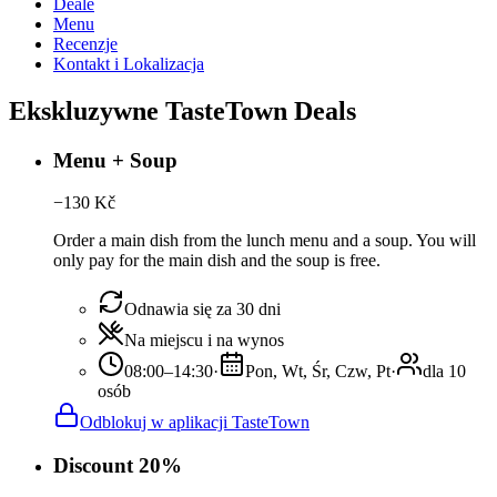
Deale
Menu
Recenzje
Kontakt i Lokalizacja
Ekskluzywne TasteTown Deals
Menu + Soup
−
130
Kč
Order a main dish from the lunch menu and a soup. You will
only pay for the main dish and the soup is free.
Odnawia się za 30 dni
Na miejscu i na wynos
08:00–14:30
·
Pon, Wt, Śr, Czw, Pt
·
dla 10
osób
Odblokuj w aplikacji TasteTown
Discount 20%