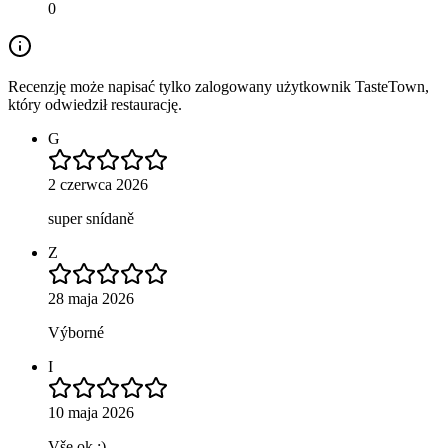
0
Recenzję może napisać tylko zalogowany użytkownik TasteTown,
który odwiedził restaurację.
G
2 czerwca 2026
super snídaně
Z
28 maja 2026
Výborné
I
10 maja 2026
Vše ok ;)