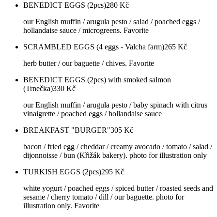
BENEDICT EGGS (2pcs)
280
Kč
our English muffin / arugula pesto / salad / poached eggs /
hollandaise sauce / microgreens. Favorite
SCRAMBLED EGGS (4 eggs - Valcha farm)
265
Kč
herb butter / our baguette / chives. Favorite
BENEDICT EGGS (2pcs) with smoked salmon
(Trnečka)
330
Kč
our English muffin / arugula pesto / baby spinach with citrus
vinaigrette / poached eggs / hollandaise sauce
BREAKFAST "BURGER"
305
Kč
bacon / fried egg / cheddar / creamy avocado / tomato / salad /
dijonnoisse / bun (Křižák bakery). photo for illustration only
TURKISH EGGS (2pcs)
295
Kč
white yogurt / poached eggs / spiced butter / roasted seeds and
sesame / cherry tomato / dill / our baguette. photo for
illustration only. Favorite