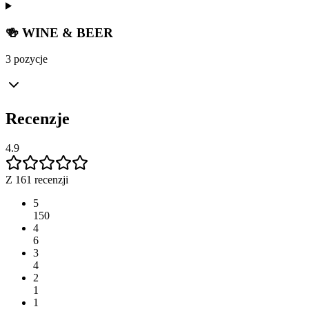
🍻 WINE & BEER
3 pozycje
Recenzje
4.9
Z 161 recenzji
5
150
4
6
3
4
2
1
1