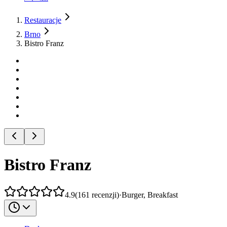
Restauracje
Brno
Bistro Franz
Bistro Franz
4.9
(
161
recenzji
)
·
Burger, Breakfast