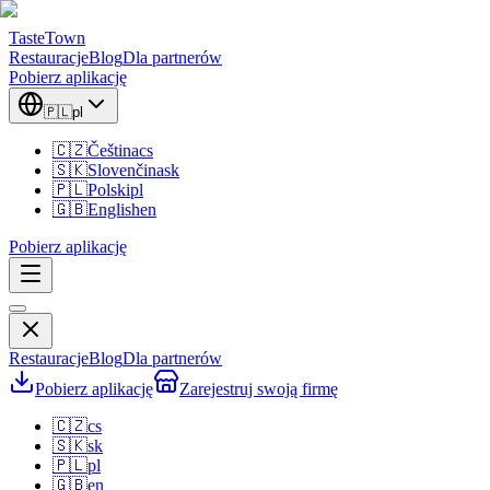
TasteTown
Restauracje
Blog
Dla partnerów
Pobierz aplikację
🇵🇱
pl
🇨🇿
Čeština
cs
🇸🇰
Slovenčina
sk
🇵🇱
Polski
pl
🇬🇧
English
en
Pobierz aplikację
Restauracje
Blog
Dla partnerów
Pobierz aplikację
Zarejestruj swoją firmę
🇨🇿
cs
🇸🇰
sk
🇵🇱
pl
🇬🇧
en