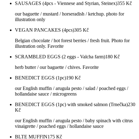
SAUSAGES (4pcs - Viennese and Styrian, Steinex)
355
Kč
our baguette / mustard / horseradish / ketchup. photo for
illustration only
VEGAN PANCAKES (4pcs)
305
Kč
Belgian chocolate / hot forest berries / fresh fruit. Photo for
illustration only. Favorite
SCRAMBLED EGGS (2 eggs - Valcha farm)
180
Kč
herb butter / our baguette / chives. Favorite
BENEDICT EGGS (1pc)
190
Kč
our English muffin / arugula pesto / salad / poached eggs /
hollandaise sauce / microgreens
BENEDICT EGGS (1pc) with smoked salmon (Trnečka)
230
Kč
our English muffin / arugula pesto / baby spinach with citrus
vinaigrette / poached eggs / hollandaise sauce
BLTE MUFFIN
175
Kč