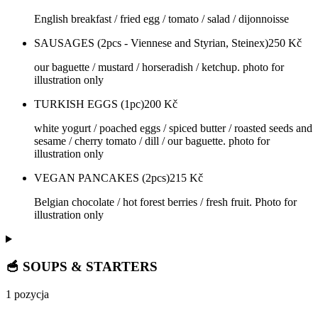
English breakfast / fried egg / tomato / salad / dijonnoisse
SAUSAGES (2pcs - Viennese and Styrian, Steinex)
250
Kč
our baguette / mustard / horseradish / ketchup. photo for
illustration only
TURKISH EGGS (1pc)
200
Kč
white yogurt / poached eggs / spiced butter / roasted seeds and
sesame / cherry tomato / dill / our baguette. photo for
illustration only
VEGAN PANCAKES (2pcs)
215
Kč
Belgian chocolate / hot forest berries / fresh fruit. Photo for
illustration only
🥣 SOUPS & STARTERS
1 pozycja