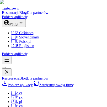
TasteTown
Restauracje
Blog
Dla partnerów
Pobierz aplikację
🇵🇱
pl
🇨🇿
Čeština
cs
🇸🇰
Slovenčina
sk
🇵🇱
Polski
pl
🇬🇧
English
en
Pobierz aplikację
Restauracje
Blog
Dla partnerów
Pobierz aplikację
Zarejestruj swoją firmę
🇨🇿
cs
🇸🇰
sk
🇵🇱
pl
🇬🇧
en