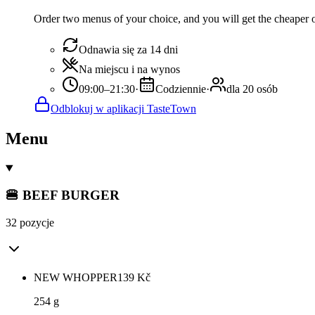
Order two menus of your choice, and you will get the cheaper or
Odnawia się za 14 dni
Na miejscu i na wynos
09:00–21:30
·
Codziennie
·
dla 20 osób
Odblokuj w aplikacji TasteTown
Menu
🍔 BEEF BURGER
32 pozycje
NEW WHOPPER
139
Kč
254 g