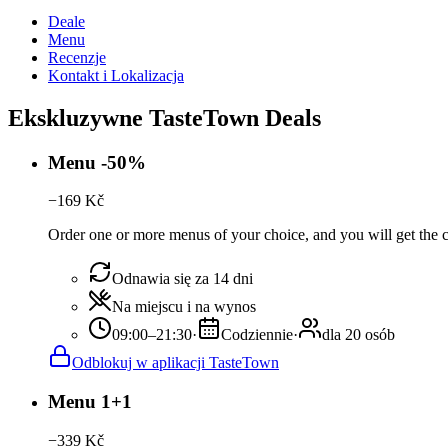
Deale
Menu
Recenzje
Kontakt i Lokalizacja
Ekskluzywne TasteTown Deals
Menu -50%
−
169
Kč
Order one or more menus of your choice, and you will get the c
Odnawia się za 14 dni
Na miejscu i na wynos
09:00–21:30
·
Codziennie
·
dla 20 osób
Odblokuj w aplikacji TasteTown
Menu 1+1
−
339
Kč