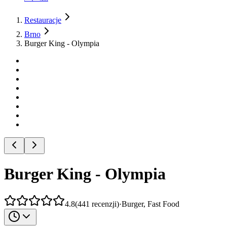
Restauracje
Brno
Burger King - Olympia
Burger King - Olympia
4.8
(
441
recenzji
)
·
Burger, Fast Food