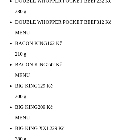
DOUBLE WHOPPER POCKET BEEF
232
Kč
280 g
DOUBLE WHOPPER POCKET BEEF
312
Kč
MENU
BACON KING
162
Kč
210 g
BACON KING
242
Kč
MENU
BIG KING
129
Kč
200 g
BIG KING
209
Kč
MENU
BIG KING XXL
229
Kč
380 g