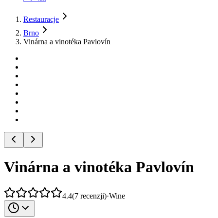
Restauracje
Brno
Vinárna a vinotéka Pavlovín
Vinárna a vinotéka Pavlovín
4.4
(
7
recenzji
)
·
Wine