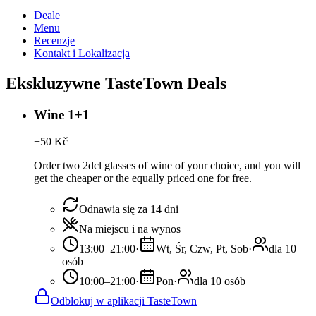
Deale
Menu
Recenzje
Kontakt i Lokalizacja
Ekskluzywne TasteTown Deals
Wine 1+1
−
50
Kč
Order two 2dcl glasses of wine of your choice, and you will
get the cheaper or the equally priced one for free.
Odnawia się za 14 dni
Na miejscu i na wynos
13:00–21:00
·
Wt, Śr, Czw, Pt, Sob
·
dla 10
osób
10:00–21:00
·
Pon
·
dla 10 osób
Odblokuj w aplikacji TasteTown