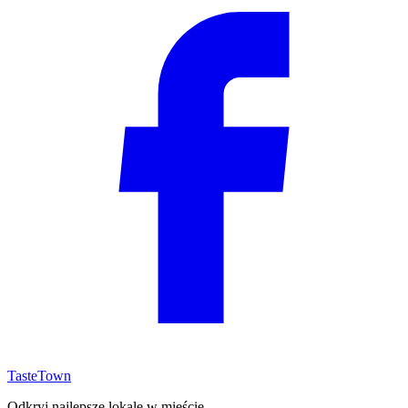
TasteTown
Odkryj najlepsze lokale w mieście