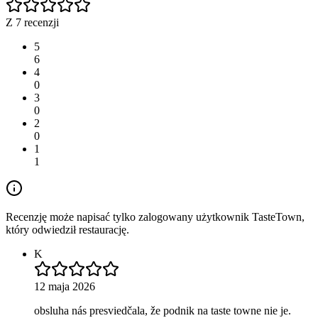
Z 7 recenzji
5
6
4
0
3
0
2
0
1
1
Recenzję może napisać tylko zalogowany użytkownik TasteTown,
który odwiedził restaurację.
K
12 maja 2026
obsluha nás presviedčala, že podnik na taste towne nie je.