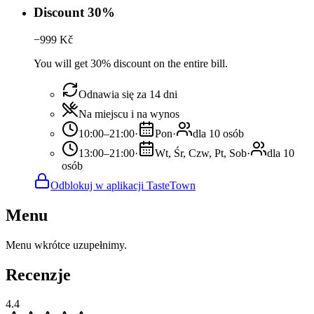
Discount 30%
−
999
Kč
You will get 30% discount on the entire bill.
Odnawia się za 14 dni
Na miejscu i na wynos
10:00–21:00
·
Pon
·
dla 10 osób
13:00–21:00
·
Wt, Śr, Czw, Pt, Sob
·
dla 10
osób
Odblokuj w aplikacji TasteTown
Menu
Menu wkrótce uzupełnimy.
Recenzje
4.4