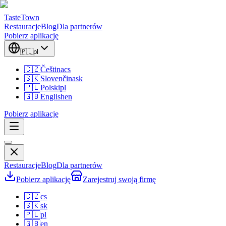
TasteTown
Restauracje
Blog
Dla partnerów
Pobierz aplikację
🇵🇱
pl
🇨🇿
Čeština
cs
🇸🇰
Slovenčina
sk
🇵🇱
Polski
pl
🇬🇧
English
en
Pobierz aplikację
Restauracje
Blog
Dla partnerów
Pobierz aplikację
Zarejestruj swoją firmę
🇨🇿
cs
🇸🇰
sk
🇵🇱
pl
🇬🇧
en