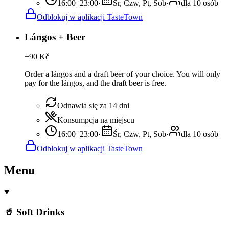
16:00–23:00
·
Śr, Czw, Pt, Sob
·
dla 10 osób
Odblokuj w aplikacji TasteTown
Lángos + Beer
−
90
Kč
Order a lángos and a draft beer of your choice. You will only
pay for the lángos, and the draft beer is free.
Odnawia się za 14 dni
Konsumpcja na miejscu
16:00–23:00
·
Śr, Czw, Pt, Sob
·
dla 10 osób
Odblokuj w aplikacji TasteTown
Menu
🥤 Soft Drinks