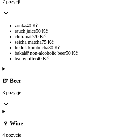
7 pozycji
zonka
40
Kč
rauch juice
50
Kč
club-maté
70
Kč
seicha matcha
75
Kč
loklok kombucha
80
Kč
bakalář non-alcoholic beer
50
Kč
tea by offer
40
Kč
🍺 Beer
3 pozycje
🍷 Wine
4 pozycje