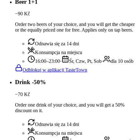
Beer 1+1
−
90
Kč
Order two beers of your choice, and you will get the cheaper
or the equally priced one for free. Applies only on tap beers.
Odnawia się za 14 dni
Konsumpcja na miejscu
16:00–23:00
·
Śr, Czw, Pt, Sob
·
dla 10 osób
Odblokuj w aplikacji TasteTown
Drink -50%
−
70
Kč
Order one drink of your choice, and you will get a 50%
discount on it.
Odnawia się za 14 dni
Konsumpcja na miejscu