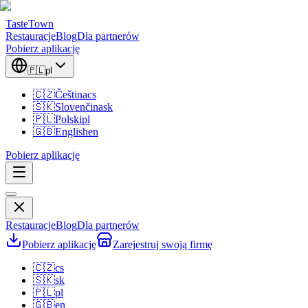
TasteTown
Restauracje
Blog
Dla partnerów
Pobierz aplikację
🇵🇱
pl
🇨🇿
Čeština
cs
🇸🇰
Slovenčina
sk
🇵🇱
Polski
pl
🇬🇧
English
en
Pobierz aplikację
Restauracje
Blog
Dla partnerów
Pobierz aplikację
Zarejestruj swoją firmę
🇨🇿
cs
🇸🇰
sk
🇵🇱
pl
🇬🇧
en