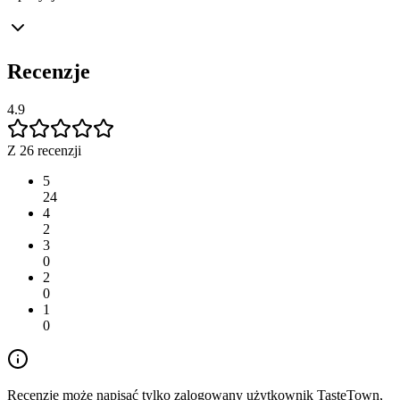
Recenzje
4.9
Z 26 recenzji
5
24
4
2
3
0
2
0
1
0
Recenzję może napisać tylko zalogowany użytkownik TasteTown,