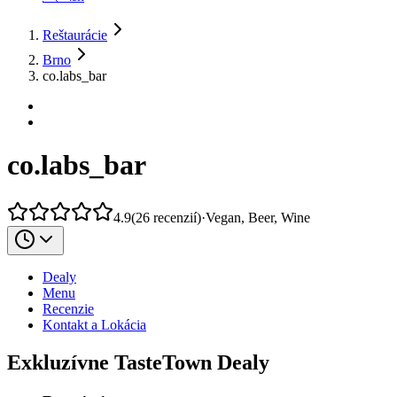
Reštaurácie
Brno
co.labs_bar
co.labs_bar
4.9
(
26
recenzií
)
·
Vegan, Beer, Wine
Dealy
Menu
Recenzie
Kontakt a Lokácia
Exkluzívne TasteTown Dealy