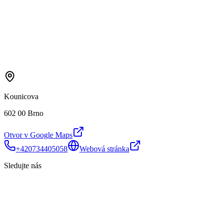
Kounicova
602 00 Brno
Otvor v Google Maps
+420734405058
Webová stránka
Sledujte nás