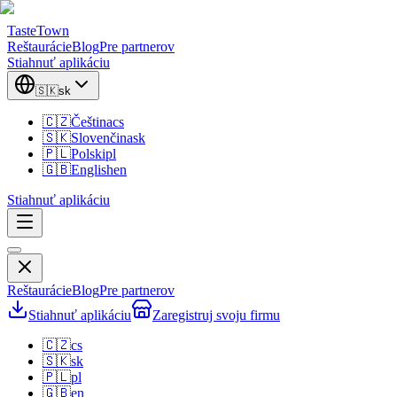
TasteTown
Reštaurácie
Blog
Pre partnerov
Stiahnuť aplikáciu
🇸🇰
sk
🇨🇿
Čeština
cs
🇸🇰
Slovenčina
sk
🇵🇱
Polski
pl
🇬🇧
English
en
Stiahnuť aplikáciu
Reštaurácie
Blog
Pre partnerov
Stiahnuť aplikáciu
Zaregistruj svoju firmu
🇨🇿
cs
🇸🇰
sk
🇵🇱
pl
🇬🇧
en