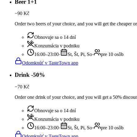
Beer 1+1
−
90
Kč
Order two beers of your choice, and you will get the cheaper or 
Obnovuje sa o 14 dní
Konzumácia v podniku
16:00–23:00
·
St, Št, Pi, So
·
pre 10 osôb
Odomknúť v TasteTown app
Drink -50%
−
70
Kč
Order one drink of your choice, and you will get a 50% discount
Obnovuje sa o 14 dní
Konzumácia v podniku
16:00–23:00
·
St, Št, Pi, So
·
pre 10 osôb
Odomknúť v TasteTown app