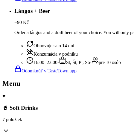
Lángos + Beer
−
90
Kč
Order a lángos and a draft beer of your choice. You will only pay
Obnovuje sa o 14 dní
Konzumácia v podniku
16:00–23:00
·
St, Št, Pi, So
·
pre 10 osôb
Odomknúť v TasteTown app
Menu
🥤 Soft Drinks
7 položiek