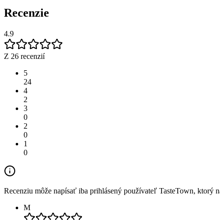
Recenzie
4.9
Z 26 recenzií
5
24
4
2
3
0
2
0
1
0
Recenziu môže napísať iba prihlásený používateľ TasteTown, ktorý nav
M