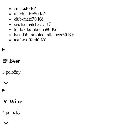
zonka
40
Kč
rauch juice
50
Kč
club-maté
70
Kč
seicha matcha
75
Kč
loklok kombucha
80
Kč
bakalář non-alcoholic beer
50
Kč
tea by offer
40
Kč
🍺 Beer
3 položky
🍷 Wine
4 položky