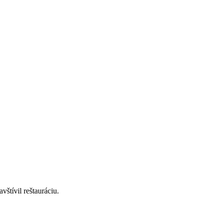
štívil reštauráciu.