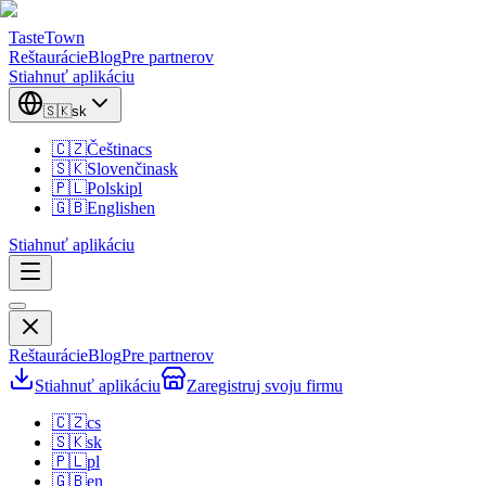
TasteTown
Reštaurácie
Blog
Pre partnerov
Stiahnuť aplikáciu
🇸🇰
sk
🇨🇿
Čeština
cs
🇸🇰
Slovenčina
sk
🇵🇱
Polski
pl
🇬🇧
English
en
Stiahnuť aplikáciu
Reštaurácie
Blog
Pre partnerov
Stiahnuť aplikáciu
Zaregistruj svoju firmu
🇨🇿
cs
🇸🇰
sk
🇵🇱
pl
🇬🇧
en