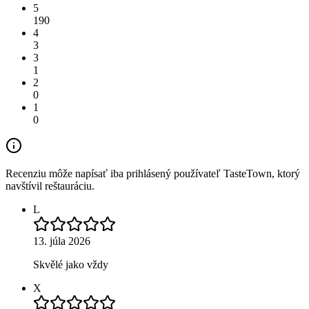
5
190
4
3
3
1
2
0
1
0
Recenziu môže napísať iba prihlásený používateľ TasteTown, ktorý
navštívil reštauráciu.
L
13. júla 2026
Skvělé jako vždy
X