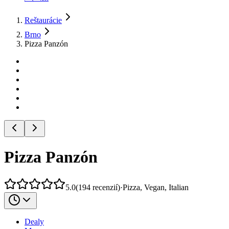
Reštaurácie
Brno
Pizza Panzón
Pizza Panzón
5.0
(
194
recenzií
)
·
Pizza, Vegan, Italian
Dealy