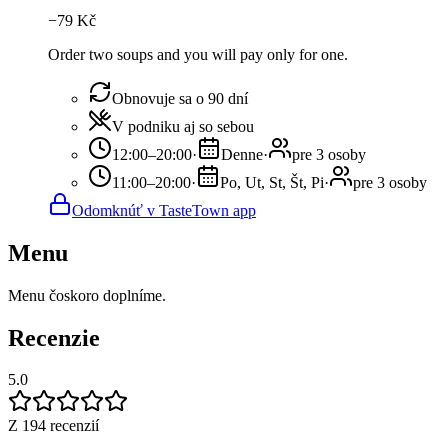
−
79
Kč
Order two soups and you will pay only for one.
Obnovuje sa o 90 dní
V podniku aj so sebou
12:00–20:00
·
Denne
·
pre 3 osoby
11:00–20:00
·
Po, Ut, St, Št, Pi
·
pre 3 osoby
Odomknúť v TasteTown app
Menu
Menu čoskoro doplníme.
Recenzie
5.0
Z 194 recenzií