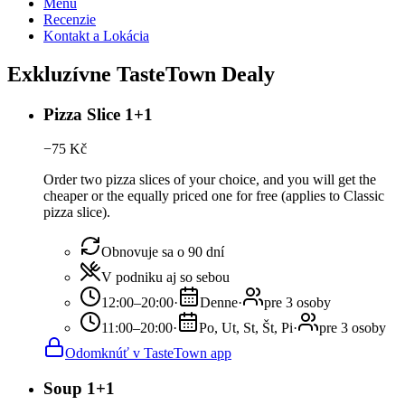
Menu
Recenzie
Kontakt a Lokácia
Exkluzívne TasteTown Dealy
Pizza Slice 1+1
−
75
Kč
Order two pizza slices of your choice, and you will get the
cheaper or the equally priced one for free (applies to Classic
pizza slice).
Obnovuje sa o 90 dní
V podniku aj so sebou
12:00–20:00
·
Denne
·
pre 3 osoby
11:00–20:00
·
Po, Ut, St, Št, Pi
·
pre 3 osoby
Odomknúť v TasteTown app
Soup 1+1