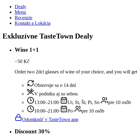
Dealy
Menu
Recenzie
Kontakt a Lokácia
Exkluzívne TasteTown Dealy
Wine 1+1
−
50
Kč
Order two 2dcl glasses of wine of your choice, and you will get 
Obnovuje sa o 14 dní
V podniku aj so sebou
13:00–21:00
·
Ut, St, Št, Pi, So
·
pre 10 osôb
10:00–21:00
·
Po
·
pre 10 osôb
Odomknúť v TasteTown app
Discount 30%