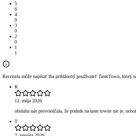
5
6
4
0
3
0
2
0
1
1
Recenziu môže napísať iba prihlásený používateľ TasteTown, ktorý nav
K
12. mája 2026
obsluha nás presviedčala, že podnik na taste towne nie je. nebo
T
2. januára 2026