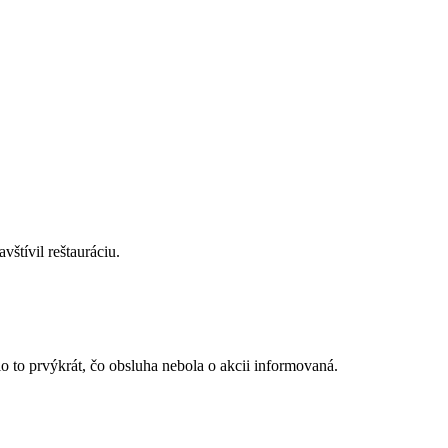
štívil reštauráciu.
lo to prvýkrát, čo obsluha nebola o akcii informovaná.