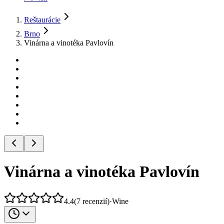
Reštaurácie
Brno
Vinárna a vinotéka Pavlovín
Vinárna a vinotéka Pavlovín
4.4
(
7
recenzií
)
·
Wine