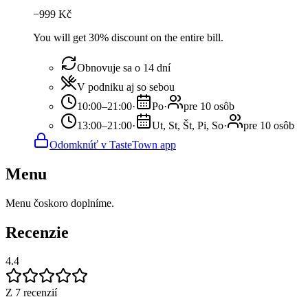
−
999
Kč
You will get 30% discount on the entire bill.
Obnovuje sa o 14 dní
V podniku aj so sebou
10:00–21:00
·
Po
·
pre 10 osôb
13:00–21:00
·
Ut, St, Št, Pi, So
·
pre 10 osôb
Odomknúť v TasteTown app
Menu
Menu čoskoro doplníme.
Recenzie
4.4
Z 7 recenzií