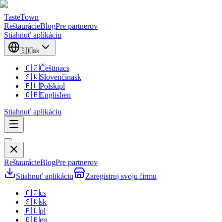
TasteTown
Reštaurácie
Blog
Pre partnerov
Stiahnuť aplikáciu
🇸🇰
sk
🇨🇿
Čeština
cs
🇸🇰
Slovenčina
sk
🇵🇱
Polski
pl
🇬🇧
English
en
Stiahnuť aplikáciu
Reštaurácie
Blog
Pre partnerov
Stiahnuť aplikáciu
Zaregistruj svoju firmu
🇨🇿
cs
🇸🇰
sk
🇵🇱
pl
🇬🇧
en