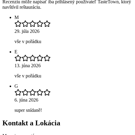
Recenziu môže napísať iba prihlásený používateľ TasteTown, ktorý
navštívil reštauráciu.
M
29. júla 2026
vše v pořádku
E
13. júna 2026
vše v pořádku
G
6. júna 2026
super snídaně!
Kontakt a Lokácia