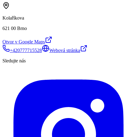
Kolaříkova
621 00 Brno
Otvor v Google Maps
+420777715528
Webová stránka
Sledujte nás