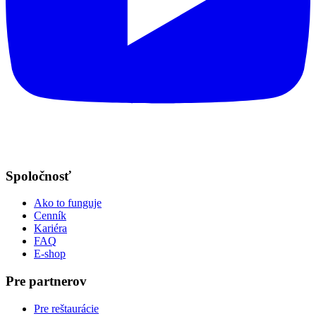
Spoločnosť
Ako to funguje
Cenník
Kariéra
FAQ
E-shop
Pre partnerov
Pre reštaurácie