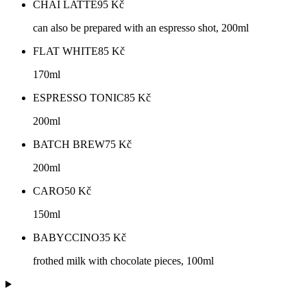
CHAI LATTE
95
Kč
can also be prepared with an espresso shot, 200ml
FLAT WHITE
85
Kč
170ml
ESPRESSO TONIC
85
Kč
200ml
BATCH BREW
75
Kč
200ml
CARO
50
Kč
150ml
BABYCCINO
35
Kč
frothed milk with chocolate pieces, 100ml