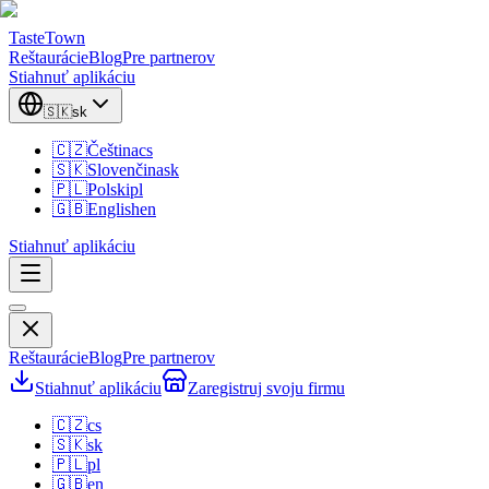
TasteTown
Reštaurácie
Blog
Pre partnerov
Stiahnuť aplikáciu
🇸🇰
sk
🇨🇿
Čeština
cs
🇸🇰
Slovenčina
sk
🇵🇱
Polski
pl
🇬🇧
English
en
Stiahnuť aplikáciu
Reštaurácie
Blog
Pre partnerov
Stiahnuť aplikáciu
Zaregistruj svoju firmu
🇨🇿
cs
🇸🇰
sk
🇵🇱
pl
🇬🇧
en