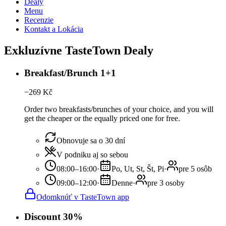
Dealy
Menu
Recenzie
Kontakt a Lokácia
Exkluzívne TasteTown Dealy
Breakfast/Brunch 1+1
−
269
Kč
Order two breakfasts/brunches of your choice, and you will
get the cheaper or the equally priced one for free.
Obnovuje sa o 30 dní
V podniku aj so sebou
08:00–16:00
·
Po, Ut, St, Št, Pi
·
pre 5 osôb
09:00–12:00
·
Denne
·
pre 3 osoby
Odomknúť v TasteTown app
Discount 30%