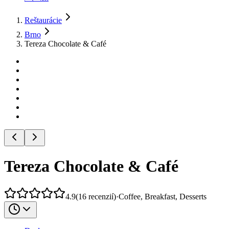
Reštaurácie
Brno
Tereza Chocolate & Café
Tereza Chocolate & Café
4.9
(
16
recenzií
)
·
Coffee, Breakfast, Desserts