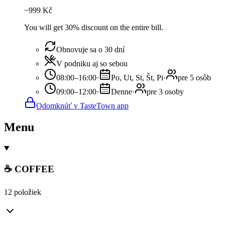
−
999
Kč
You will get 30% discount on the entire bill.
Obnovuje sa o 30 dní
V podniku aj so sebou
08:00–16:00
·
Po, Ut, St, Št, Pi
·
pre 5 osôb
09:00–12:00
·
Denne
·
pre 3 osoby
Odomknúť v TasteTown app
Menu
☕ COFFEE
12 položiek