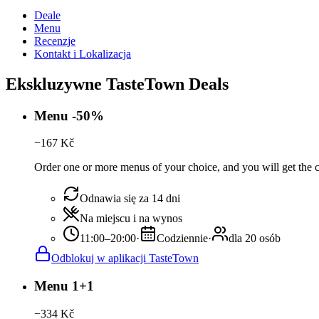
Deale
Menu
Recenzje
Kontakt i Lokalizacja
Ekskluzywne TasteTown Deals
Menu -50%
−
167
Kč
Order one or more menus of your choice, and you will get the c
Odnawia się za 14 dni
Na miejscu i na wynos
11:00–20:00
·
Codziennie
·
dla 20 osób
Odblokuj w aplikacji TasteTown
Menu 1+1
−
334
Kč