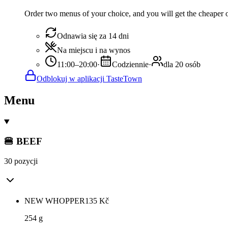
Order two menus of your choice, and you will get the cheaper or
Odnawia się za 14 dni
Na miejscu i na wynos
11:00–20:00
·
Codziennie
·
dla 20 osób
Odblokuj w aplikacji TasteTown
Menu
🍔 BEEF
30 pozycji
NEW WHOPPER
135
Kč
254 g