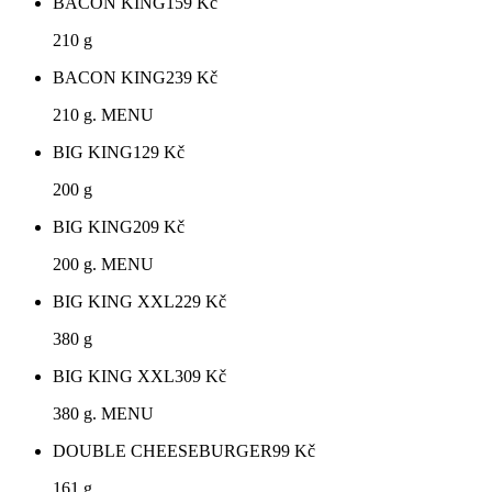
BACON KING
159
Kč
210 g
BACON KING
239
Kč
210 g. MENU
BIG KING
129
Kč
200 g
BIG KING
209
Kč
200 g. MENU
BIG KING XXL
229
Kč
380 g
BIG KING XXL
309
Kč
380 g. MENU
DOUBLE CHEESEBURGER
99
Kč
161 g