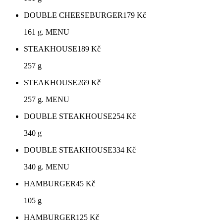
DOUBLE CHEESEBURGER
179
Kč
161 g. MENU
STEAKHOUSE
189
Kč
257 g
STEAKHOUSE
269
Kč
257 g. MENU
DOUBLE STEAKHOUSE
254
Kč
340 g
DOUBLE STEAKHOUSE
334
Kč
340 g. MENU
HAMBURGER
45
Kč
105 g
HAMBURGER
125
Kč