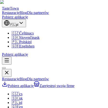
TasteTown
Restauracje
Blog
Dla partnerów
Pobierz aplikację
🇵🇱
pl
🇨🇿
Čeština
cs
🇸🇰
Slovenčina
sk
🇵🇱
Polski
pl
🇬🇧
English
en
Pobierz aplikację
Restauracje
Blog
Dla partnerów
Pobierz aplikację
Zarejestruj swoją firmę
🇨🇿
cs
🇸🇰
sk
🇵🇱
pl
🇬🇧
en