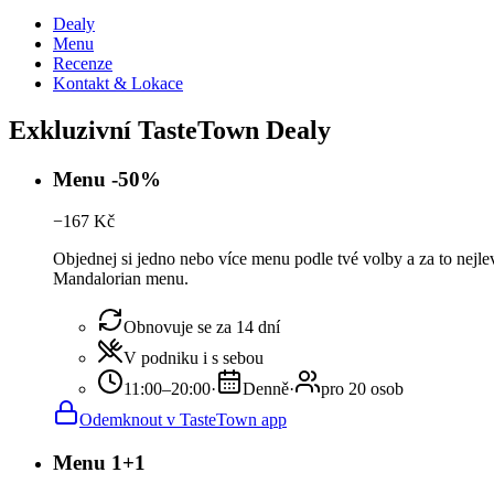
Dealy
Menu
Recenze
Kontakt & Lokace
Exkluzivní TasteTown Dealy
Menu -50%
−
167
Kč
Objednej si jedno nebo více menu podle tvé volby a za to nejl
Mandalorian menu.
Obnovuje se za 14 dní
V podniku i s sebou
11:00–20:00
·
Denně
·
pro 20 osob
Odemknout v TasteTown app
Menu 1+1