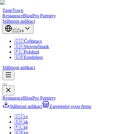
TasteTown
Restaurace
Blog
Pro Partnery
Stáhnout aplikaci
🇨🇿
cs
🇨🇿
Čeština
cs
🇸🇰
Slovenčina
sk
🇵🇱
Polski
pl
🇬🇧
English
en
Stáhnout aplikaci
Restaurace
Blog
Pro Partnery
Stáhnout aplikaci
Zaregistruj svou firmu
🇨🇿
cs
🇸🇰
sk
🇵🇱
pl
🇬🇧
en