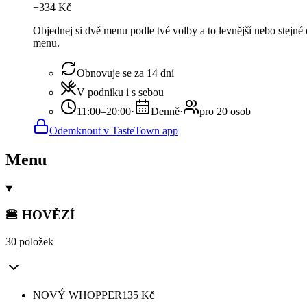
−
334
Kč
Objednej si dvě menu podle tvé volby a to levnější nebo stej
menu.
Obnovuje se za 14 dní
V podniku i s sebou
11:00–20:00
·
Denně
·
pro 20 osob
Odemknout v TasteTown app
Menu
🍔 HOVĚZÍ
30 položek
NOVÝ WHOPPER
135
Kč