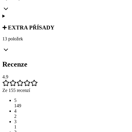
➕ EXTRA PŘÍSADY
13 položek
Recenze
4.9
Ze 155 recenzí
5
149
4
2
3
1