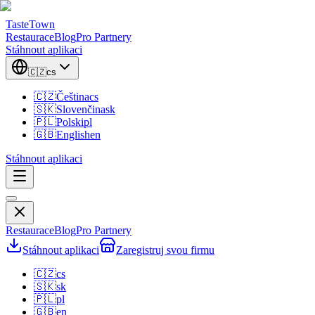
TasteTown
Restaurace
Blog
Pro Partnery
Stáhnout aplikaci
🇨🇿
cs
🇨🇿
Čeština
cs
🇸🇰
Slovenčina
sk
🇵🇱
Polski
pl
🇬🇧
English
en
Stáhnout aplikaci
Restaurace
Blog
Pro Partnery
Stáhnout aplikaci
Zaregistruj svou firmu
🇨🇿
cs
🇸🇰
sk
🇵🇱
pl
🇬🇧
en