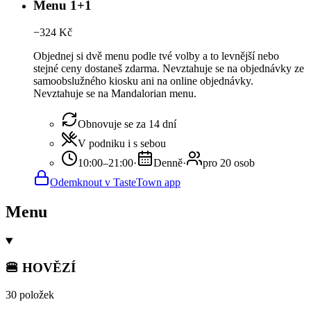
Menu 1+1
−
324
Kč
Objednej si dvě menu podle tvé volby a to levnější nebo
stejné ceny dostaneš zdarma. Nevztahuje se na objednávky ze
samoobslužného kiosku ani na online objednávky.
Nevztahuje se na Mandalorian menu.
Obnovuje se za 14 dní
V podniku i s sebou
10:00–21:00
·
Denně
·
pro 20 osob
Odemknout v TasteTown app
Menu
🍔 HOVĚZÍ
30 položek