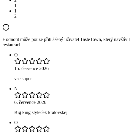
2
1
1
2
Hodnotit může pouze přihlášený uživatel TasteTown, který navštívil
restauraci.
O
15. července 2026
vse super
N
6. července 2026
Big king styleček kralovskej
O