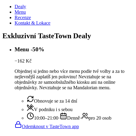
Dealy
Menu
Recenze
Kontakt & Lokace
Exkluzivní TasteTown Dealy
Menu -50%
−
162
Kč
Objednej si jedno nebo více menu podle tvé volby a za to
nejlevnější zaplatíš jen polovinu! Nevztahuje se na
objednávky ze samoobslužného kiosku ani na online
objednávky. Nevztahuje se na Mandalorian menu.
Obnovuje se za 14 dní
V podniku i s sebou
10:00–21:00
·
Denně
·
pro 20 osob
Odemknout v TasteTown app