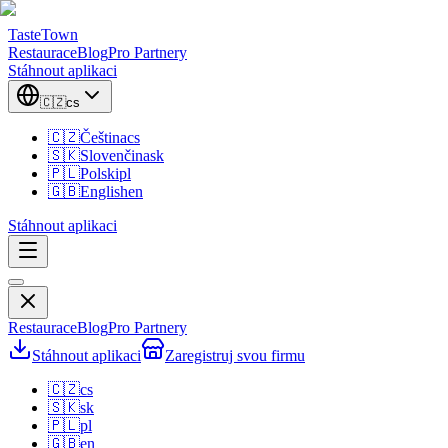
TasteTown
Restaurace
Blog
Pro Partnery
Stáhnout aplikaci
🇨🇿
cs
🇨🇿
Čeština
cs
🇸🇰
Slovenčina
sk
🇵🇱
Polski
pl
🇬🇧
English
en
Stáhnout aplikaci
Restaurace
Blog
Pro Partnery
Stáhnout aplikaci
Zaregistruj svou firmu
🇨🇿
cs
🇸🇰
sk
🇵🇱
pl
🇬🇧
en