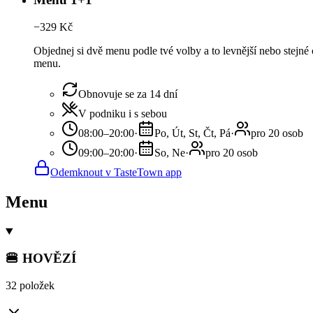
−
329
Kč
Objednej si dvě menu podle tvé volby a to levnější nebo stej
menu.
Obnovuje se za 14 dní
V podniku i s sebou
08:00–20:00
·
Po, Út, St, Čt, Pá
·
pro 20 osob
09:00–20:00
·
So, Ne
·
pro 20 osob
Odemknout v TasteTown app
Menu
🍔 HOVĚZÍ
32 položek