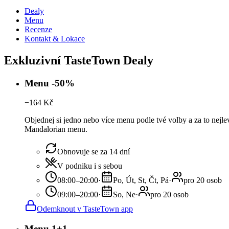
Dealy
Menu
Recenze
Kontakt & Lokace
Exkluzivní TasteTown Dealy
Menu -50%
−
164
Kč
Objednej si jedno nebo více menu podle tvé volby a za to nejl
Mandalorian menu.
Obnovuje se za 14 dní
V podniku i s sebou
08:00–20:00
·
Po, Út, St, Čt, Pá
·
pro 20 osob
09:00–20:00
·
So, Ne
·
pro 20 osob
Odemknout v TasteTown app
Menu 1+1