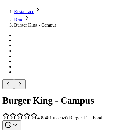
Restaurace
Brno
Burger King - Campus
Burger King - Campus
4.8
(
481
recenzí
)
·
Burger, Fast Food