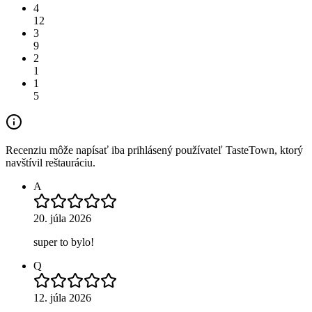
4
12
3
9
2
1
1
5
Recenziu môže napísať iba prihlásený používateľ TasteTown, ktorý
navštívil reštauráciu.
A
20. júla 2026
super to bylo!
Q
12. júla 2026