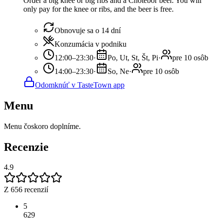
Order a big knee or big ribs and a Chotěboř beer. You will
only pay for the knee or ribs, and the beer is free.
Obnovuje sa o 14 dní
Konzumácia v podniku
12:00–23:30
·
Po, Ut, St, Št, Pi
·
pre 10 osôb
14:00–23:30
·
So, Ne
·
pre 10 osôb
Odomknúť v TasteTown app
Menu
Menu čoskoro doplníme.
Recenzie
4.9
Z 656 recenzií
5
629