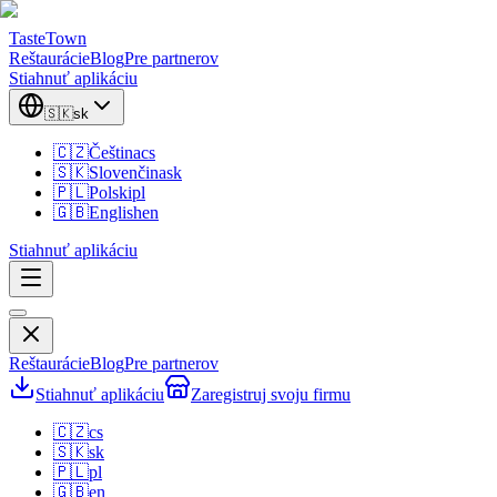
TasteTown
Reštaurácie
Blog
Pre partnerov
Stiahnuť aplikáciu
🇸🇰
sk
🇨🇿
Čeština
cs
🇸🇰
Slovenčina
sk
🇵🇱
Polski
pl
🇬🇧
English
en
Stiahnuť aplikáciu
Reštaurácie
Blog
Pre partnerov
Stiahnuť aplikáciu
Zaregistruj svoju firmu
🇨🇿
cs
🇸🇰
sk
🇵🇱
pl
🇬🇧
en