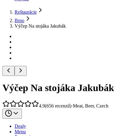
Reštaurácie
Brno
Výčep Na stojáka Jakubák
Výčep Na stojáka Jakubák
4.9
(
656
recenzií
)
·
Meat, Beer, Czech
Dealy
Menu