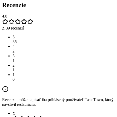
Recenzie
4.8
Z 39 recenzií
5
35
4
2
3
1
2
1
1
0
Recenziu môže napísať iba prihlásený používateľ TasteTown, ktorý
navštívil reštauráciu.
Y