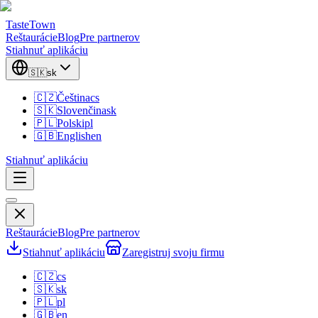
TasteTown
Reštaurácie
Blog
Pre partnerov
Stiahnuť aplikáciu
🇸🇰
sk
🇨🇿
Čeština
cs
🇸🇰
Slovenčina
sk
🇵🇱
Polski
pl
🇬🇧
English
en
Stiahnuť aplikáciu
Reštaurácie
Blog
Pre partnerov
Stiahnuť aplikáciu
Zaregistruj svoju firmu
🇨🇿
cs
🇸🇰
sk
🇵🇱
pl
🇬🇧
en