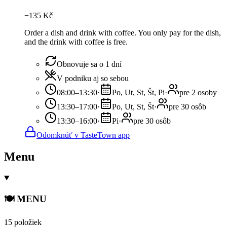
−
135
Kč
Order a dish and drink with coffee. You only pay for the dish,
and the drink with coffee is free.
Obnovuje sa o 1 dní
V podniku aj so sebou
08:00–13:30
·
Po, Ut, St, Št, Pi
·
pre 2 osoby
13:30–17:00
·
Po, Ut, St, Št
·
pre 30 osôb
13:30–16:00
·
Pi
·
pre 30 osôb
Odomknúť v TasteTown app
Menu
🍽️ MENU
15 položiek