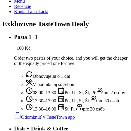
Menu
Recenzie
Kontakt a Lokácia
Exkluzívne TasteTown Dealy
Pasta 1+1
−
160
Kč
Order two pastas of your choice, and you will get the cheaper
or the equally priced one for free.
Obnovuje sa o 1 dní
V podniku aj so sebou
08:00–13:30
·
Po, Ut, St, Št, Pi
·
pre 2 osoby
13:30–17:00
·
Po, Ut, St, Št
·
pre 30 osôb
13:30–16:00
·
St, Pi
·
pre 30 osôb
Odomknúť v TasteTown app
Dish + Drink & Coffee