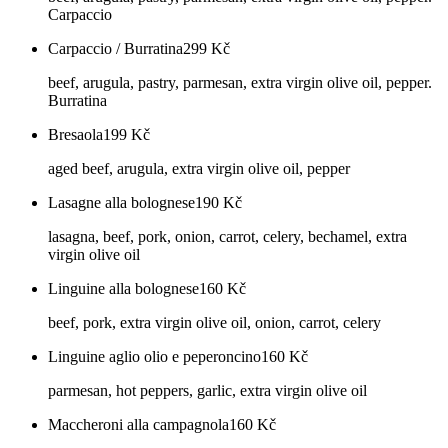
Carpaccio
Carpaccio / Burratina
299
Kč
beef, arugula, pastry, parmesan, extra virgin olive oil, pepper.
Burratina
Bresaola
199
Kč
aged beef, arugula, extra virgin olive oil, pepper
Lasagne alla bolognese
190
Kč
lasagna, beef, pork, onion, carrot, celery, bechamel, extra
virgin olive oil
Linguine alla bolognese
160
Kč
beef, pork, extra virgin olive oil, onion, carrot, celery
Linguine aglio olio e peperoncino
160
Kč
parmesan, hot peppers, garlic, extra virgin olive oil
Maccheroni alla campagnola
160
Kč