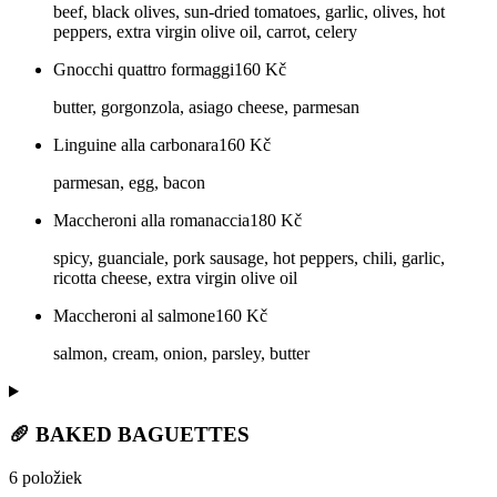
beef, black olives, sun-dried tomatoes, garlic, olives, hot
peppers, extra virgin olive oil, carrot, celery
Gnocchi quattro formaggi
160
Kč
butter, gorgonzola, asiago cheese, parmesan
Linguine alla carbonara
160
Kč
parmesan, egg, bacon
Maccheroni alla romanaccia
180
Kč
spicy, guanciale, pork sausage, hot peppers, chili, garlic,
ricotta cheese, extra virgin olive oil
Maccheroni al salmone
160
Kč
salmon, cream, onion, parsley, butter
🥖 BAKED BAGUETTES
6 položiek