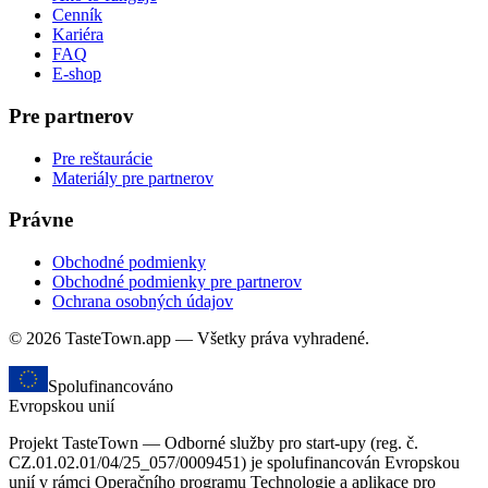
Cenník
Kariéra
FAQ
E-shop
Pre partnerov
Pre reštaurácie
Materiály pre partnerov
Právne
Obchodné podmienky
Obchodné podmienky pre partnerov
Ochrana osobných údajov
© 2026 TasteTown.app — Všetky práva vyhradené.
Spolufinancováno
Evropskou unií
Projekt TasteTown — Odborné služby pro start-upy (reg. č.
CZ.01.02.01/04/25_057/0009451) je spolufinancován Evropskou
unií v rámci Operačního programu Technologie a aplikace pro