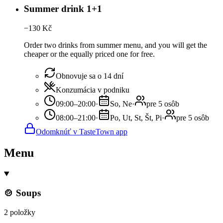
Summer drink 1+1
−
130
Kč
Order two drinks from summer menu, and you will get the
cheaper or the equally priced one for free.
Obnovuje sa o 14 dní
Konzumácia v podniku
09:00–20:00
·
So, Ne
·
pre 5 osôb
08:00–21:00
·
Po, Ut, St, Št, Pi
·
pre 5 osôb
Odomknúť v TasteTown app
Menu
🍲 Soups
2 položky