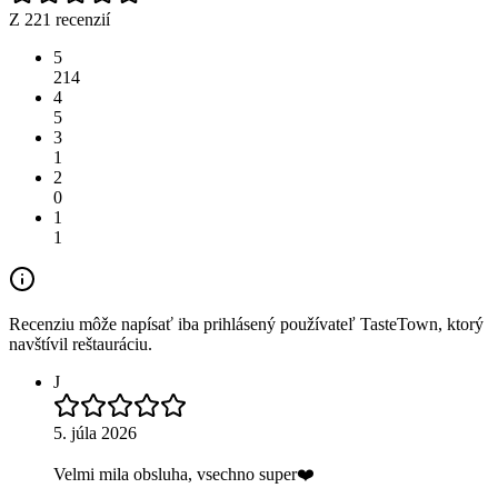
Z 221 recenzií
5
214
4
5
3
1
2
0
1
1
Recenziu môže napísať iba prihlásený používateľ TasteTown, ktorý
navštívil reštauráciu.
J
5. júla 2026
Velmi mila obsluha, vsechno super❤️