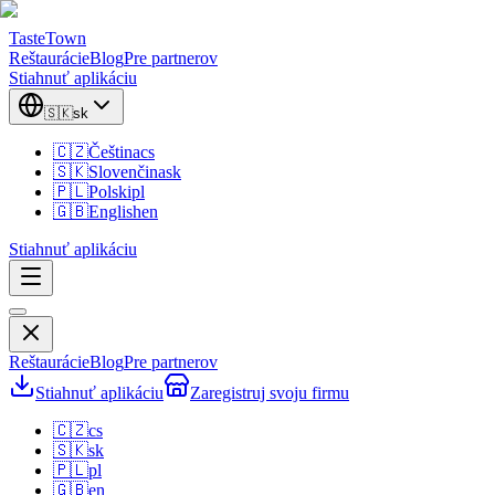
TasteTown
Reštaurácie
Blog
Pre partnerov
Stiahnuť aplikáciu
🇸🇰
sk
🇨🇿
Čeština
cs
🇸🇰
Slovenčina
sk
🇵🇱
Polski
pl
🇬🇧
English
en
Stiahnuť aplikáciu
Reštaurácie
Blog
Pre partnerov
Stiahnuť aplikáciu
Zaregistruj svoju firmu
🇨🇿
cs
🇸🇰
sk
🇵🇱
pl
🇬🇧
en