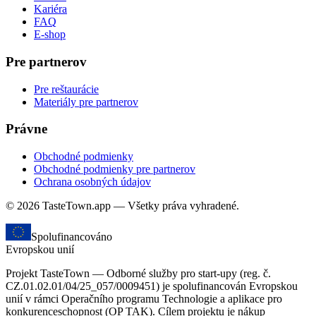
Kariéra
FAQ
E-shop
Pre partnerov
Pre reštaurácie
Materiály pre partnerov
Právne
Obchodné podmienky
Obchodné podmienky pre partnerov
Ochrana osobných údajov
© 2026 TasteTown.app — Všetky práva vyhradené.
Spolufinancováno
Evropskou unií
Projekt TasteTown — Odborné služby pro start-upy (reg. č.
CZ.01.02.01/04/25_057/0009451) je spolufinancován Evropskou
unií v rámci Operačního programu Technologie a aplikace pro
konkurenceschopnost (OP TAK). Cílem projektu je nákup