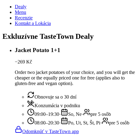
Dealy
Menu
Recenzie
Kontakt a Lokácia
Exkluzívne TasteTown Dealy
Jacket Potato 1+1
−
269
Kč
Order two jacket potatoes of your choice, and you will get the
cheaper or the equally priced one for free (applies also to
gluten-free and vegan option).
Obnovuje sa o 30 dní
Konzumácia v podniku
09:00–19:30
·
So, Ne
·
pre 5 osôb
08:00–20:30
·
Po, Ut, St, Št, Pi
·
pre 5 osôb
Odomknúť v TasteTown app