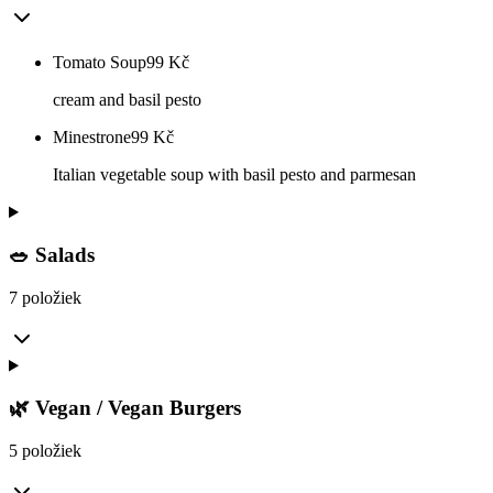
Tomato Soup
99
Kč
cream and basil pesto
Minestrone
99
Kč
Italian vegetable soup with basil pesto and parmesan
🥗 Salads
7 položiek
🌿 Vegan / Vegan Burgers
5 položiek