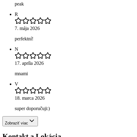
peak
R
7. mája 2026
perfektní!
N
17. apríla 2026
mnami
V
18. marca 2026
super doporučuji:)
Zobraziť viac
Kontakt a Lokácia