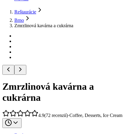
Reštaurácie
Brno
Zmrzlinová kavárna a cukrárna
Zmrzlinová kavárna a
cukrárna
4.9
(
72
recenzií
)
·
Coffee, Desserts, Ice Cream