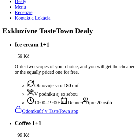
Dealy
Menu
Recenzie
Kontakt a Lokácia
Exkluzívne TasteTown Dealy
Ice cream 1+1
−
59
Kč
Order two scopes of your choice, and you will get the cheaper
or the equally priced one for free.
Obnovuje sa o 180 dní
V podniku aj so sebou
10:00–19:00
·
Denne
·
pre 20 osôb
Odomknúť v TasteTown app
Coffee 1+1
−
99
Kč