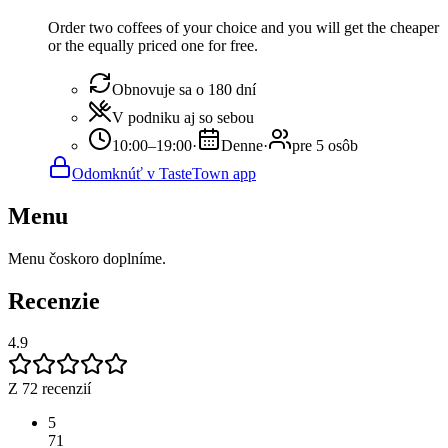
Order two coffees of your choice and you will get the cheaper
or the equally priced one for free.
Obnovuje sa o 180 dní
V podniku aj so sebou
10:00–19:00
·
Denne
·
pre 5 osôb
Odomknúť v TasteTown app
Menu
Menu čoskoro doplníme.
Recenzie
4.9
Z 72 recenzií
5
71