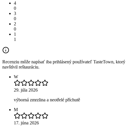
4
0
3
0
2
0
1
1
Recenziu môže napísať iba prihlásený používateľ TasteTown, ktorý
navštívil reštauráciu.
W
29. júla 2026
výborná zmrzlina a neotřelé příchutě
M
17. júna 2026