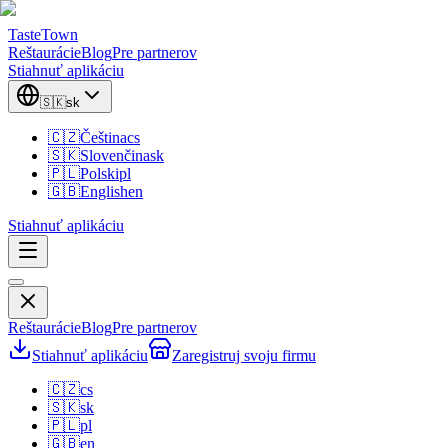
TasteTown
Reštaurácie
Blog
Pre partnerov
Stiahnuť aplikáciu
🇸🇰
sk
🇨🇿
Čeština
cs
🇸🇰
Slovenčina
sk
🇵🇱
Polski
pl
🇬🇧
English
en
Stiahnuť aplikáciu
Reštaurácie
Blog
Pre partnerov
Stiahnuť aplikáciu
Zaregistruj svoju firmu
🇨🇿
cs
🇸🇰
sk
🇵🇱
pl
🇬🇧
en