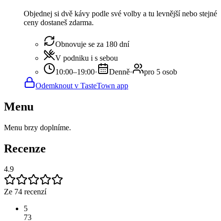
Objednej si dvě kávy podle své volby a tu levnější nebo stejné
ceny dostaneš zdarma.
Obnovuje se za 180 dní
V podniku i s sebou
10:00–19:00
·
Denně
·
pro 5 osob
Odemknout v TasteTown app
Menu
Menu brzy doplníme.
Recenze
4.9
Ze 74 recenzí
5
73