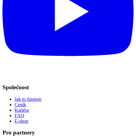
Společnost
Jak to funguje
Ceník
Kariéra
FAQ
E-shop
Pro partnery