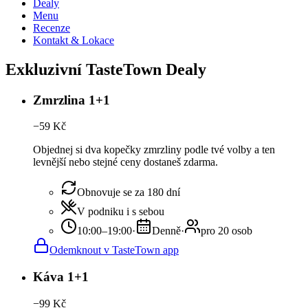
Dealy
Menu
Recenze
Kontakt & Lokace
Exkluzivní TasteTown Dealy
Zmrzlina 1+1
−
59
Kč
Objednej si dva kopečky zmrzliny podle tvé volby a ten
levnější nebo stejné ceny dostaneš zdarma.
Obnovuje se za 180 dní
V podniku i s sebou
10:00–19:00
·
Denně
·
pro 20 osob
Odemknout v TasteTown app
Káva 1+1
−
99
Kč