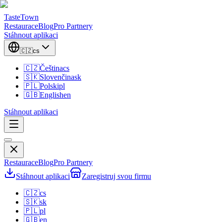
TasteTown
Restaurace
Blog
Pro Partnery
Stáhnout aplikaci
🇨🇿
cs
🇨🇿
Čeština
cs
🇸🇰
Slovenčina
sk
🇵🇱
Polski
pl
🇬🇧
English
en
Stáhnout aplikaci
Restaurace
Blog
Pro Partnery
Stáhnout aplikaci
Zaregistruj svou firmu
🇨🇿
cs
🇸🇰
sk
🇵🇱
pl
🇬🇧
en