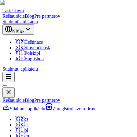
TasteTown
Reštaurácie
Blog
Pre partnerov
Stiahnuť aplikáciu
🇸🇰
sk
🇨🇿
Čeština
cs
🇸🇰
Slovenčina
sk
🇵🇱
Polski
pl
🇬🇧
English
en
Stiahnuť aplikáciu
Reštaurácie
Blog
Pre partnerov
Stiahnuť aplikáciu
Zaregistruj svoju firmu
🇨🇿
cs
🇸🇰
sk
🇵🇱
pl
🇬🇧
en