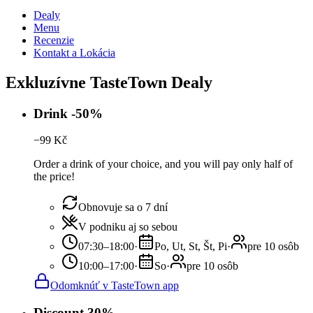
Dealy
Menu
Recenzie
Kontakt a Lokácia
Exkluzívne TasteTown Dealy
Drink -50%
−
99
Kč
Order a drink of your choice, and you will pay only half of
the price!
Obnovuje sa o 7 dní
V podniku aj so sebou
07:30–18:00
·
Po, Ut, St, Št, Pi
·
pre 10 osôb
10:00–17:00
·
So
·
pre 10 osôb
Odomknúť v TasteTown app
Discount 30%