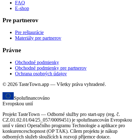
FAQ
E-shop
Pre partnerov
Pre reštaurácie
Materiály pre partnerov
Právne
Obchodné podmienky
Obchodné podmienky pre partnerov
Ochrana osobných údajov
© 2026 TasteTown.app — Všetky práva vyhradené.
Spolufinancováno
Evropskou unií
Projekt TasteTown — Odborné služby pro start-upy (reg. č.
CZ.01.02.01/04/25_057/0009451) je spolufinancován Evropskou
unií v rámci Operačního programu Technologie a aplikace pro
konkurenceschopnost (OP TAK). Cílem projektu je nákup
odborných služeb sloužících k rozvoji příjemce dotace.