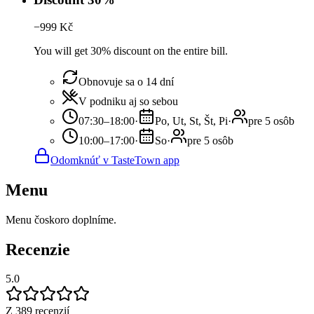
−
999
Kč
You will get 30% discount on the entire bill.
Obnovuje sa o 14 dní
V podniku aj so sebou
07:30–18:00
·
Po, Ut, St, Št, Pi
·
pre 5 osôb
10:00–17:00
·
So
·
pre 5 osôb
Odomknúť v TasteTown app
Menu
Menu čoskoro doplníme.
Recenzie
5.0
Z 389 recenzií