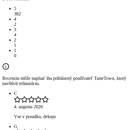
5
382
4
2
3
4
2
1
1
0
Recenziu môže napísať iba prihlásený používateľ TasteTown, ktorý
navštívil reštauráciu.
C
4. augusta 2026
Vse v poradku, dekuju
G