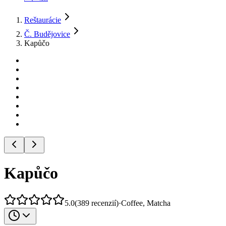
Reštaurácie
Č. Budějovice
Kapůčo
Kapůčo
5.0
(
389
recenzií
)
·
Coffee, Matcha