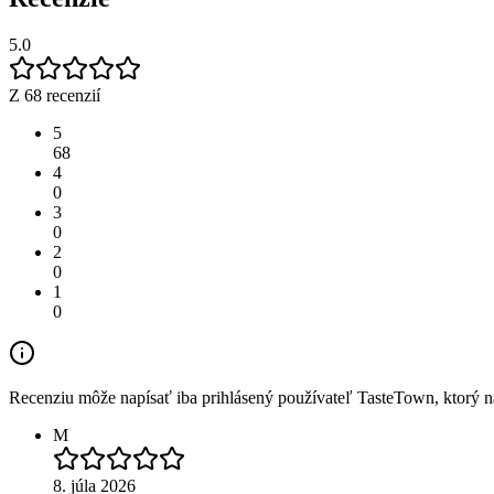
5.0
Z 68 recenzií
5
68
4
0
3
0
2
0
1
0
Recenziu môže napísať iba prihlásený používateľ TasteTown, ktorý nav
M
8. júla 2026