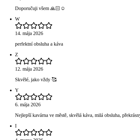
Doporučuji všem 🙏🏻☺️
W
14. mája 2026
perfektní obsluha a káva
Z
12. mája 2026
Skvělé, jako vždy 🥰
Y
6. mája 2026
Nejlepší kavárna ve městě, skvělá káva, milá obsluha, překrás
I