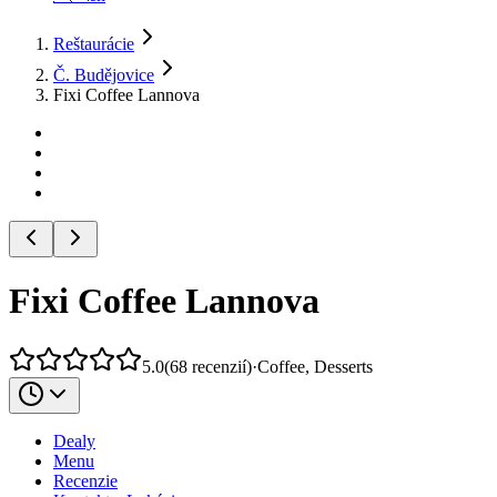
Reštaurácie
Č. Budějovice
Fixi Coffee Lannova
Fixi Coffee Lannova
5.0
(
68
recenzií
)
·
Coffee, Desserts
Dealy
Menu
Recenzie