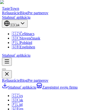
TasteTown
Reštaurácie
Blog
Pre partnerov
Stiahnuť aplikáciu
🇸🇰
sk
🇨🇿
Čeština
cs
🇸🇰
Slovenčina
sk
🇵🇱
Polski
pl
🇬🇧
English
en
Stiahnuť aplikáciu
Reštaurácie
Blog
Pre partnerov
Stiahnuť aplikáciu
Zaregistruj svoju firmu
🇨🇿
cs
🇸🇰
sk
🇵🇱
pl
🇬🇧
en