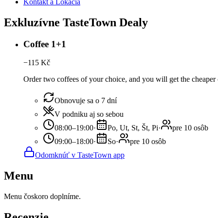
Kontakt a Lokácia
Exkluzívne TasteTown Dealy
Coffee 1+1
−
115
Kč
Order two coffees of your choice, and you will get the cheaper o
Obnovuje sa o 7 dní
V podniku aj so sebou
08:00–19:00
·
Po, Ut, St, Št, Pi
·
pre 10 osôb
09:00–18:00
·
So
·
pre 10 osôb
Odomknúť v TasteTown app
Menu
Menu čoskoro doplníme.
Recenzie