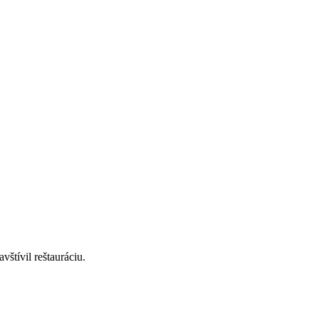
štívil reštauráciu.