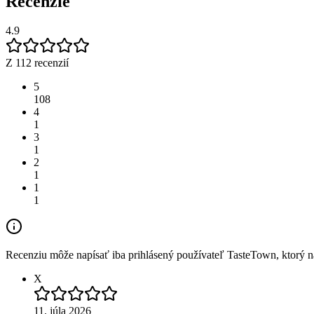
Recenzie
4.9
Z 112 recenzií
5
108
4
1
3
1
2
1
1
1
Recenziu môže napísať iba prihlásený používateľ TasteTown, ktorý nav
X
11. júla 2026