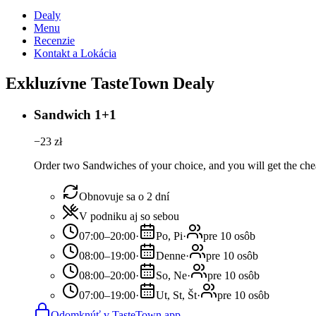
Dealy
Menu
Recenzie
Kontakt a Lokácia
Exkluzívne TasteTown Dealy
Sandwich 1+1
−
23
zł
Order two Sandwiches of your choice, and you will get the cheap
Obnovuje sa o 2 dní
V podniku aj so sebou
07:00–20:00
·
Po, Pi
·
pre 10 osôb
08:00–19:00
·
Denne
·
pre 10 osôb
08:00–20:00
·
So, Ne
·
pre 10 osôb
07:00–19:00
·
Ut, St, Št
·
pre 10 osôb
Odomknúť v TasteTown app