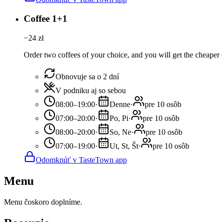
Coffee 1+1
−
24
zł
Order two coffees of your choice, and you will get the cheaper o
Obnovuje sa o 2 dní
V podniku aj so sebou
08:00–19:00
·
Denne
·
pre 10 osôb
07:00–20:00
·
Po, Pi
·
pre 10 osôb
08:00–20:00
·
So, Ne
·
pre 10 osôb
07:00–19:00
·
Ut, St, Št
·
pre 10 osôb
Odomknúť v TasteTown app
Menu
Menu čoskoro doplníme.