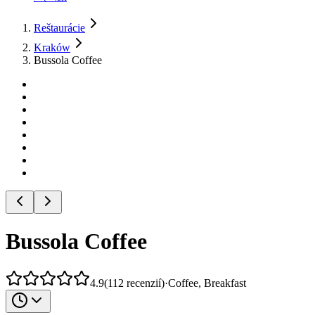
Reštaurácie
Kraków
Bussola Coffee
Bussola Coffee
4.9
(
112
recenzií
)
·
Coffee, Breakfast