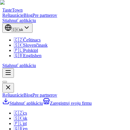
TasteTown
Reštaurácie
Blog
Pre partnerov
Stiahnuť aplikáciu
🇸🇰
sk
🇨🇿
Čeština
cs
🇸🇰
Slovenčina
sk
🇵🇱
Polski
pl
🇬🇧
English
en
Stiahnuť aplikáciu
Reštaurácie
Blog
Pre partnerov
Stiahnuť aplikáciu
Zaregistruj svoju firmu
🇨🇿
cs
🇸🇰
sk
🇵🇱
pl
🇬🇧
en