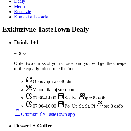
Dealy
Menu
Recenzie
Kontakt a Lokácia
Exkluzívne TasteTown Dealy
Drink 1+1
−
18
zł
Order two drinks of your choice, and you will get the cheaper
or the equally priced one for free.
Obnovuje sa o 30 dní
V podniku aj so sebou
07:30–14:00
·
So, Ne
·
pre 8 osôb
07:00–16:00
·
Po, Ut, St, Št, Pi
·
pre 8 osôb
Odomknúť v TasteTown app
Dessert + Coffee