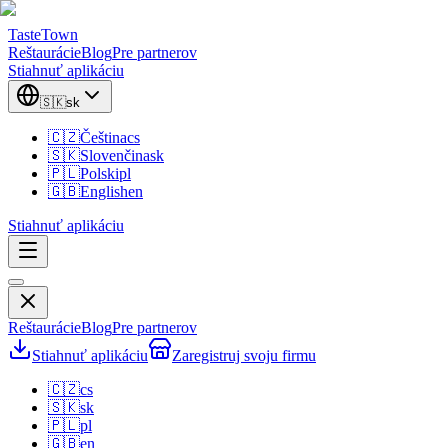
TasteTown
Reštaurácie
Blog
Pre partnerov
Stiahnuť aplikáciu
🇸🇰
sk
🇨🇿
Čeština
cs
🇸🇰
Slovenčina
sk
🇵🇱
Polski
pl
🇬🇧
English
en
Stiahnuť aplikáciu
Reštaurácie
Blog
Pre partnerov
Stiahnuť aplikáciu
Zaregistruj svoju firmu
🇨🇿
cs
🇸🇰
sk
🇵🇱
pl
🇬🇧
en