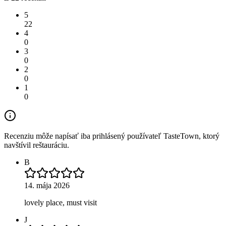
5
22
4
0
3
0
2
0
1
0
Recenziu môže napísať iba prihlásený používateľ TasteTown, ktorý
navštívil reštauráciu.
B
14. mája 2026
lovely place, must visit
J