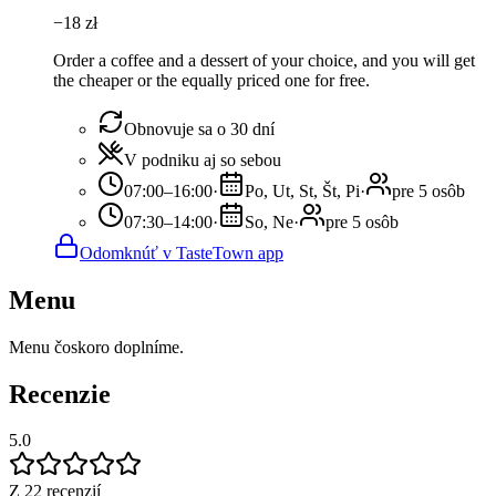
−
18
zł
Order a coffee and a dessert of your choice, and you will get
the cheaper or the equally priced one for free.
Obnovuje sa o 30 dní
V podniku aj so sebou
07:00–16:00
·
Po, Ut, St, Št, Pi
·
pre 5 osôb
07:30–14:00
·
So, Ne
·
pre 5 osôb
Odomknúť v TasteTown app
Menu
Menu čoskoro doplníme.
Recenzie
5.0
Z 22 recenzií