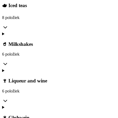
🫖 Iced teas
8 položiek
🥤 Milkshakes
6 položiek
🍷 Liqueur and wine
6 položiek
🍷 Gluhwein