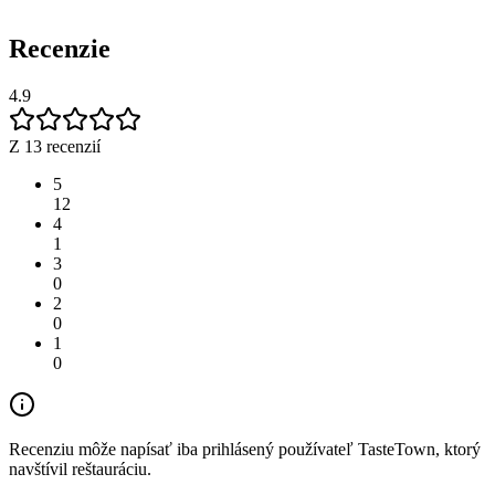
Recenzie
4.9
Z 13 recenzií
5
12
4
1
3
0
2
0
1
0
Recenziu môže napísať iba prihlásený používateľ TasteTown, ktorý
navštívil reštauráciu.