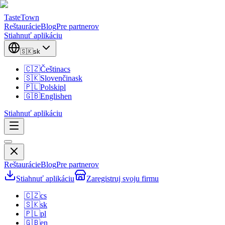
TasteTown
Reštaurácie
Blog
Pre partnerov
Stiahnuť aplikáciu
🇸🇰
sk
🇨🇿
Čeština
cs
🇸🇰
Slovenčina
sk
🇵🇱
Polski
pl
🇬🇧
English
en
Stiahnuť aplikáciu
Reštaurácie
Blog
Pre partnerov
Stiahnuť aplikáciu
Zaregistruj svoju firmu
🇨🇿
cs
🇸🇰
sk
🇵🇱
pl
🇬🇧
en