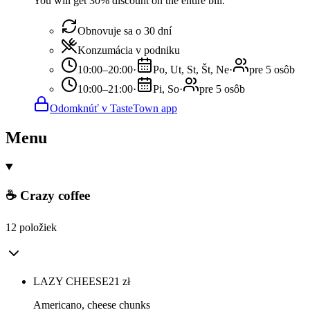
You will get 30% discount on the entire bill.
Obnovuje sa o 30 dní
Konzumácia v podniku
10:00–20:00
·
Po, Ut, St, Št, Ne
·
pre 5 osôb
10:00–21:00
·
Pi, So
·
pre 5 osôb
Odomknúť v TasteTown app
Menu
☕ Crazy coffee
12 položiek
LAZY CHEESE
21
zł
Americano, cheese chunks