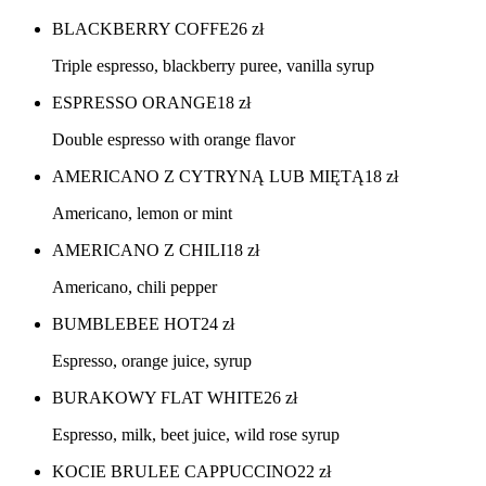
BLACKBERRY COFFE
26
zł
Triple espresso, blackberry puree, vanilla syrup
ESPRESSO ORANGE
18
zł
Double espresso with orange flavor
AMERICANO Z CYTRYNĄ LUB MIĘTĄ
18
zł
Americano, lemon or mint
AMERICANO Z CHILI
18
zł
Americano, chili pepper
BUMBLEBEE HOT
24
zł
Espresso, orange juice, syrup
BURAKOWY FLAT WHITE
26
zł
Espresso, milk, beet juice, wild rose syrup
KOCIE BRULEE CAPPUCCINO
22
zł