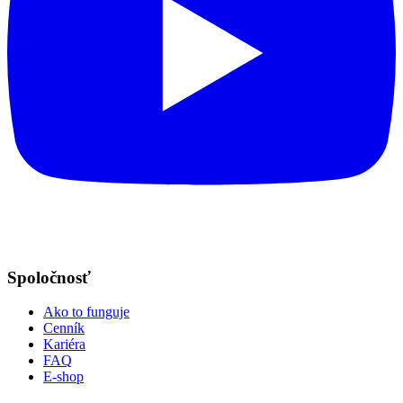
Spoločnosť
Ako to funguje
Cenník
Kariéra
FAQ
E-shop