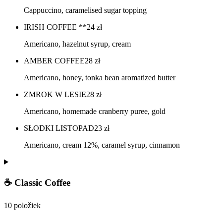
Cappuccino, caramelised sugar topping
IRISH COFFEE **
24
zł
Americano, hazelnut syrup, cream
AMBER COFFEE
28
zł
Americano, honey, tonka bean aromatized butter
ZMROK W LESIE
28
zł
Americano, homemade cranberry puree, gold
SŁODKI LISTOPAD
23
zł
Americano, cream 12%, caramel syrup, cinnamon
☕ Classic Coffee
10 položiek