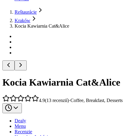
Reštaurácie
Kraków
Kocia Kawiarnia Cat&Alice
Kocia Kawiarnia Cat&Alice
4.9
(
13
recenzií
)
·
Coffee, Breakfast, Desserts
Dealy
Menu
Recenzie