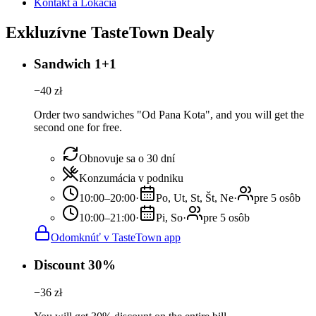
Kontakt a Lokácia
Exkluzívne TasteTown Dealy
Sandwich 1+1
−
40
zł
Order two sandwiches "Od Pana Kota", and you will get the
second one for free.
Obnovuje sa o 30 dní
Konzumácia v podniku
10:00–20:00
·
Po, Ut, St, Št, Ne
·
pre 5 osôb
10:00–21:00
·
Pi, So
·
pre 5 osôb
Odomknúť v TasteTown app
Discount 30%
−
36
zł