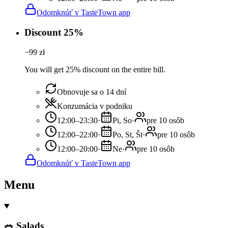
Odomknúť v TasteTown app
Discount 25%
−
99
zł
You will get 25% discount on the entire bill.
Obnovuje sa o 14 dní
Konzumácia v podniku
12:00–23:30
·
Pi, So
·
pre 10 osôb
12:00–22:00
·
Po, St, Št
·
pre 10 osôb
12:00–20:00
·
Ne
·
pre 10 osôb
Odomknúť v TasteTown app
Menu
🥗 Salads