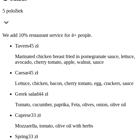
5 položiek
We add 10% restaurant service for 4+ people.
Tavern
45
zł
Marinated chicken breast fried in pomegranate sauce, lettuce,
avocado, cherry tomato, apple, walnut, sauce
Caesar
45
zł
Lettuce, chicken, bacon, cherry tomato, egg, crackers, sauce
Greek salad
44
zł
Tomato, cucumber, paprika, Feta, olives, onion, olive oil
Caprese
33
zł
Mozzarella, tomato, olive oil with herbs
Spring
33
zł