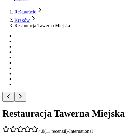
Reštaurácie
Kraków
Restauracja Tawerna Miejska
Restauracja Tawerna Miejska
4.8
(
11
recenzií
)
·
International