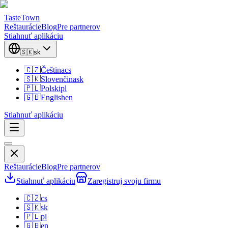
TasteTown
Reštaurácie
Blog
Pre partnerov
Stiahnuť aplikáciu
🇸🇰
sk
🇨🇿
Čeština
cs
🇸🇰
Slovenčina
sk
🇵🇱
Polski
pl
🇬🇧
English
en
Stiahnuť aplikáciu
Reštaurácie
Blog
Pre partnerov
Stiahnuť aplikáciu
Zaregistruj svoju firmu
🇨🇿
cs
🇸🇰
sk
🇵🇱
pl
🇬🇧
en