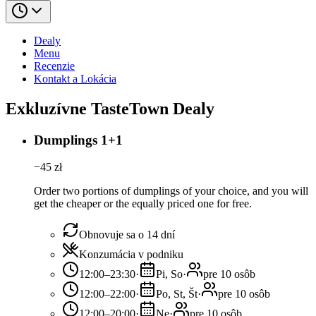
Dealy
Menu
Recenzie
Kontakt a Lokácia
Exkluzívne TasteTown Dealy
Dumplings 1+1
−
45
zł
Order two portions of dumplings of your choice, and you will
get the cheaper or the equally priced one for free.
Obnovuje sa o 14 dní
Konzumácia v podniku
12:00–23:30
·
Pi, So
·
pre 10 osôb
12:00–22:00
·
Po, St, Št
·
pre 10 osôb
12:00–20:00
·
Ne
·
pre 10 osôb