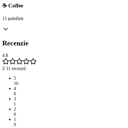
☕ Coffee
15 položiek
Recenzie
4.8
Z 11 recenzií
5
10
4
0
3
1
2
0
1
0