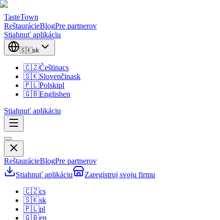
TasteTown
Reštaurácie
Blog
Pre partnerov
Stiahnuť aplikáciu
🇸🇰
sk
🇨🇿
Čeština
cs
🇸🇰
Slovenčina
sk
🇵🇱
Polski
pl
🇬🇧
English
en
Stiahnuť aplikáciu
Reštaurácie
Blog
Pre partnerov
Stiahnuť aplikáciu
Zaregistruj svoju firmu
🇨🇿
cs
🇸🇰
sk
🇵🇱
pl
🇬🇧
en