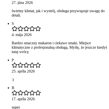
27. júna 2026
świetny klimat, jak i wystrój, obsługa przywiązuje uwagę do
detali.
S
4. mája 2026
Bardzo smaczny makaron i ciekawe smaki. Miejsce
klimatyczne z profesjonalną obsługą. Myślę, że jeszcze kiedyś
tutaj wrócę
P
25. apríla 2026
:)
B
17. apríla 2026
super