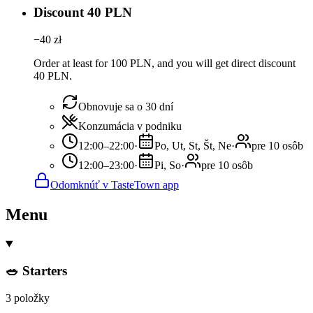
Discount 40 PLN
−
40
zł
Order at least for 100 PLN, and you will get direct discount
40 PLN.
Obnovuje sa o 30 dní
Konzumácia v podniku
12:00–22:00
·
Po, Ut, St, Št, Ne
·
pre 10 osôb
12:00–23:00
·
Pi, So
·
pre 10 osôb
Odomknúť v TasteTown app
Menu
🥗 Starters
3 položky