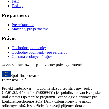
FAQ
E-shop
Pre partnerov
Pre reštaurácie
Materiály pre partnerov
Právne
Obchodné podmienky
Obchodné podmienky pre partnerov
Ochrana osobných údajov
© 2026 TasteTown.app — Všetky práva vyhradené.
Spolufinancováno
Evropskou unií
Projekt TasteTown — Odborné služby pro start-upy (reg. č.
CZ.01.02.01/04/25_057/0009451) je spolufinancován Evropskou
unií v rámci Operačního programu Technologie a aplikace pro
konkurenceschopnost (OP TAK). Cílem projektu je nákup
odborných služeb sloužících k rozvoji příjemce dotace.