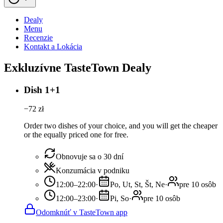
Dealy
Menu
Recenzie
Kontakt a Lokácia
Exkluzívne TasteTown Dealy
Dish 1+1
−
72
zł
Order two dishes of your choice, and you will get the cheaper
or the equally priced one for free.
Obnovuje sa o 30 dní
Konzumácia v podniku
12:00–22:00
·
Po, Ut, St, Št, Ne
·
pre 10 osôb
12:00–23:00
·
Pi, So
·
pre 10 osôb
Odomknúť v TasteTown app