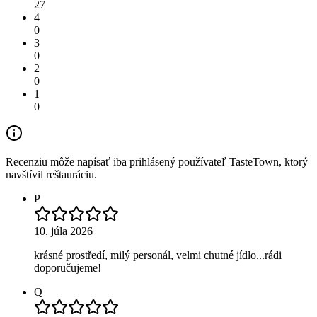
27
4
0
3
0
2
0
1
0
Recenziu môže napísať iba prihlásený používateľ TasteTown, ktorý
navštívil reštauráciu.
P
10. júla 2026
krásné prostředí, milý personál, velmi chutné jídlo...rádi
doporučujeme!
Q