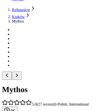
Reštaurácie
Kraków
Mythos
Mythos
5.0
(
27
recenzií
)
·
Polish, International