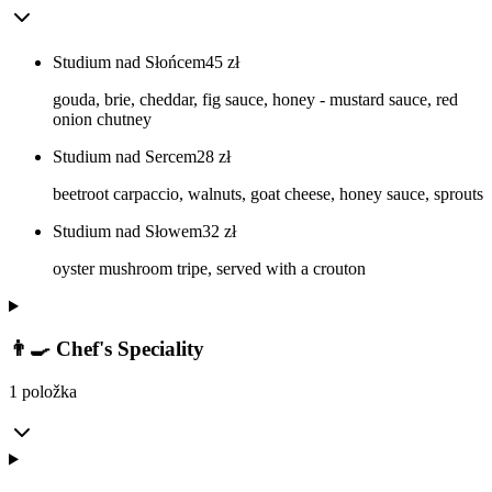
Studium nad Słońcem
45
zł
gouda, brie, cheddar, fig sauce, honey - mustard sauce, red
onion chutney
Studium nad Sercem
28
zł
beetroot carpaccio, walnuts, goat cheese, honey sauce, sprouts
Studium nad Słowem
32
zł
oyster mushroom tripe, served with a crouton
👨‍🍳 Chef's Speciality
1 položka