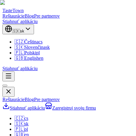
TasteTown
Reštaurácie
Blog
Pre partnerov
Stiahnuť aplikáciu
🇸🇰
sk
🇨🇿
Čeština
cs
🇸🇰
Slovenčina
sk
🇵🇱
Polski
pl
🇬🇧
English
en
Stiahnuť aplikáciu
Reštaurácie
Blog
Pre partnerov
Stiahnuť aplikáciu
Zaregistruj svoju firmu
🇨🇿
cs
🇸🇰
sk
🇵🇱
pl
🇬🇧
en