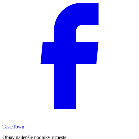
TasteTown
Objav najlepšie podniky v meste