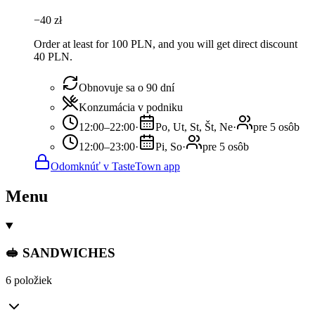
−
40
zł
Order at least for 100 PLN, and you will get direct discount
40 PLN.
Obnovuje sa o 90 dní
Konzumácia v podniku
12:00–22:00
·
Po, Ut, St, Št, Ne
·
pre 5 osôb
12:00–23:00
·
Pi, So
·
pre 5 osôb
Odomknúť v TasteTown app
Menu
🥪 SANDWICHES
6 položiek