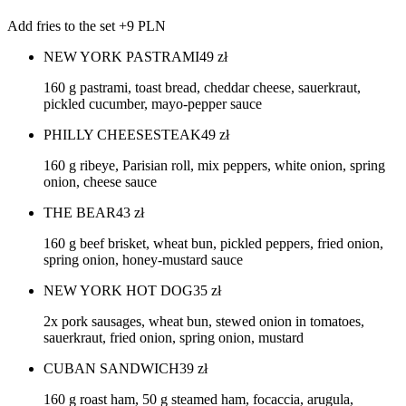
Add fries to the set +9 PLN
NEW YORK PASTRAMI
49
zł
160 g pastrami, toast bread, cheddar cheese, sauerkraut,
pickled cucumber, mayo-pepper sauce
PHILLY CHEESESTEAK
49
zł
160 g ribeye, Parisian roll, mix peppers, white onion, spring
onion, cheese sauce
THE BEAR
43
zł
160 g beef brisket, wheat bun, pickled peppers, fried onion,
spring onion, honey-mustard sauce
NEW YORK HOT DOG
35
zł
2x pork sausages, wheat bun, stewed onion in tomatoes,
sauerkraut, fried onion, spring onion, mustard
CUBAN SANDWICH
39
zł
160 g roast ham, 50 g steamed ham, focaccia, arugula,