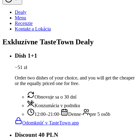
Dealy
Menu
Recenzie
Kontakt a Lokácia
Exkluzívne TasteTown Dealy
Dish 1+1
−
51
zł
Order two dishes of your choice, and you will get the cheaper
or the equally priced one for free.
Obnovuje sa o 30 dní
Konzumácia v podniku
12:00–21:00
·
Denne
·
pre 5 osôb
Odomknúť v TasteTown app
Discount 40 PLN