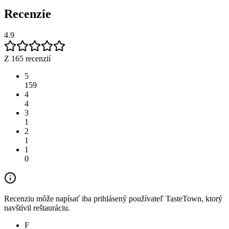
Recenzie
4.9
Z 165 recenzií
5
159
4
4
3
1
2
1
1
0
Recenziu môže napísať iba prihlásený používateľ TasteTown, ktorý
navštívil reštauráciu.
F