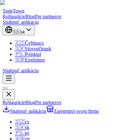
TasteTown
Reštaurácie
Blog
Pre partnerov
Stiahnuť aplikáciu
🇸🇰
sk
🇨🇿
Čeština
cs
🇸🇰
Slovenčina
sk
🇵🇱
Polski
pl
🇬🇧
English
en
Stiahnuť aplikáciu
Reštaurácie
Blog
Pre partnerov
Stiahnuť aplikáciu
Zaregistruj svoju firmu
🇨🇿
cs
🇸🇰
sk
🇵🇱
pl
🇬🇧
en