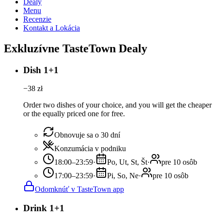
Dealy
Menu
Recenzie
Kontakt a Lokácia
Exkluzívne TasteTown Dealy
Dish 1+1
−
38
zł
Order two dishes of your choice, and you will get the cheaper
or the equally priced one for free.
Obnovuje sa o 30 dní
Konzumácia v podniku
18:00–23:59
·
Po, Ut, St, Št
·
pre 10 osôb
17:00–23:59
·
Pi, So, Ne
·
pre 10 osôb
Odomknúť v TasteTown app
Drink 1+1