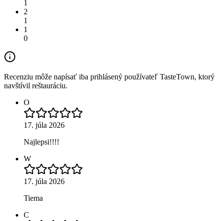
1
2
1
1
0
Recenziu môže napísať iba prihlásený používateľ TasteTown, ktorý
navštívil reštauráciu.
O
17. júla 2026
Najlepsi!!!!
W
17. júla 2026
Tiema
C