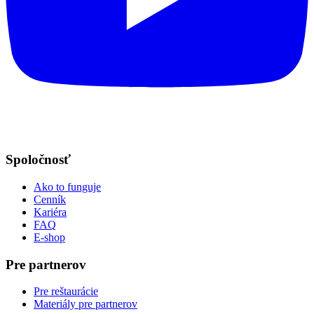
Spoločnosť
Ako to funguje
Cenník
Kariéra
FAQ
E-shop
Pre partnerov
Pre reštaurácie
Materiály pre partnerov