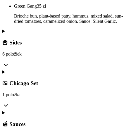
Green Gang
35
zł
Brioche bun, plant-based patty, hummus, mixed salad, sun-
dried tomatoes, caramelized onion. Sauce: Silent Garlic.
🍟 Sides
6 položiek
🍱 Chicago Set
1 položka
🍯 Sauces