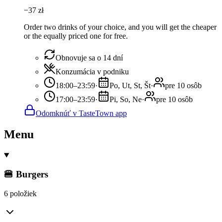
−
37
zł
Order two drinks of your choice, and you will get the cheaper
or the equally priced one for free.
Obnovuje sa o 14 dní
Konzumácia v podniku
18:00–23:59
·
Po, Ut, St, Št
·
pre 10 osôb
17:00–23:59
·
Pi, So, Ne
·
pre 10 osôb
Odomknúť v TasteTown app
Menu
🍔 Burgers
6 položiek