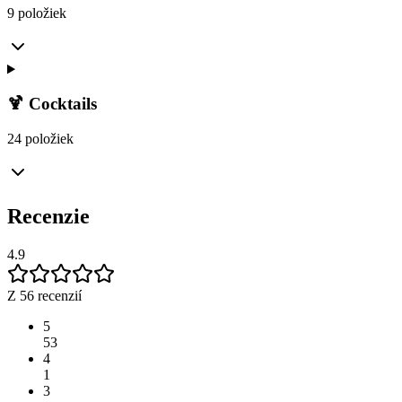
9 položiek
🍹 Cocktails
24 položiek
Recenzie
4.9
Z 56 recenzií
5
53
4
1
3