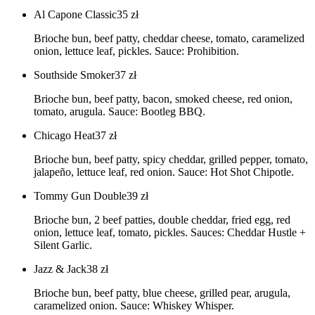
Al Capone Classic
35
zł
Brioche bun, beef patty, cheddar cheese, tomato, caramelized
onion, lettuce leaf, pickles. Sauce: Prohibition.
Southside Smoker
37
zł
Brioche bun, beef patty, bacon, smoked cheese, red onion,
tomato, arugula. Sauce: Bootleg BBQ.
Chicago Heat
37
zł
Brioche bun, beef patty, spicy cheddar, grilled pepper, tomato,
jalapeño, lettuce leaf, red onion. Sauce: Hot Shot Chipotle.
Tommy Gun Double
39
zł
Brioche bun, 2 beef patties, double cheddar, fried egg, red
onion, lettuce leaf, tomato, pickles. Sauces: Cheddar Hustle +
Silent Garlic.
Jazz & Jack
38
zł
Brioche bun, beef patty, blue cheese, grilled pear, arugula,
caramelized onion. Sauce: Whiskey Whisper.