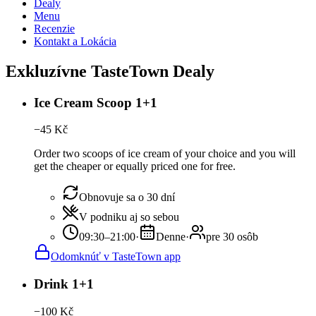
Dealy
Menu
Recenzie
Kontakt a Lokácia
Exkluzívne TasteTown Dealy
Ice Cream Scoop 1+1
−
45
Kč
Order two scoops of ice cream of your choice and you will
get the cheaper or equally priced one for free.
Obnovuje sa o 30 dní
V podniku aj so sebou
09:30–21:00
·
Denne
·
pre 30 osôb
Odomknúť v TasteTown app
Drink 1+1
−
100
Kč