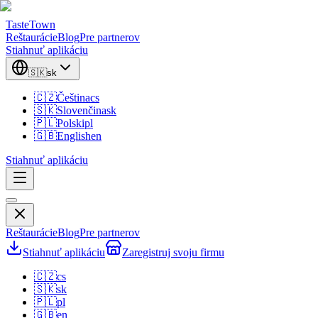
TasteTown
Reštaurácie
Blog
Pre partnerov
Stiahnuť aplikáciu
🇸🇰
sk
🇨🇿
Čeština
cs
🇸🇰
Slovenčina
sk
🇵🇱
Polski
pl
🇬🇧
English
en
Stiahnuť aplikáciu
Reštaurácie
Blog
Pre partnerov
Stiahnuť aplikáciu
Zaregistruj svoju firmu
🇨🇿
cs
🇸🇰
sk
🇵🇱
pl
🇬🇧
en