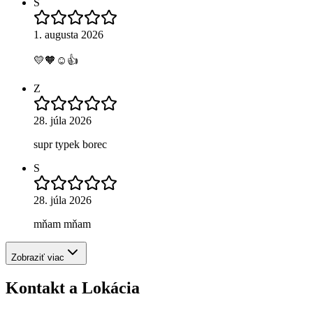
S
1. augusta 2026
💛🧡☺️👍
Z
28. júla 2026
supr typek borec
S
28. júla 2026
mňam mňam
Zobraziť viac
Kontakt a Lokácia