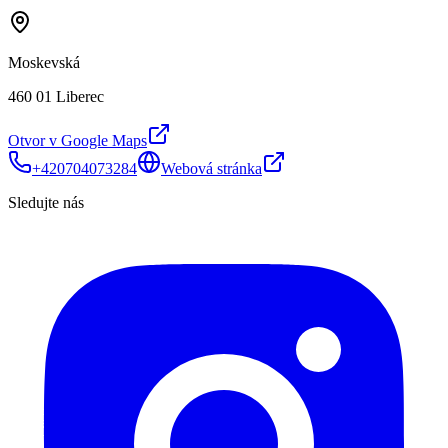
Moskevská
460 01 Liberec
Otvor v Google Maps
+420704073284
Webová stránka
Sledujte nás