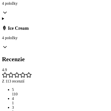
4 položky
🍦 Ice Cream
4 položky
Recenzie
4.9
Z 113 recenzií
5
110
4
1
3