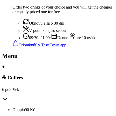
Order two drinks of your choice and you will get the cheaper
or equally priced one for free.
Obnovuje sa o 30 dní
V podniku aj so sebou
09:30–21:00
·
Denne
·
pre 10 osôb
Odomknúť v TasteTown app
Menu
☕ Coffees
6 položiek
Doppio
90
Kč