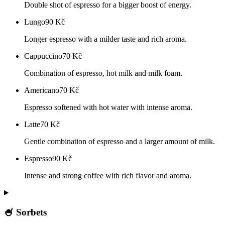
Double shot of espresso for a bigger boost of energy.
Lungo
90
Kč
Longer espresso with a milder taste and rich aroma.
Cappuccino
70
Kč
Combination of espresso, hot milk and milk foam.
Americano
70
Kč
Espresso softened with hot water with intense aroma.
Latte
70
Kč
Gentle combination of espresso and a larger amount of milk.
Espresso
90
Kč
Intense and strong coffee with rich flavor and aroma.
🍧 Sorbets