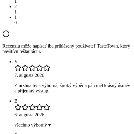
1
2
1
1
0
Recenziu môže napísať iba prihlásený používateľ TasteTown, ktorý
navštívil reštauráciu.
V
7. augusta 2026
Zmrzlina byla výborná, široký výběr a pán měl krásný úsměv
a příjemný výstup.
B
6. augusta 2026
všechno výborný ♥️