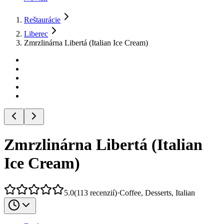
Reštaurácie
Liberec
Zmrzlinárna Libertá (Italian Ice Cream)
Zmrzlinárna Libertá (Italian
Ice Cream)
5.0
(
113
recenzií
)
·
Coffee, Desserts, Italian