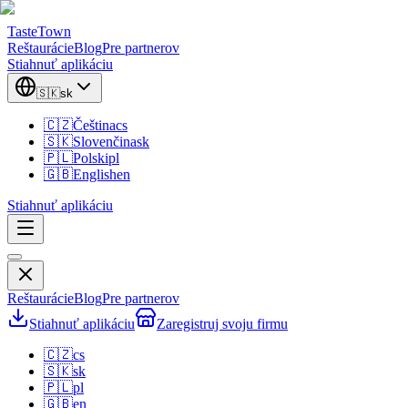
TasteTown
Reštaurácie
Blog
Pre partnerov
Stiahnuť aplikáciu
🇸🇰
sk
🇨🇿
Čeština
cs
🇸🇰
Slovenčina
sk
🇵🇱
Polski
pl
🇬🇧
English
en
Stiahnuť aplikáciu
Reštaurácie
Blog
Pre partnerov
Stiahnuť aplikáciu
Zaregistruj svoju firmu
🇨🇿
cs
🇸🇰
sk
🇵🇱
pl
🇬🇧
en