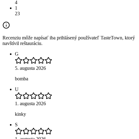
4
1
23
Recenziu môže napísať iba prihlásený používateľ TasteTown, ktorý
navštívil reštauráciu.
G
5. augusta 2026
bomba
U
1. augusta 2026
kinky
S
1. augusta 2026