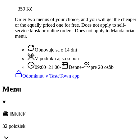
−
359
Kč
Order two menus of your choice, and you will get the cheaper
or the equally priced one for free. Does not apply to self-
service kiosk or online orders. Does not apply to Mandalorian
menu.
Obnovuje sa o 14 dní
V podniku aj so sebou
09:00–21:00
·
Denne
·
pre 20 osôb
Odomknúť v TasteTown app
Menu
🍔 BEEF
32 položiek