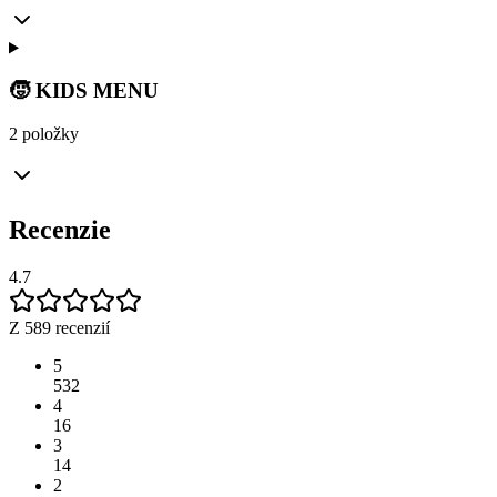
🧒 KIDS MENU
2 položky
Recenzie
4.7
Z 589 recenzií
5
532
4
16
3
14
2