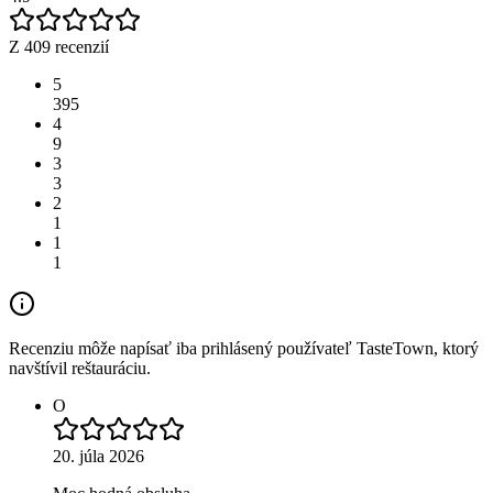
Z 409 recenzií
5
395
4
9
3
3
2
1
1
1
Recenziu môže napísať iba prihlásený používateľ TasteTown, ktorý
navštívil reštauráciu.
O
20. júla 2026