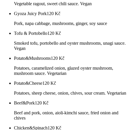
Vegetable ragout, sweet chili sauce. Vegan
Gyoza Juicy Pork
120
Kč
Pork, napa cabbage, mushrooms, ginger, soy sauce
Tofu & Portobello
120
Kč
Smoked tofu, portobello and oyster mushrooms, unagi sauce.
Vegan
Potato&Mushrooms
120
Kč
Potatoes, caramelized onion, glazed oyster mushroom,
mushroom sauce. Vegetarian
Potato&Cheese
120
Kč
Potatoes, sheep cheese, onion, chives, sour cream. Vegetarian
Beef&Pork
120
Kč
Beef and pork, onion, aioli-kimchi sauce, fried onion and
chives
Chicken&Spinach
120
Kč