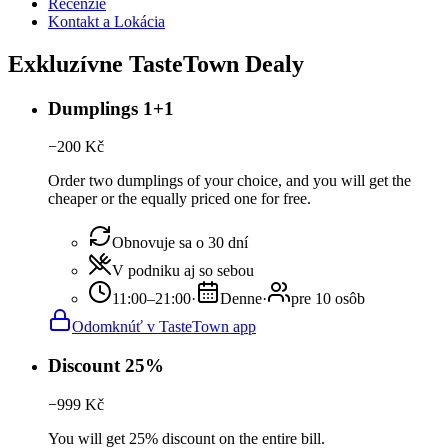
Recenzie
Kontakt a Lokácia
Exkluzívne TasteTown Dealy
Dumplings 1+1
−
200
Kč
Order two dumplings of your choice, and you will get the
cheaper or the equally priced one for free.
Obnovuje sa o 30 dní
V podniku aj so sebou
11:00–21:00
·
Denne
·
pre 10 osôb
Odomknúť v TasteTown app
Discount 25%
−
999
Kč
You will get 25% discount on the entire bill.