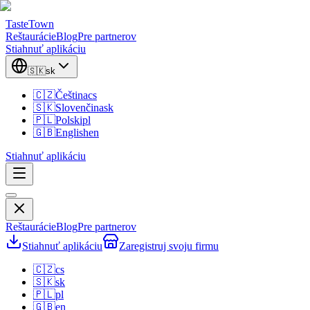
TasteTown
Reštaurácie
Blog
Pre partnerov
Stiahnuť aplikáciu
🇸🇰
sk
🇨🇿
Čeština
cs
🇸🇰
Slovenčina
sk
🇵🇱
Polski
pl
🇬🇧
English
en
Stiahnuť aplikáciu
Reštaurácie
Blog
Pre partnerov
Stiahnuť aplikáciu
Zaregistruj svoju firmu
🇨🇿
cs
🇸🇰
sk
🇵🇱
pl
🇬🇧
en