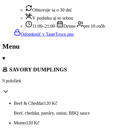
Obnovuje sa o 30 dní
V podniku aj so sebou
11:00–21:00
·
Denne
·
pre 10 osôb
Odomknúť v TasteTown app
Menu
🥟 SAVORY DUMPLINGS
9 položiek
Beef & Cheddar
120
Kč
Beef, cheddar, parsley, onion, BBQ sauce
Momo
120
Kč