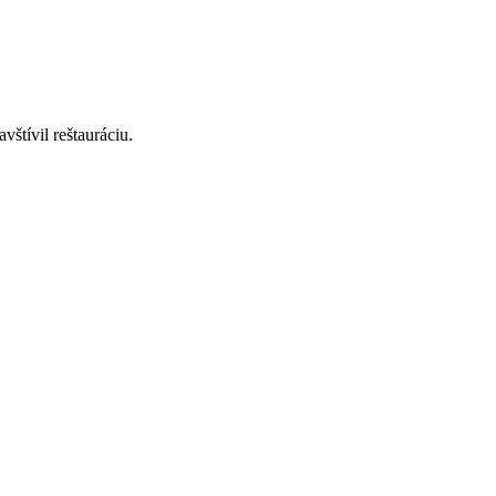
štívil reštauráciu.