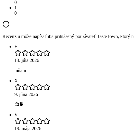
0
1
0
Recenziu môže napísať iba prihlásený používateľ TasteTown, ktorý nav
H
13. júla 2026
mňam
X
9. júna 2026
💞🍵
V
19. mája 2026