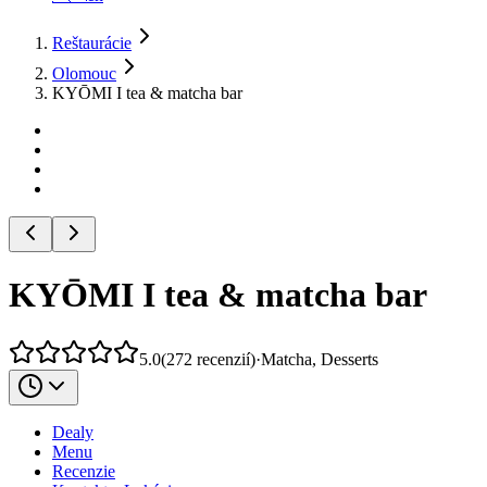
Reštaurácie
Olomouc
KYŌMI I tea & matcha bar
KYŌMI I tea & matcha bar
5.0
(
272
recenzií
)
·
Matcha, Desserts
Dealy
Menu
Recenzie