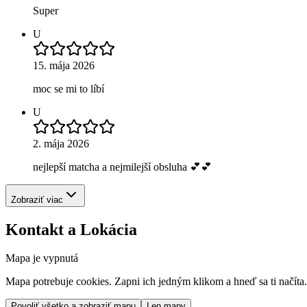
Super
U
15. mája 2026
moc se mi to líbí
U
2. mája 2026
nejlepší matcha a nejmilejší obsluha 💕💕
Zobraziť viac
Kontakt a Lokácia
Mapa je vypnutá
Mapa potrebuje cookies. Zapni ich jedným klikom a hneď sa ti načíta.
Povoliť všetko a zobraziť mapu
Len mapy