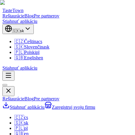
TasteTown
Reštaurácie
Blog
Pre partnerov
Stiahnuť aplikáciu
🇸🇰
sk
🇨🇿
Čeština
cs
🇸🇰
Slovenčina
sk
🇵🇱
Polski
pl
🇬🇧
English
en
Stiahnuť aplikáciu
Reštaurácie
Blog
Pre partnerov
Stiahnuť aplikáciu
Zaregistruj svoju firmu
🇨🇿
cs
🇸🇰
sk
🇵🇱
pl
🇬🇧
en