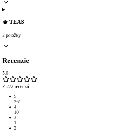
🫖 TEAS
2 položky
Recenzie
5.0
Z 272 recenzií
5
261
4
10
3
1
2