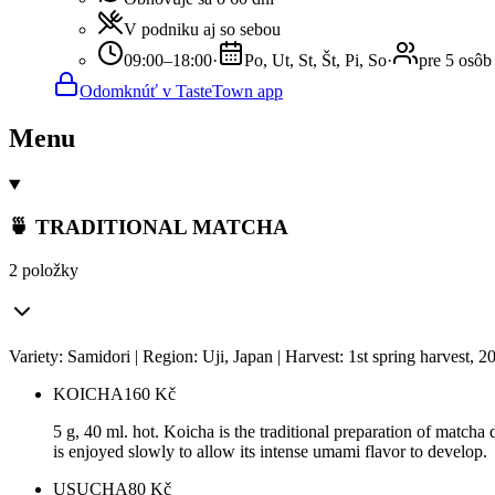
V podniku aj so sebou
09:00–18:00
·
Po, Ut, St, Št, Pi, So
·
pre 5 osôb
Odomknúť v TasteTown app
Menu
🍵 TRADITIONAL MATCHA
2 položky
Variety: Samidori | Region: Uji, Japan | Harvest: 1st spring harvest, 2
KOICHA
160
Kč
5 g, 40 ml. hot. Koicha is the traditional preparation of matcha
is enjoyed slowly to allow its intense umami flavor to develop.
USUCHA
80
Kč