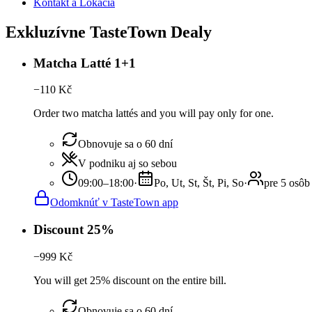
Kontakt a Lokácia
Exkluzívne TasteTown Dealy
Matcha Latté 1+1
−
110
Kč
Order two matcha lattés and you will pay only for one.
Obnovuje sa o 60 dní
V podniku aj so sebou
09:00–18:00
·
Po, Ut, St, Št, Pi, So
·
pre 5 osôb
Odomknúť v TasteTown app
Discount 25%
−
999
Kč
You will get 25% discount on the entire bill.
Obnovuje sa o 60 dní