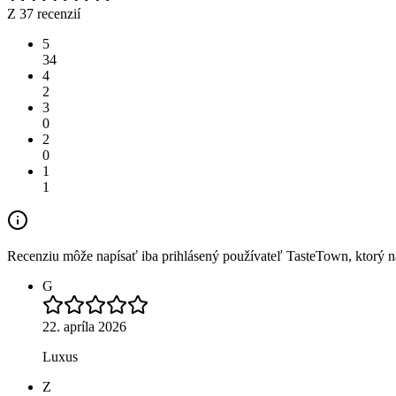
Z 37 recenzií
5
34
4
2
3
0
2
0
1
1
Recenziu môže napísať iba prihlásený používateľ TasteTown, ktorý nav
G
22. apríla 2026
Luxus
Z