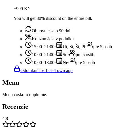
−
999
Kč
You will get 30% discount on the entire bill.
Obnovuje sa o 90 dní
Konzumácia v podniku
15:00–21:00
·
Ut, St, Št, Pi
·
pre 5 osôb
10:00–21:00
·
So
·
pre 5 osôb
10:00–18:00
·
Ne
·
pre 5 osôb
Odomknúť v TasteTown app
Menu
Menu čoskoro doplníme.
Recenzie
4.8