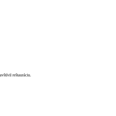
štívil reštauráciu.