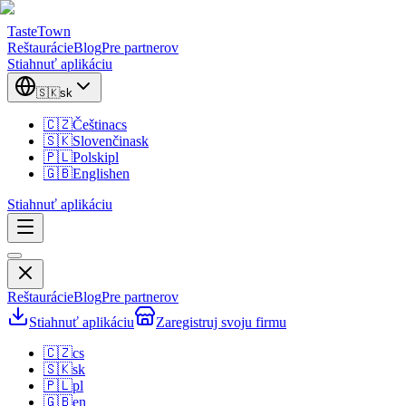
TasteTown
Reštaurácie
Blog
Pre partnerov
Stiahnuť aplikáciu
🇸🇰
sk
🇨🇿
Čeština
cs
🇸🇰
Slovenčina
sk
🇵🇱
Polski
pl
🇬🇧
English
en
Stiahnuť aplikáciu
Reštaurácie
Blog
Pre partnerov
Stiahnuť aplikáciu
Zaregistruj svoju firmu
🇨🇿
cs
🇸🇰
sk
🇵🇱
pl
🇬🇧
en