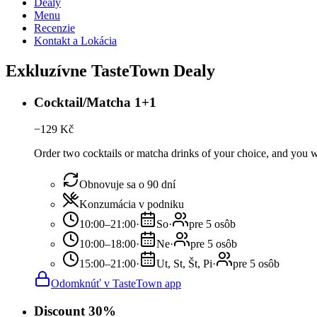
Dealy
Menu
Recenzie
Kontakt a Lokácia
Exkluzívne TasteTown Dealy
Cocktail/Matcha 1+1
−
129
Kč
Order two cocktails or matcha drinks of your choice, and you wil
Obnovuje sa o 90 dní
Konzumácia v podniku
10:00–21:00
·
So
·
pre 5 osôb
10:00–18:00
·
Ne
·
pre 5 osôb
15:00–21:00
·
Ut, St, Št, Pi
·
pre 5 osôb
Odomknúť v TasteTown app
Discount 30%