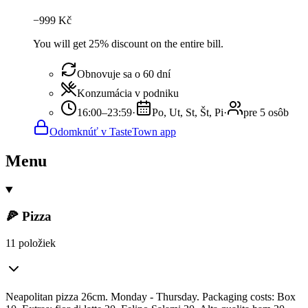
−
999
Kč
You will get 25% discount on the entire bill.
Obnovuje sa o 60 dní
Konzumácia v podniku
16:00–23:59
·
Po, Ut, St, Št, Pi
·
pre 5 osôb
Odomknúť v TasteTown app
Menu
🍕 Pizza
11 položiek
Neapolitan pizza 26cm. Monday - Thursday. Packaging costs: Box