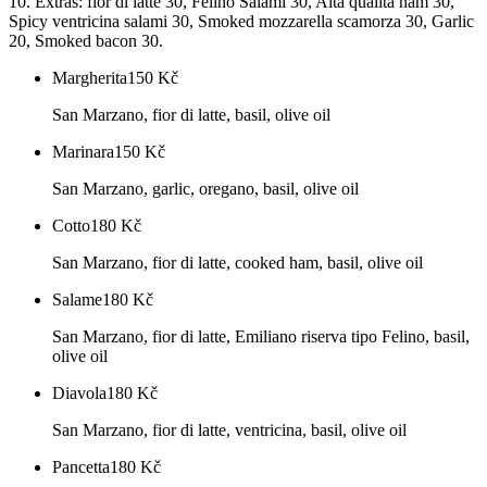
10. Extras: fior di latte 30, Felino Salami 30, Alta qualita ham 30,
Spicy ventricina salami 30, Smoked mozzarella scamorza 30, Garlic
20, Smoked bacon 30.
Margherita
150
Kč
San Marzano, fior di latte, basil, olive oil
Marinara
150
Kč
San Marzano, garlic, oregano, basil, olive oil
Cotto
180
Kč
San Marzano, fior di latte, cooked ham, basil, olive oil
Salame
180
Kč
San Marzano, fior di latte, Emiliano riserva tipo Felino, basil,
olive oil
Diavola
180
Kč
San Marzano, fior di latte, ventricina, basil, olive oil
Pancetta
180
Kč