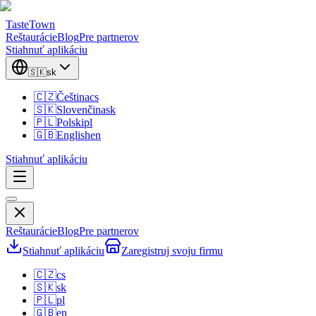
TasteTown
Reštaurácie
Blog
Pre partnerov
Stiahnuť aplikáciu
🇸🇰
sk
🇨🇿
Čeština
cs
🇸🇰
Slovenčina
sk
🇵🇱
Polski
pl
🇬🇧
English
en
Stiahnuť aplikáciu
Reštaurácie
Blog
Pre partnerov
Stiahnuť aplikáciu
Zaregistruj svoju firmu
🇨🇿
cs
🇸🇰
sk
🇵🇱
pl
🇬🇧
en