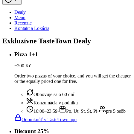
Dealy
Menu
Recenzie
Kontakt a Lokácia
Exkluzívne TasteTown Dealy
Pizza 1+1
−
200
Kč
Order two pizzas of your choice, and you will get the cheaper
or the equally priced one for free.
Obnovuje sa o 60 dní
Konzumácia v podniku
16:00–23:59
·
Po, Ut, St, Št, Pi
·
pre 5 osôb
Odomknúť v TasteTown app
Discount 25%