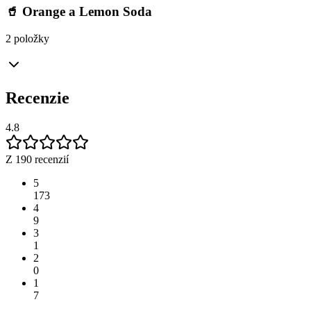
🥤 Orange a Lemon Soda
2 položky
Recenzie
4.8
Z 190 recenzií
5
173
4
9
3
1
2
0
1
7