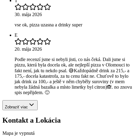
T
30. mája 2026
vse ok, pizza uzasna a drinky super
E
20. mája 2026
Podle recenzí jsme si nebyli jisti, co nás čeká. Dali jsme si
pizzu, která byla docela ok, ale nejlepší pizza v Olomouci to
fakt není, jak tu nekdo psal. 😅Každopádně drink za 215,- a
175,- docela katastrofa, za tu cenu fakt ne. Chuťově to bylo
jak drink za 100,- a ještě v něm chyběly suroviny (v mem
nebyla žádná bazalka a místo limetky byl citron)🙈. no znovu
spis nepřijdem. 🙂
Zobraziť viac
Kontakt a Lokácia
Mapa je vypnutá