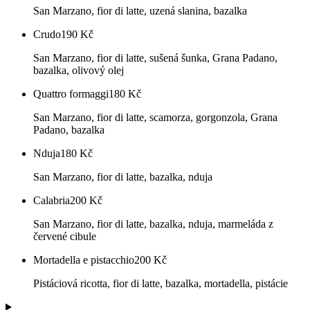
San Marzano, fior di latte, uzená slanina, bazalka
Crudo
190
Kč
San Marzano, fior di latte, sušená šunka, Grana Padano,
bazalka, olivový olej
Quattro formaggi
180
Kč
San Marzano, fior di latte, scamorza, gorgonzola, Grana
Padano, bazalka
Nduja
180
Kč
San Marzano, fior di latte, bazalka, nduja
Calabria
200
Kč
San Marzano, fior di latte, bazalka, nduja, marmeláda z
červené cibule
Mortadella e pistacchio
200
Kč
Pistáciová ricotta, fior di latte, bazalka, mortadella, pistácie