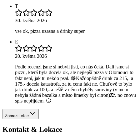
T
30. května 2026
vse ok, pizza uzasna a drinky super
E
20. května 2026
Podle recenzí jsme si nebyli jisti, co nás čeká. Dali jsme si
pizzu, která byla docela ok, ale nejlepší pizza v Olomouci to
fakt není, jak tu nekdo psal. 😅Každopádně drink za 215,- a
175,- docela katastrofa, za tu cenu fakt ne. Chuťově to bylo
jak drink za 100,- a ještě v něm chyběly suroviny (v mem
nebyla žádná bazalka a místo limetky byl citron)🙈. no znovu
spis nepřijdem. 🙂
Zobrazit více
Kontakt & Lokace