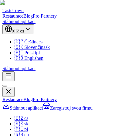
TasteTown
Restaurace
Blog
Pro Partnery
Stáhnout aplikaci
🇨🇿
cs
🇨🇿
Čeština
cs
🇸🇰
Slovenčina
sk
🇵🇱
Polski
pl
🇬🇧
English
en
Stáhnout aplikaci
Restaurace
Blog
Pro Partnery
Stáhnout aplikaci
Zaregistruj svou firmu
🇨🇿
cs
🇸🇰
sk
🇵🇱
pl
🇬🇧
en