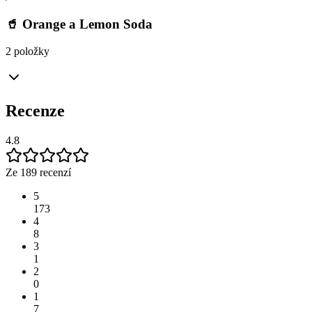
🥤 Orange a Lemon Soda
2 položky
Recenze
4.8
Ze 189 recenzí
5
173
4
8
3
1
2
0
1
7