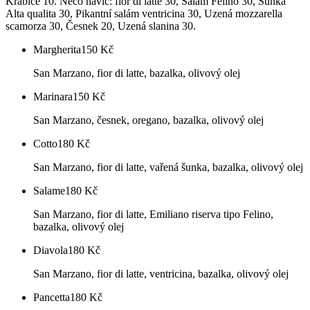
Krabice 10. Něco navíc: fior di latte 30, Salám Felino 30, Šunka
Alta qualita 30, Pikantní salám ventricina 30, Uzená mozzarella
scamorza 30, Česnek 20, Uzená slanina 30.
Margherita
150
Kč
San Marzano, fior di latte, bazalka, olivový olej
Marinara
150
Kč
San Marzano, česnek, oregano, bazalka, olivový olej
Cotto
180
Kč
San Marzano, fior di latte, vařená šunka, bazalka, olivový olej
Salame
180
Kč
San Marzano, fior di latte, Emiliano riserva tipo Felino,
bazalka, olivový olej
Diavola
180
Kč
San Marzano, fior di latte, ventricina, bazalka, olivový olej
Pancetta
180
Kč