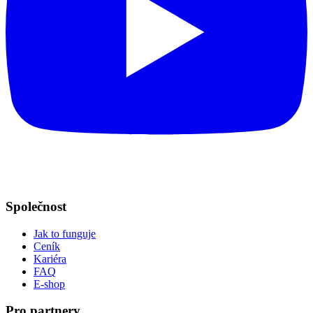
Společnost
Jak to funguje
Ceník
Kariéra
FAQ
E-shop
Pro partnery