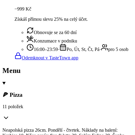
−
999
Kč
Získáš přímou slevu 25% na celý účet.
Obnovuje se za 60 dní
Konzumace v podniku
16:00–23:59
·
Po, Út, St, Čt, Pá
·
pro 5 osob
Odemknout v TasteTown app
Menu
🍕 Pizza
11 položek
Neapolská pizza 26cm. Pondělí - čtvrtek. Náklady na balení: