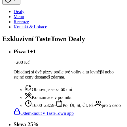
Dealy
Menu
Recenze
Kontakt & Lokace
Exkluzivní TasteTown Dealy
Pizza 1+1
−
200
Kč
Objednej si dvě pizzy podle tvé volby a tu levnější nebo
stejné ceny dostaneš zdarma.
Obnovuje se za 60 dní
Konzumace v podniku
16:00–23:59
·
Po, Út, St, Čt, Pá
·
pro 5 osob
Odemknout v TasteTown app
Sleva 25%