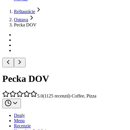
Reštaurácie
Ostrava
Pecka DOV
Pecka DOV
5.0
(
1125
recenzií
)
·
Coffee, Pizza
Dealy
Menu
Recenzie