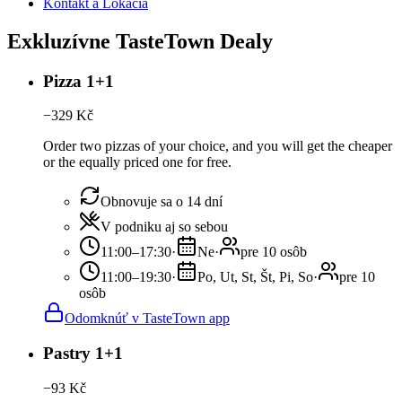
Kontakt a Lokácia
Exkluzívne TasteTown Dealy
Pizza 1+1
−
329
Kč
Order two pizzas of your choice, and you will get the cheaper
or the equally priced one for free.
Obnovuje sa o 14 dní
V podniku aj so sebou
11:00–17:30
·
Ne
·
pre 10 osôb
11:00–19:30
·
Po, Ut, St, Št, Pi, So
·
pre 10
osôb
Odomknúť v TasteTown app
Pastry 1+1
−
93
Kč