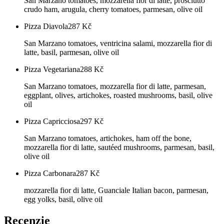
San Marzano tomatoes, mozzarella fior di latte, prosciutto
crudo ham, arugula, cherry tomatoes, parmesan, olive oil
Pizza Diavola
287
Kč
San Marzano tomatoes, ventricina salami, mozzarella fior di
latte, basil, parmesan, olive oil
Pizza Vegetariana
288
Kč
San Marzano tomatoes, mozzarella fior di latte, parmesan,
eggplant, olives, artichokes, roasted mushrooms, basil, olive
oil
Pizza Capricciosa
297
Kč
San Marzano tomatoes, artichokes, ham off the bone,
mozzarella fior di latte, sautéed mushrooms, parmesan, basil,
olive oil
Pizza Carbonara
287
Kč
mozzarella fior di latte, Guanciale Italian bacon, parmesan,
egg yolks, basil, olive oil
Recenzie