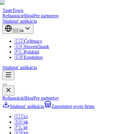
TasteTown
Reštaurácie
Blog
Pre partnerov
Stiahnuť aplikáciu
🇸🇰
sk
🇨🇿
Čeština
cs
🇸🇰
Slovenčina
sk
🇵🇱
Polski
pl
🇬🇧
English
en
Stiahnuť aplikáciu
Reštaurácie
Blog
Pre partnerov
Stiahnuť aplikáciu
Zaregistruj svoju firmu
🇨🇿
cs
🇸🇰
sk
🇵🇱
pl
🇬🇧
en