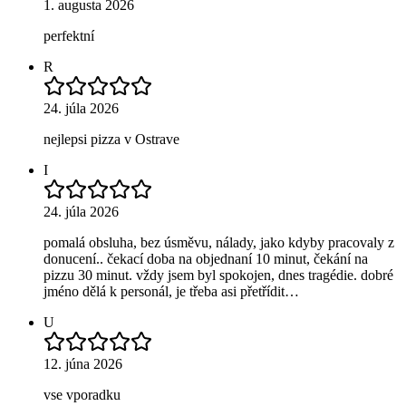
1. augusta 2026
perfektní
R
24. júla 2026
nejlepsi pizza v Ostrave
I
24. júla 2026
pomalá obsluha, bez úsměvu, nálady, jako kdyby pracovaly z
donucení.. čekací doba na objednaní 10 minut, čekání na
pizzu 30 minut. vždy jsem byl spokojen, dnes tragédie. dobré
jméno dělá k personál, je třeba asi přetřídit…
U
12. júna 2026
vse vporadku