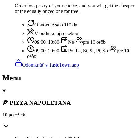
Order two pastry of your choice, and you will get the cheaper
or the equally priced one for free.
Obnovuje sa o 110 dní
V podniku aj so sebou
09:00–18:00
·
Ne
·
pre 10 osôb
09:00–20:00
·
Po, Ut, St, Št, Pi, So
·
pre 10
osôb
Odomknúť v TasteTown app
Menu
🍕 PIZZA NAPOLETANA
10 položiek