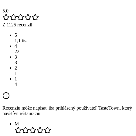
5.0
Z 1125 recenzií
5
1,1 tis.
4
22
3
3
2
1
1
4
Recenziu môže napísať iba prihlásený používateľ TasteTown, ktorý
navštívil reštauráciu.
M