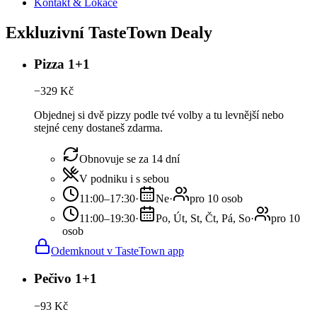
Kontakt & Lokace
Exkluzivní TasteTown Dealy
Pizza 1+1
−
329
Kč
Objednej si dvě pizzy podle tvé volby a tu levnější nebo
stejné ceny dostaneš zdarma.
Obnovuje se za 14 dní
V podniku i s sebou
11:00–17:30
·
Ne
·
pro 10 osob
11:00–19:30
·
Po, Út, St, Čt, Pá, So
·
pro 10
osob
Odemknout v TasteTown app
Pečivo 1+1
−
93
Kč