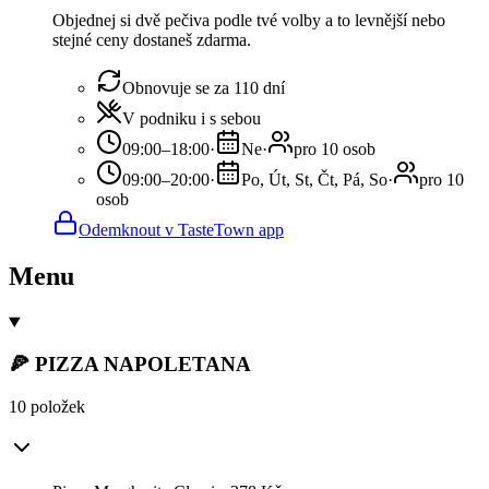
Objednej si dvě pečiva podle tvé volby a to levnější nebo
stejné ceny dostaneš zdarma.
Obnovuje se za 110 dní
V podniku i s sebou
09:00–18:00
·
Ne
·
pro 10 osob
09:00–20:00
·
Po, Út, St, Čt, Pá, So
·
pro 10
osob
Odemknout v TasteTown app
Menu
🍕 PIZZA NAPOLETANA
10 položek