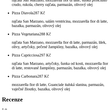
rajčata San Marzano, mozzarella fior di latte, šunka prosciutto
crudo, rukola, cherry rajčata, parmazán, olivový olej
Pizza Diavola
287
Kč
rajčata San Marzano, salám ventricina, mozzarella fior di latte,
bazalka, parmazán, olivový olej
Pizza Vegetariana
288
Kč
rajčata San Marzano, mozzarella fior di latte, parmazán, lilek,
olivy, artyčoky, pečené žampióny, bazalka, olivový olej
Pizza Capricciosa
297
Kč
rajčata San Marzano, artyčoky, šunka od kosti, mozzarella fior
di latte, restované žampióny, parmazán, bazalka, olivový olej
Pizza Carbonara
287
Kč
mozzarella fior di latte, Guanciale italská slanina, parmazán,
vaječné žloutky, bazalka, olivový olej
Recenze
5.0