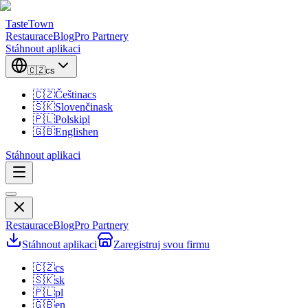
TasteTown
Restaurace
Blog
Pro Partnery
Stáhnout aplikaci
🇨🇿
cs
🇨🇿
Čeština
cs
🇸🇰
Slovenčina
sk
🇵🇱
Polski
pl
🇬🇧
English
en
Stáhnout aplikaci
Restaurace
Blog
Pro Partnery
Stáhnout aplikaci
Zaregistruj svou firmu
🇨🇿
cs
🇸🇰
sk
🇵🇱
pl
🇬🇧
en