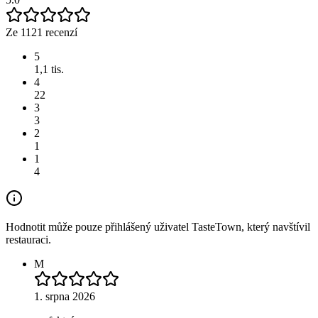
Ze 1121 recenzí
5
1,1 tis.
4
22
3
3
2
1
1
4
Hodnotit může pouze přihlášený uživatel TasteTown, který navštívil
restauraci.
M
1. srpna 2026