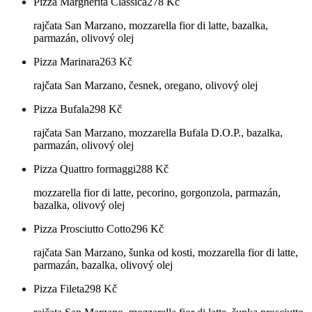
Pizza Margherita Classica
278
Kč
rajčata San Marzano, mozzarella fior di latte, bazalka,
parmazán, olivový olej
Pizza Marinara
263
Kč
rajčata San Marzano, česnek, oregano, olivový olej
Pizza Bufala
298
Kč
rajčata San Marzano, mozzarella Bufala D.O.P., bazalka,
parmazán, olivový olej
Pizza Quattro formaggi
288
Kč
mozzarella fior di latte, pecorino, gorgonzola, parmazán,
bazalka, olivový olej
Pizza Prosciutto Cotto
296
Kč
rajčata San Marzano, šunka od kosti, mozzarella fior di latte,
parmazán, bazalka, olivový olej
Pizza Fileta
298
Kč