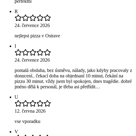
perfektní
R
24. července 2026
nejlepsi pizza v Ostrave
I
24. července 2026
pomalá obsluha, bez úsměvu, nálady, jako kdyby pracovaly z
donucení.. čekací doba na objednaní 10 minut, čekání na
pizzu 30 minut. vždy jsem byl spokojen, dnes tragédie. dobré
jméno dělá k personál, je třeba asi přetřídit…
U
12. června 2026
vse vporadku
V