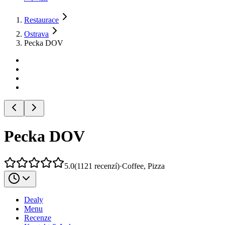
Restaurace
Ostrava
Pecka DOV
Pecka DOV
5.0
(
1121
recenzí
)
·
Coffee, Pizza
Dealy
Menu
Recenze