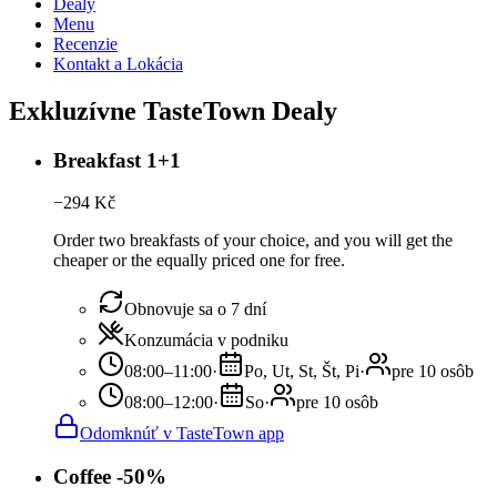
Dealy
Menu
Recenzie
Kontakt a Lokácia
Exkluzívne TasteTown Dealy
Breakfast 1+1
−
294
Kč
Order two breakfasts of your choice, and you will get the
cheaper or the equally priced one for free.
Obnovuje sa o 7 dní
Konzumácia v podniku
08:00–11:00
·
Po, Ut, St, Št, Pi
·
pre 10 osôb
08:00–12:00
·
So
·
pre 10 osôb
Odomknúť v TasteTown app
Coffee -50%