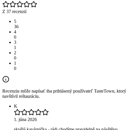
Z 37 recenzií
5
36
4
0
3
1
2
0
1
0
Recenziu môže napísať iba prihlásený používateľ TasteTown, ktorý
navštívil reštauráciu.
K
1. júna 2026
skvělá kavárnička - rádi chodíme pravidelně na návštěvu