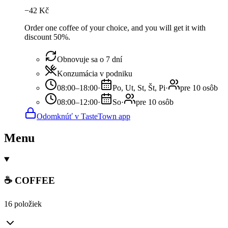
−
42
Kč
Order one coffee of your choice, and you will get it with
discount 50%.
Obnovuje sa o 7 dní
Konzumácia v podniku
08:00–18:00
·
Po, Ut, St, Št, Pi
·
pre 10 osôb
08:00–12:00
·
So
·
pre 10 osôb
Odomknúť v TasteTown app
Menu
☕ COFFEE
16 položiek