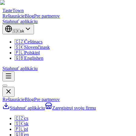
TasteTown
Reštaurácie
Blog
Pre partnerov
Stiahnuť aplikáciu
🇸🇰
sk
🇨🇿
Čeština
cs
🇸🇰
Slovenčina
sk
🇵🇱
Polski
pl
🇬🇧
English
en
Stiahnuť aplikáciu
Reštaurácie
Blog
Pre partnerov
Stiahnuť aplikáciu
Zaregistruj svoju firmu
🇨🇿
cs
🇸🇰
sk
🇵🇱
pl
🇬🇧
en