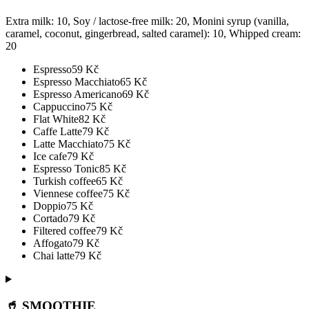
Extra milk: 10, Soy / lactose-free milk: 20, Monini syrup (vanilla,
caramel, coconut, gingerbread, salted caramel): 10, Whipped cream:
20
Espresso
59
Kč
Espresso Macchiato
65
Kč
Espresso Americano
69
Kč
Cappuccino
75
Kč
Flat White
82
Kč
Caffe Latte
79
Kč
Latte Macchiato
75
Kč
Ice cafe
79
Kč
Espresso Tonic
85
Kč
Turkish coffee
65
Kč
Viennese coffee
75
Kč
Doppio
75
Kč
Cortado
79
Kč
Filtered coffee
79
Kč
Affogato
79
Kč
Chai latte
79
Kč
🥤 SMOOTHIE