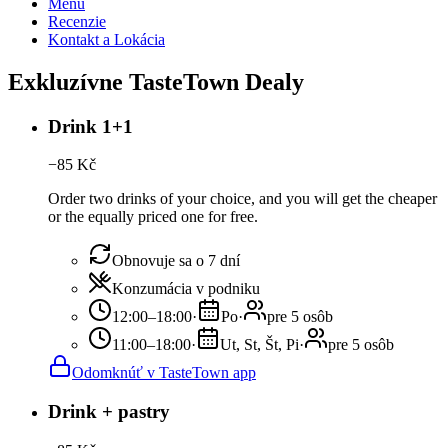
Menu
Recenzie
Kontakt a Lokácia
Exkluzívne TasteTown Dealy
Drink 1+1
−
85
Kč
Order two drinks of your choice, and you will get the cheaper
or the equally priced one for free.
Obnovuje sa o 7 dní
Konzumácia v podniku
12:00–18:00
·
Po
·
pre 5 osôb
11:00–18:00
·
Ut, St, Št, Pi
·
pre 5 osôb
Odomknúť v TasteTown app
Drink + pastry