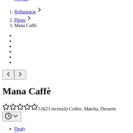
Reštaurácie
Pilsen
Mana Caffè
Mana Caffè
5.0
(
23
recenzií
)
·
Coffee, Matcha, Desserts
Dealy