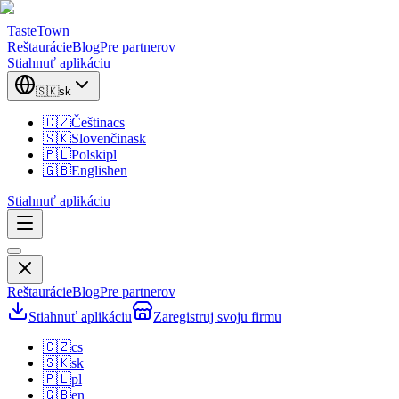
TasteTown
Reštaurácie
Blog
Pre partnerov
Stiahnuť aplikáciu
🇸🇰
sk
🇨🇿
Čeština
cs
🇸🇰
Slovenčina
sk
🇵🇱
Polski
pl
🇬🇧
English
en
Stiahnuť aplikáciu
Reštaurácie
Blog
Pre partnerov
Stiahnuť aplikáciu
Zaregistruj svoju firmu
🇨🇿
cs
🇸🇰
sk
🇵🇱
pl
🇬🇧
en