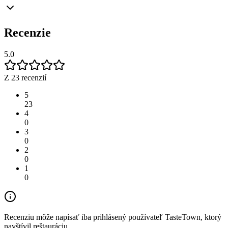
Recenzie
5.0
Z 23 recenzií
5
23
4
0
3
0
2
0
1
0
Recenziu môže napísať iba prihlásený používateľ TasteTown, ktorý
navštívil reštauráciu.