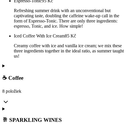
Espresso-Tonic
95
Kč
Refreshing summer drink with an unconventional but
captivating taste, doubling the caffeine wake-up call in the
form of Espresso-Tonic. There are only three ingredients:
espresso, Tonic, and ice. How simple!
Iced Coffee With Ice Cream
85
Kč
Creamy coffee with ice and vanilla ice cream; we mix these
three ingredients together in the ideal ratio, as summer taught
us!
☕ Coffee
8 položiek
🥂 SPARKLING WINES