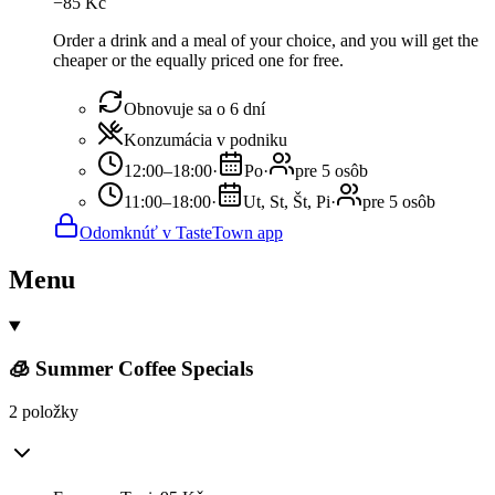
−
85
Kč
Order a drink and a meal of your choice, and you will get the
cheaper or the equally priced one for free.
Obnovuje sa o 6 dní
Konzumácia v podniku
12:00–18:00
·
Po
·
pre 5 osôb
11:00–18:00
·
Ut, St, Št, Pi
·
pre 5 osôb
Odomknúť v TasteTown app
Menu
🧊 Summer Coffee Specials
2 položky