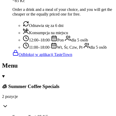
−
85
Kč
Order a drink and a meal of your choice, and you will get the
cheaper or the equally priced one for free.
Odnawia się za 6 dni
Konsumpcja na miejscu
12:00–18:00
·
Pon
·
dla 5 osób
11:00–18:00
·
Wt, Śr, Czw, Pt
·
dla 5 osób
Odblokuj w aplikacji TasteTown
Menu
🧊 Summer Coffee Specials
2 pozycje