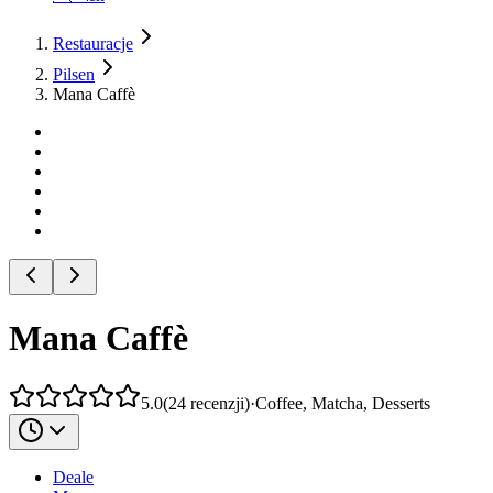
Restauracje
Pilsen
Mana Caffè
Mana Caffè
5.0
(
24
recenzji
)
·
Coffee, Matcha, Desserts
Deale