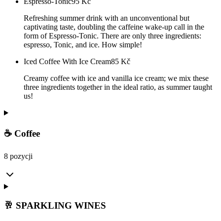
Espresso-Tonic
95
Kč
Refreshing summer drink with an unconventional but
captivating taste, doubling the caffeine wake-up call in the
form of Espresso-Tonic. There are only three ingredients:
espresso, Tonic, and ice. How simple!
Iced Coffee With Ice Cream
85
Kč
Creamy coffee with ice and vanilla ice cream; we mix these
three ingredients together in the ideal ratio, as summer taught
us!
☕ Coffee
8 pozycji
🥂 SPARKLING WINES