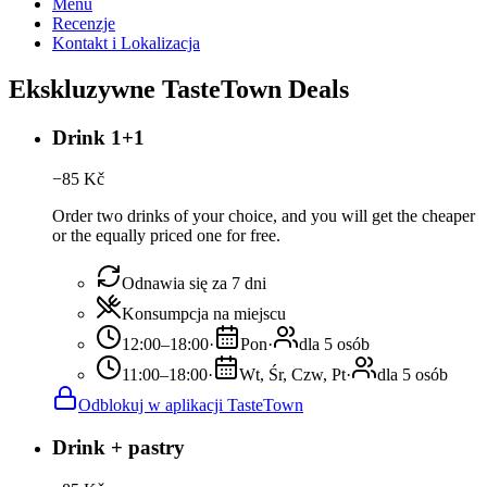
Menu
Recenzje
Kontakt i Lokalizacja
Ekskluzywne TasteTown Deals
Drink 1+1
−
85
Kč
Order two drinks of your choice, and you will get the cheaper
or the equally priced one for free.
Odnawia się za 7 dni
Konsumpcja na miejscu
12:00–18:00
·
Pon
·
dla 5 osób
11:00–18:00
·
Wt, Śr, Czw, Pt
·
dla 5 osób
Odblokuj w aplikacji TasteTown
Drink + pastry