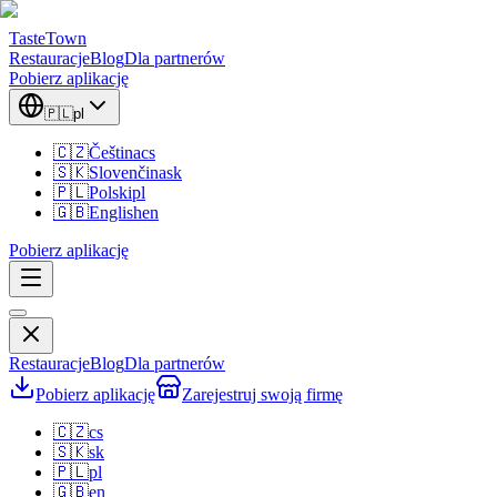
TasteTown
Restauracje
Blog
Dla partnerów
Pobierz aplikację
🇵🇱
pl
🇨🇿
Čeština
cs
🇸🇰
Slovenčina
sk
🇵🇱
Polski
pl
🇬🇧
English
en
Pobierz aplikację
Restauracje
Blog
Dla partnerów
Pobierz aplikację
Zarejestruj swoją firmę
🇨🇿
cs
🇸🇰
sk
🇵🇱
pl
🇬🇧
en