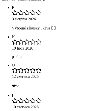
E
3 sierpnia 2026
Výborné zákusky i káva 👌🏼
N
10 lipca 2026
paráda
Q
12 czerwca 2026
❤️✨
L
10 czerwca 2026