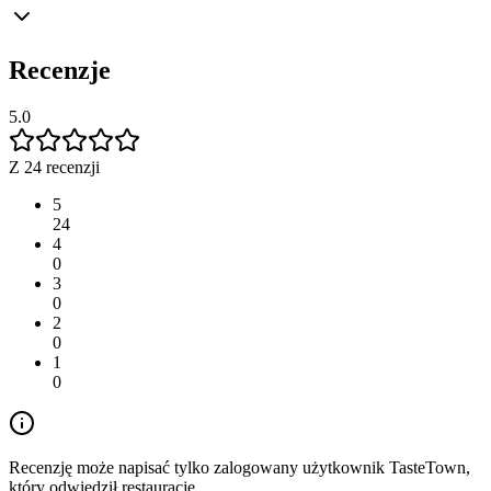
Recenzje
5.0
Z 24 recenzji
5
24
4
0
3
0
2
0
1
0
Recenzję może napisać tylko zalogowany użytkownik TasteTown,
który odwiedził restaurację.