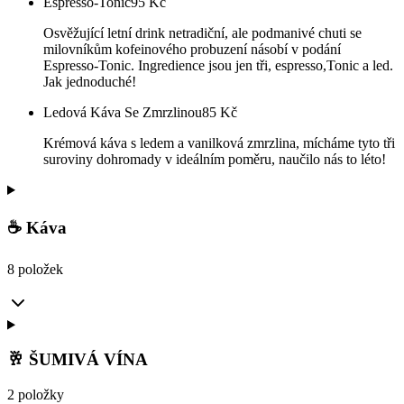
Espresso-Tonic
95
Kč
Osvěžující letní drink netradiční, ale podmanivé chuti se
milovníkům kofeinového probuzení násobí v podání
Espresso-Tonic. Ingredience jsou jen tři, espresso,Tonic a led.
Jak jednoduché!
Ledová Káva Se Zmrzlinou
85
Kč
Krémová káva s ledem a vanilková zmrzlina, mícháme tyto tři
suroviny dohromady v ideálním poměru, naučilo nás to léto!
☕ Káva
8 položek
🥂 ŠUMIVÁ VÍNA
2 položky