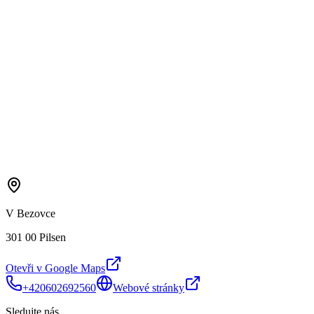
V Bezovce
301 00 Pilsen
Otevři v Google Maps
+420602692560
Webové stránky
Sledujte nás