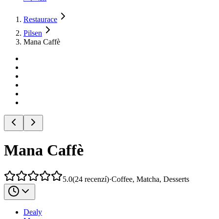
Restaurace
Pilsen
Mana Caffè
Mana Caffè
5.0
(
24
recenzí
)
·
Coffee, Matcha, Desserts
Dealy