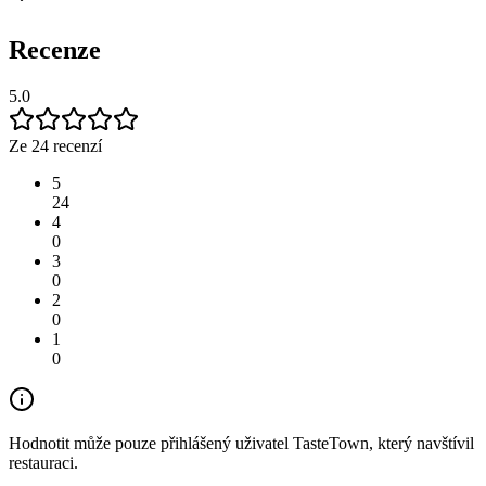
Recenze
5.0
Ze 24 recenzí
5
24
4
0
3
0
2
0
1
0
Hodnotit může pouze přihlášený uživatel TasteTown, který navštívil
restauraci.