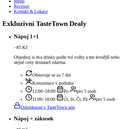
Menu
Recenze
Kontakt & Lokace
Exkluzivní TasteTown Dealy
Nápoj 1+1
−
85
Kč
Objednej si dva drinky podle tvé volby a ten levnější nebo
stejné ceny dostaneš zdarma.
Obnovuje se za 7 dní
Konzumace v podniku
12:00–18:00
·
Po
·
pro 5 osob
11:00–18:00
·
Út, St, Čt, Pá
·
pro 5 osob
Odemknout v TasteTown app
Nápoj + zákusek