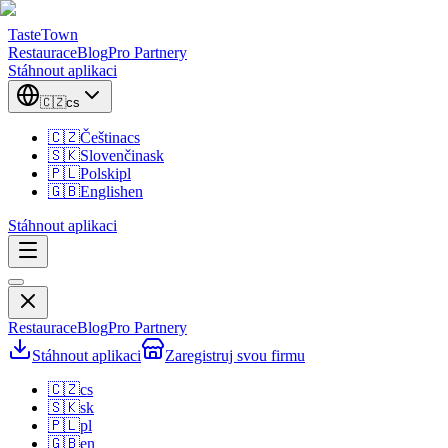
TasteTown
Restaurace
Blog
Pro Partnery
Stáhnout aplikaci
🇨🇿
cs
🇨🇿
Čeština
cs
🇸🇰
Slovenčina
sk
🇵🇱
Polski
pl
🇬🇧
English
en
Stáhnout aplikaci
Restaurace
Blog
Pro Partnery
Stáhnout aplikaci
Zaregistruj svou firmu
🇨🇿
cs
🇸🇰
sk
🇵🇱
pl
🇬🇧
en