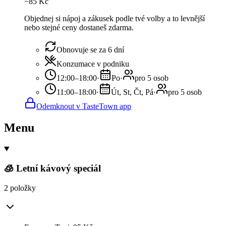
−
85
Kč
Objednej si nápoj a zákusek podle tvé volby a to levnější
nebo stejné ceny dostaneš zdarma.
Obnovuje se za 6 dní
Konzumace v podniku
12:00–18:00
·
Po
·
pro 5 osob
11:00–18:00
·
Út, St, Čt, Pá
·
pro 5 osob
Odemknout v TasteTown app
Menu
🧊 Letní kávový speciál
2 položky