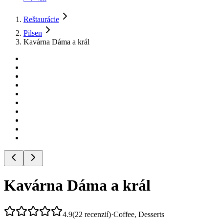
Reštaurácie
Pilsen
Kavárna Dáma a král
Kavárna Dáma a král
4.9
(
22
recenzií
)
·
Coffee, Desserts