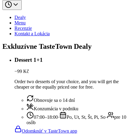
Dealy
Menu
Recenzie
Kontakt a Lokácia
Exkluzívne TasteTown Dealy
Dessert 1+1
−
99
Kč
Order two desserts of your choice, and you will get the
cheaper or the equally priced one for free.
Obnovuje sa o 14 dní
Konzumácia v podniku
07:00–18:00
·
Po, Ut, St, Št, Pi, So
·
pre 10
osôb
Odomknúť v TasteTown app