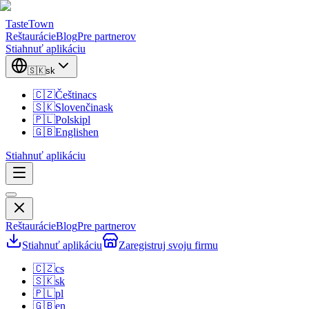
TasteTown
Reštaurácie
Blog
Pre partnerov
Stiahnuť aplikáciu
🇸🇰
sk
🇨🇿
Čeština
cs
🇸🇰
Slovenčina
sk
🇵🇱
Polski
pl
🇬🇧
English
en
Stiahnuť aplikáciu
Reštaurácie
Blog
Pre partnerov
Stiahnuť aplikáciu
Zaregistruj svoju firmu
🇨🇿
cs
🇸🇰
sk
🇵🇱
pl
🇬🇧
en