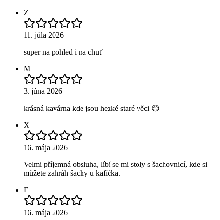
Z
11. júla 2026
super na pohled i na chuť
M
3. júna 2026
krásná kavárna kde jsou hezké staré věci 😊
X
16. mája 2026
Velmi příjemná obsluha, líbí se mi stoly s šachovnicí, kde si
můžete zahráh šachy u kafíčka.
E
16. mája 2026