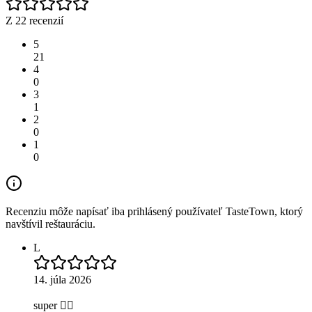
Z 22 recenzií
5
21
4
0
3
1
2
0
1
0
Recenziu môže napísať iba prihlásený používateľ TasteTown, ktorý
navštívil reštauráciu.
L
14. júla 2026
super 👍🏻