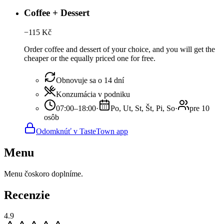
Coffee + Dessert
−
115
Kč
Order coffee and dessert of your choice, and you will get the
cheaper or the equally priced one for free.
Obnovuje sa o 14 dní
Konzumácia v podniku
07:00–18:00
·
Po, Ut, St, Št, Pi, So
·
pre 10
osôb
Odomknúť v TasteTown app
Menu
Menu čoskoro doplníme.
Recenzie
4.9