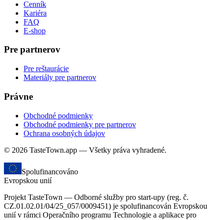
Cenník
Kariéra
FAQ
E-shop
Pre partnerov
Pre reštaurácie
Materiály pre partnerov
Právne
Obchodné podmienky
Obchodné podmienky pre partnerov
Ochrana osobných údajov
© 2026 TasteTown.app — Všetky práva vyhradené.
Spolufinancováno
Evropskou unií
Projekt TasteTown — Odborné služby pro start-upy (reg. č.
CZ.01.02.01/04/25_057/0009451) je spolufinancován Evropskou
unií v rámci Operačního programu Technologie a aplikace pro