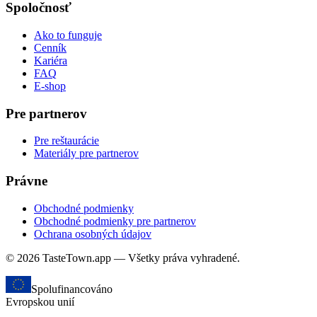
Spoločnosť
Ako to funguje
Cenník
Kariéra
FAQ
E-shop
Pre partnerov
Pre reštaurácie
Materiály pre partnerov
Právne
Obchodné podmienky
Obchodné podmienky pre partnerov
Ochrana osobných údajov
© 2026 TasteTown.app — Všetky práva vyhradené.
Spolufinancováno
Evropskou unií