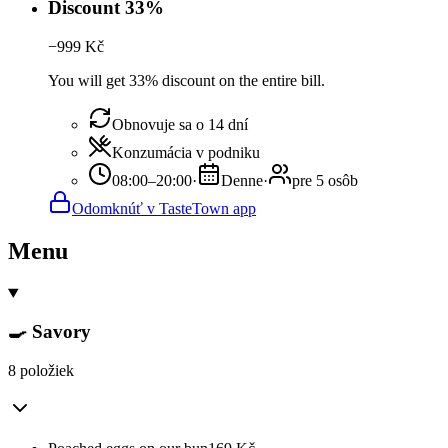
Discount 33%
−
999
Kč
You will get 33% discount on the entire bill.
Obnovuje sa o 14 dní
Konzumácia v podniku
08:00–20:00
·
Denne
·
pre 5 osôb
Odomknúť v TasteTown app
Menu
🍳 Savory
8 položiek