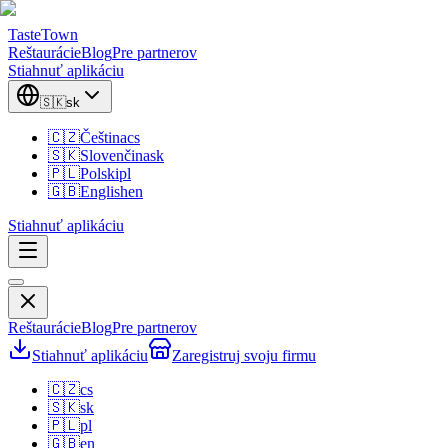
TasteTown
Reštaurácie
Blog
Pre partnerov
Stiahnuť aplikáciu
🇸🇰
sk
🇨🇿
Čeština
cs
🇸🇰
Slovenčina
sk
🇵🇱
Polski
pl
🇬🇧
English
en
Stiahnuť aplikáciu
Reštaurácie
Blog
Pre partnerov
Stiahnuť aplikáciu
Zaregistruj svoju firmu
🇨🇿
cs
🇸🇰
sk
🇵🇱
pl
🇬🇧
en