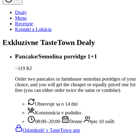
Dealy
Menu
Recenzie
Kontakt a Lokácia
Exkluzívne TasteTown Dealy
Pancake/Semolina porridge 1+1
−
119
Kč
Order two pancakes or farmhouse semolina porridges of your
choice, and you will get the cheaper or equally priced one for
free (you can either order twice the same or combine).
Obnovuje sa o 14 dní
Konzumácia v podniku
08:00–20:00
·
Denne
·
pre 10 osôb
Odomknúť v TasteTown app