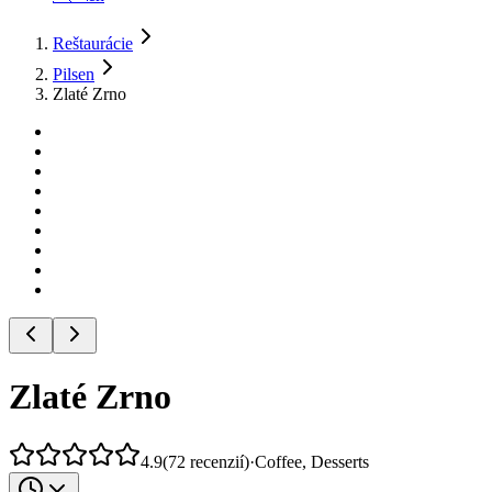
Reštaurácie
Pilsen
Zlaté Zrno
Zlaté Zrno
4.9
(
72
recenzií
)
·
Coffee, Desserts