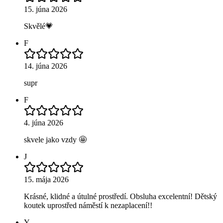
15. júna 2026
Skvělé💗
F
14. júna 2026
supr
F
4. júna 2026
skvele jako vzdy 🤩
J
15. mája 2026
Krásné, klidné a útulné prostředí. Obsluha excelentní! Dětský
koutek uprostřed náměstí k nezaplacení!!
Y