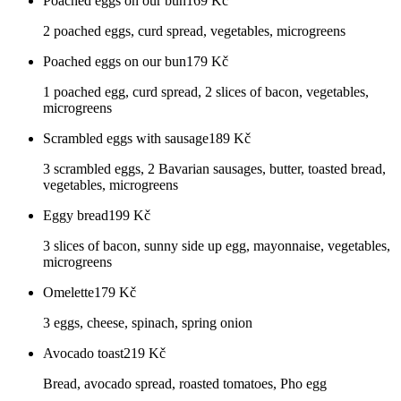
Poached eggs on our bun
169
Kč
2 poached eggs, curd spread, vegetables, microgreens
Poached eggs on our bun
179
Kč
1 poached egg, curd spread, 2 slices of bacon, vegetables,
microgreens
Scrambled eggs with sausage
189
Kč
3 scrambled eggs, 2 Bavarian sausages, butter, toasted bread,
vegetables, microgreens
Eggy bread
199
Kč
3 slices of bacon, sunny side up egg, mayonnaise, vegetables,
microgreens
Omelette
179
Kč
3 eggs, cheese, spinach, spring onion
Avocado toast
219
Kč
Bread, avocado spread, roasted tomatoes, Pho egg