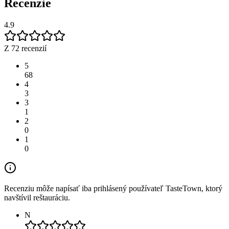
Recenzie
4.9
Z 72 recenzií
5
68
4
3
3
1
2
0
1
0
Recenziu môže napísať iba prihlásený používateľ TasteTown, ktorý
navštívil reštauráciu.
N